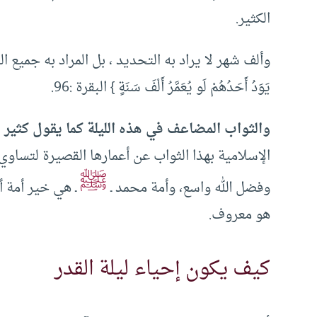
الكثير.
وألف شهر لا يراد به التحديد ، بل المراد به جميع الد
يَوَدُ أَحَدُهُمْ لَو يُعَمَّرُ أَلْفَ سَنَةٍ } البقرة :96.
والثواب المضاعف في هذه الليلة كما يقول كثير م
الإسلامية بهذا الثواب عن أعمارها القصيرة لتساوي 
ﷺ
وفضل الله واسع، وأمة محمد ـ
ـ هي خير أمة أ
هو معروف.
كيف يكون إحياء ليلة القدر