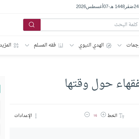
24
صَفَر
1448 هـ
-
07
أغسطس
2026
جمات
الهدي النبوي
فقه المسلم
المزيد
فقهاء حول وقتها
زيادة حجم الخط
تقليل حجم الخط
الخط
الإعدادات
16