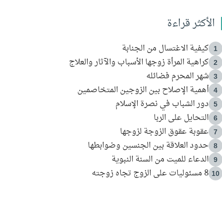
الأكثر قراءة
كيفية الاغتسال من الجنابة
1
كراهية المرأة زوجها الأسباب والآثار والعلاج
2
شهر المحرم فضائله
3
أهمية الإصلاح بين الزوجين المتخاصمين
4
دور الشباب في نصرة الإسلام
5
التحايل على الربا
6
عقوبة عقوق الزوجة لزوجها
7
حدود العلاقة بين الجنسين وضوابطها
8
الدعاء للميت من السنة النبوية
9
8 مسئوليات على الزوج تجاه زوجته
10