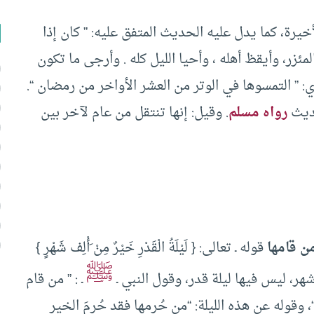
أخيرة، كما يدل عليه الحديث المتفق عليه: ” كان إذا
زر، وأيقظ أهله ، وأحيا الليل كله . وأرجى ما تكون
: ” التمسوها في الوتر من العشر الأواخر من رمضان “.
حديث
رواه مسلم
. وقيل: إنها تنتقل من عام لآخر بين
ن قامها
قوله ـ تعالى: { لَيْلَةُ الْقَدْرِ خَيْرٌ مِنْ َأْلِف شَهْرٍ }
ﷺ
ـ : ” من قام
، وقوله عن هذه الليلة: “من حُرمها فقد حُرِمَ الخير