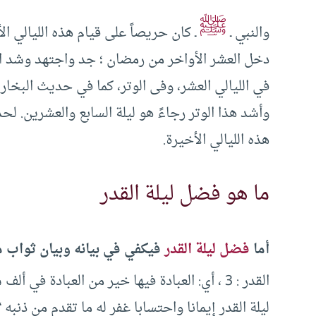
ﷺ
والنبي ـ
ـ كان حريصاً على قيام هذه الليالي ال
دخل العشر الأواخر من رمضان ؛ جد واجتهد وشد المئ
في الليالي العشر، وفى الوتر، كما في حديث البخاري
وأشد هذا الوتر رجاءً هو ليلة السابع والعشرين. ل
هذه الليالي الأخيرة.
ما هو فضل ليلة القدر
أما
فضل ليلة القدر
فيكفي في بيانه وبيان ثواب م
القدر : 3 ، أي: العبادة فيها خير من العبادة في ألف شهر، ليس فيها ليلة قدر، وقول النبي ـ
ليلة القدر إيمانا واحتسابا غفر له ما تقدم من ذنبه “