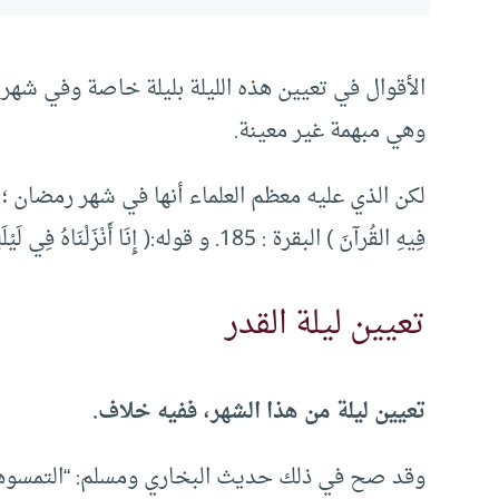
الأقوال في تعيين هذه الليلة بليلة خاصة وفي شهر
وهي مبهمة غير معينة.
لكن الذي عليه معظم العلماء أنها في شهر رمضان ؛ ليتفق ذ
فِيهِ القُرآنَ ) البقرة : 185. و قوله:( إِنَا أَنْزَلْنَاهُ فِي لَيْلَةٍ مُبَارَكَةٍ ) الدخان :2.
تعيين ليلة القدر
تعيين ليلة من هذا الشهر، ففيه خلاف.
وقد صح في ذلك حديث البخاري ومسلم: “التمسوه