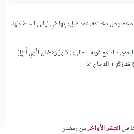
 مخصوص مختلفة. فقد قيل: إنها في ليالي السنة كلها،
لك مع قوله ـ تعالى: ( شَهْرُ رَمَضَانَ الَّذِي أُنزِلَ
ا في
العشر الأواخر
من رمضان.