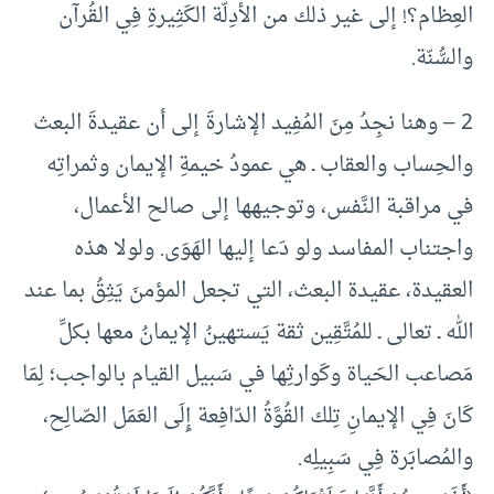
العِظام؟! إلى غير ذلك من الأدِلّة الكَثِيرةِ فِي القُرآن
والسُّنّة.
2 – وهنا نجِدُ مِنَ المُفِيد الإشارةَ إلى أن عقيدةَ البعث
والحِساب والعقاب ـ هي عمودُ خيمةِ الإيمان وثمراتِه
في مراقبة النَّفس، وتوجيهها إلى صالح الأعمال،
واجتناب المفاسد ولو دَعا إليها الهَوَى. ولولا هذه
العقيدة، عقيدة البعث، التي تجعل المؤمنَ يَثِقُ بما عند
الله ـ تعالى ـ للمُتَّقِين ثقة يَستهينُ الإيمانُ معها بكلِّ
مَصاعب الحَياة وكَوارثِها في سَبيل القيام بالواجب؛ لِمَا
كَانَ فِي الإيمانِ تِلك القُوَّةُ الدّافِعة إِلَى العَمَل الصّالِح،
والمُصابَرة فِي سَبِيلِه.