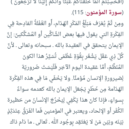
(أَفَحَسِبْتُمْ أَنَّمَا خَلَقْنَاكُمْ عَبَثًا وأَنَّكُمْ إِلَيْنَا لَا تُرْجَعُونَ )
(
سورة المؤمنون
: 115).
ومِنْ ثَمَّ يُعْرَف مَبْلَغُ المَكْرِ الهَدّام، أَو الغَفْلةُ الفادِحة فِي
الفِكْرةِ التي يقول فيها بعض الشّاكِّين أو المُشكِّكينَ: إنَّ
الإيمانَ يتحقق في العقيدة بالله ـ سبحانه وتعالى ـ لأنَّ
كُلّ ذِي عَقْل يَشْعُر بِقُوّةِ عُظْمَى تُسَيِّرُ هذا الكونَ
المُنَظَّمَ، أمَّا عَقيدة اليوم الآخِر فَلَيْسَتْ ضَروريّة
لِصَيرورةِ الإنسان مُؤمنًا. ولا يَخْفَي مَا فِي هذه الفِكْرة
الهَدّامة مِن خَطَرٍ يَجْعَل الإيمانَ بالله كعدمه سواءٌ
بِسواءٍ، فإذا كانَ هذا يَكْفِي لِيَخْرُجَ الإنْسانُ من حَظيرة
الكُفْر أو الإلحاد، ويعتبر في المؤمنين فَما الفَرْقُ عِنْدَئِذٍ
بَيْنَه وبَيْن مَنْ لا يَعْتَقِد بِوجُود الله ـ تَعالى ـ ما دَام ذاك