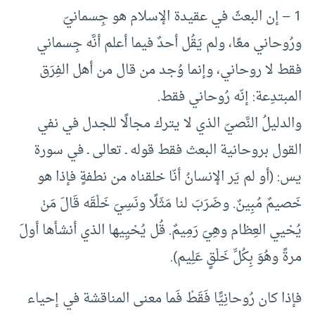
1 – إن البعثَ في عقيدة الإسلام هو جِسمانيّ
ورُوحاني معًا، ولم يَقُل أحدٌ فيما أعلم أنَّه جِسماني
فقط لا روحاني، وإنما وُجد من قال من أهل الفِرَق
المبتدِعة: إنّه رُوحاني فقط.
والدليلُ النَّصيّ الذي لا يترك مجالًا للجدل في نفي
القول بروحانية البعث فقط قوله ـ تعالى ـ في سورة
يس: (أو لم يَر الإنسانُ أنّا خلقناه من نطفةٍ فإذا هو
خَصيمٌ مُبِينٌ. وضَرَبَ لنا مَثَلًا ونَسِيَ خَلْقَه قَالَ مَنْ
يُحْيي العِظام وهِيَ رَمِيمٌ. قُل يُحْيِيها الذي أنشأها أولَ
مرةً وهُوَ بِكُلِّ خَلْقٍ عَلِيم).
فإذا كان رُوحانِيًّا فَقَطْ فَما معنى المناقشة في إحياء