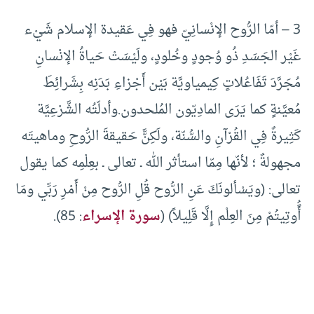
3 – أمّا الرُّوح الإنْسانِيّ فهو فِي عَقيدة الإسلام شَيْء
غَيْر الجَسَدِ ذُو وُجودٍ وخُلودٍ، ولَيْسَتْ حَياةُ الإنْسانِ
مُجَرَّدَ تَفَاعُلاتٍ كِيمياويَّة بَيْن أَجْزاءِ بَدَنِه بِشَرائِطَ
مُعيَّنةٍ كما يَرَى المادِيّون المُلحدون.وأدلّتُه الشَّرْعِيَّة
كَثِيرةٌ فِي القُرْآنِ والسُّنّة، ولَكِنَّّ حَقيقةَ الرُّوحِ وماهيتَه
مجهولةٌ ؛ لأنّها مِمّا استأثر الله ـ تعالى ـ بعِلْمِه كما يقول
تعالى: (ويَسْألونَكَ عَنِ الرُّوح قُلِ الرُّوح مِنْ أَمْرِ رَبِّي ومَا
أًُوتِيتُمْ مِنَ العِلْم إِلَّا قَلِيلاً) (
سورة الإسراء
: 85).