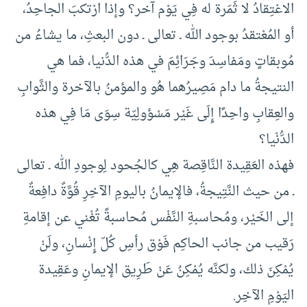
الاعْتِقادُ لا ثَمَرة له فِي يَوْم آخر؟ وإذا ارْتكبَ الجاحِدُ،
أو المُعْتقدُ بوجود الله ـ تعالى ـ دون البعثِ، ما يشاءُ من
مُوبقاتٍ ومَفاسِدَ وجَرَائِمَ في هذه الدُّنيا، فما هي
النتيجةُ ما دام مَصِيرُهما هُو والمؤمنُ بالآخرة والثَّوابِ
والعِقابِ واحِدًا إِلَى غَيْر مَسْؤولِيّة سِوَى مَا فِي هذه
الدُّنْيا؟
فهذه العَقِيدة النَّاقِصة هِي كالجُحود لِوجودِ الله ـ تعالى
ـ من حيث النَّتِيجةُ، فالإيمانُ باليومِ الآخِرِ قُوَّةٌ دافِعةٌ
إلى الخَيْر، ومُحاسبةِ النَّفْس مُحاسبةً تُغْني عن إقامةِ
رَقيب من جانب الحاكِم فَوْق رأسِ كُلّ إِنْسانِ، ولَنْ
يُمْكِنَ ذلك، ولكنَّه يُمْكِنُ عَنْ طَرِيق الإيمانِ وعَقِيدة
اليَوْمِ الآخِر.