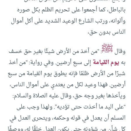
بالباطل، كما أجمعوا على تحريم الظلم بكل صوره
وألوانه، ورتب الشارع الوعيد الشديد على أكل أموال
الناس بدون حق،
ﷺ
وقال
: “من أخذ من الأرض شيئًا بغير حق خسف
به
يوم القيامة
إلى سبع أرضين. وفي رواية: “من أخذ
شبرًا من الأرض ظلمًا فإنه يطوق يوم القيامة من سبع
أرضين. فهذا وعيد لكل من يعتدي على أموال الناس،
ويأخذها بغير وجه حق، وقال عليه الصلاة والسلام:
“على اليد ما أخذت حتى تؤديه”. ولهذا وجب على
المسلم أن يعدل في قوله وحكمه، ويتحرى العدل في
كل شأن من شؤونه حتى يكون العدل خلقًا له، ووصفًا