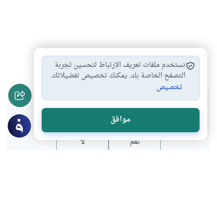
البيوع والعقود
عقود الإيجارات
#
#
نستخدم ملفات تعريف الارتباط لتحسين تجربة
التصفح الخاصة بك. يمكنك تخصيص تفضيلاتك.
تخصيص
هل انتفعت بهذا المحتوى؟
موافق
نعم
لا
موضوعات ذات صلة