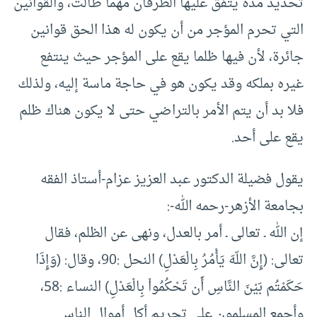
تحديد مدة يتفق عليها الطرفان مهما طالت، والقوانين
التي تحرم المؤجر من أن يكون له هذا الحق قوانين
جائرة، لأن فيها ظلما يقع على المؤجر حيث ينتفع
غيره بملكه وقد يكون هو في حاجة ماسة إليه، ولذلك
فلا بد أن يتم الأمر بالتراضي حتى لا يكون هناك ظلم
يقع على أحد.
يقول فضيلة الدكتور عبد العزيز عزام-أستاذ الفقه
بجامعة الأزهر-رحمه الله-:
إن الله ـ تعالى ـ أمر بالعدل، ونهى عن الظلم، فقال
تعالى: (إِنَّ اللّهَ يَأْمُرُ بِالْعَدْلِ) النحل :90، وقال: (وَإِذَا
حَكَمْتُم بَيْنَ النَّاسِ أَن تَحْكُمُواْ بِالْعَدْلِ) النساء :58،
وأجمع المسلمون على تحريم أكل أموال الناس