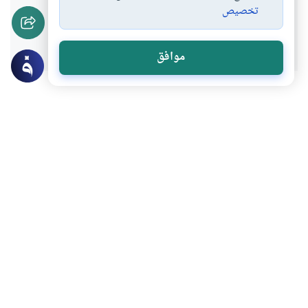
تخصيص
نعم
لا
موافق
موضوعات ذات صلة
أحكام الاسرة
أحكام النكاح
إعطاء الفقير من الزكاة للزواج
هل يجوز إعطاء الفقير من مال الزكاة للزواج ؟
وهل الزواج يعتبر حاجة يجوز دفع الزكاة منها؟
اقرأ المزيد
أحكام الاسرة
التربية
أساليب التربية النبوية
كيف كان حال العرب قبل البعثة؟وما هي
الأساليب النبوية في التعليم والدعوة؟وما هو