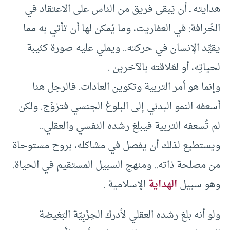
هدايته ـ أن يَبقى فريق من الناس على الاعتقاد في
الخُرافة: في العفاريت، وما يُمكن لها أن تأتي به مما
يقيِّد الإنسان في حركته.. ويملي عليه صورة كئيبة
لحياتِه، أو لعَلاقته بالآخرين .
وإنما هو أمر التربية وتكوين العادات. فالرجل هنا
أسعفه النمو البدني إلى البلوغ الجنسي فتزوَّج. ولكن
لم تُسعفه التربية فيبلغ رشده النفسي والعقلي..
ويستطيع لذلك أن يفصل في مشاكله، بروح مستوحاة
من مصلحة ذاته.. ومنهج السبيل المستقيم في الحياة.
وهو سبيل
الهداية
الإسلامية .
ولو أنه بلغ رشده العقلي لأدرك الحِزْبِيّة البَغيضة