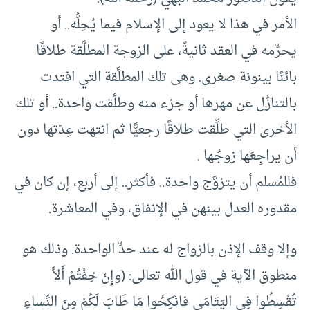
الأمر في هذا لا يعود إلى الإسلام فيما يُحِلُّه.. أو
يحرِّمه في العقد ثانيةً، على الزوجة المطلَّقة طلاقًا
بائنًا بينونة صغرى. وهى تلك المطلَّقة التي افتدت
بالتنازُل عن مهرها أو جزء منه وطلِّقت واحدة.. أو تلك
الأخرى التي طلِّقت طلاقًا رجعيًّا ثم انتهت عِدّتها دون
أن يراجِعَها زوجُها .
فللمُسلم أن يتزوَّج واحدة.. فأكثر.. إلى أربع، إن كان في
مقدوره العدل بينهن في الإنفاق، وفي المعاشرة.
وإلا وقف الإذن بالزواج له عند حدِّ الواحدة. وذلك هو
منطوق الآية في قول الله تعالى: (وإِنْ خِفْتُمْ أَلاَّ
تُقْسِطُوا فِي اليَتَامَى فانْكِحُوا مَا طَابَ لَكُمْ مِنَ النِّساءِ