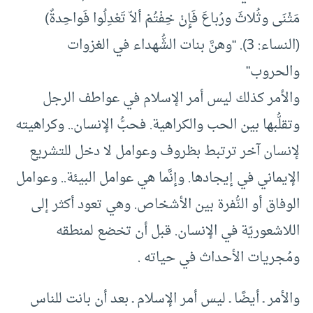
مَثْنَى وثُلاثَ ورُباعَ فَإِنْ خِفْتُمْ ألاّ تَعْدِلُوا فَواحِدةٌ)
(النساء: 3). “وهنَّ بنات الشُّهداء في الغزوات
والحروب”
والأمر كذلك ليس أمر الإسلام في عواطف الرجل
وتقلُّبها بين الحب والكراهية. فحبُّ الإنسان.. وكراهيته
لإنسان آخر ترتبط بظروف وعوامل لا دخل للتشريع
الإيماني في إيجادها. وإنَّما هي عوامل البيئة.. وعوامل
الوفاق أو النُّفرة بين الأشخاص. وهي تعود أكثر إلى
اللاشعوريّة في الإنسان. قبل أن تخضع لمنطقه
ومُجريات الأحداث في حياته .
والأمر ـ أيضًا ـ ليس أمر الإسلام ـ بعد أن بانت للناس