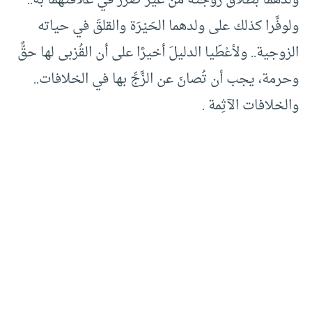
ولدهما بطلاق زوجته من غير ضرَر في علاقتهما به..
ولوفَّرا كذلك على ولدهما الحَيْرَة والقلقَ في حياته
الزوجية.. ولأعْطَيا الدليلَ أخيرًا على أن القُرْبى لها حقٌّ
وحرمة، يجب أن تُصانَ عن الزَّجِّ بها في الخلافات..
والخلافات الآثِمة .