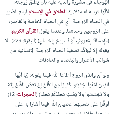
الهَوْجاء في مشورة والديه عليه بأن يطلِّق زوجته؛
لأنَّها قريبة له مثلا. إذ
الطلاق في الإسلام
لرفع الضَّرر
في الحياة الزوجية.. أي في الحياة الخاصة والقاصرة
على الزوجين وحدهما. وعندما يقول
القرآن الكريم
:
(فَإِمساكٌ بِمَعروفٍ أَوْ تَسريحٌ بِإِحْسانٍ) (البقرة: 229).. لا
يقوله إلا ليؤكِّد تصفية الحياة الزوجية الإنسانية من
شوائب الأضرار والبغضاء والخلافات.
ولو أن والدَي الزوج أطاعا الله فيما يقوله: (يَا أيُّها
الذِينَ آمَنُوا اجْتَنِبُوا كَثيرًا مِنَ الظَّنِّ إِنَّ بَعْضَ الظَّنِّ إثْمٌ
ولاَ تَجَسَّسُوا ولاَ يَغْتَبْ بَعْضُكُمْ بَعْضًا) (
الحجرات
: 12)
لَوفَّرا على نفسيهما عصيان الله فيما أشارا به على