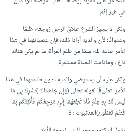
التحامل على المرأة برضاها ، طلبًا لمرضاة الوالدين
في غير إثم .
ولكن لا يجيز الشرع طلاق الرجل زوجته، ظلمًا
وعدوانًا؛ لأن والديه أرادا ذلك، فإن عصيانهما في هذا
الأمر طاعة لله، منعًا من ظلم المرأة، ما لم يكن هناك
داع ، ومادامت الحياة مستقرة.
ولكن عليه أن يسترضي والديه ، دون طاعتهما في هذا
الأمر، تطبيقًا لقوله تعالى (وَإِن جَاهَدَاكَ لِتُشْرِكَ بِي مَا
لَيْسَ لَكَ بِهِ عِلْمٌ فَلَا تُطِعْهُمَا إِلَيَّ مَرْجِعُكُمْ فَأُنَبِّئُكُم بِمَا
كُنتُمْ تَعْمَلُونَ)العنكبوت : 8
يقول الدكتور محمد البهي (رحمه الله):