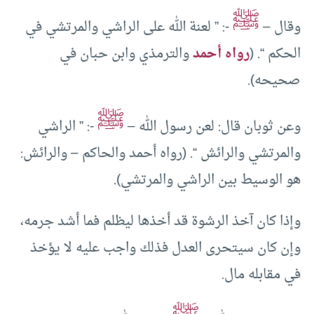
ﷺ
وقال –
-: ” لعنة الله على الراشي والمرتشي في
الحكم “. (
رواه أحمد
والترمذي وابن حبان في
صحيحه).
ﷺ
وعن ثوبان قال: لعن رسول الله –
-: ” الراشي
والمرتشي والرائش “. (رواه أحمد والحاكم – والرائش:
هو الوسيط بين الراشي والمرتشي).
وإذا كان آخذ الرشوة قد أخذها ليظلم فما أشد جرمه،
وإن كان سيتحرى العدل فذلك واجب عليه لا يؤخذ
في مقابله مال.