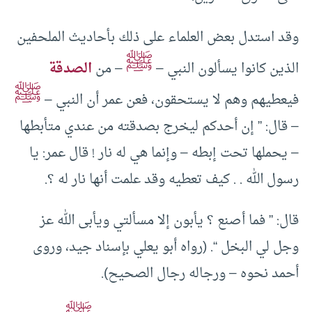
وقد استدل بعض العلماء على ذلك بأحاديث الملحفين
ﷺ
الذين كانوا يسألون النبي –
– من
الصدقة
ﷺ
فيعطيهم وهم لا يستحقون، فعن عمر أن النبي –
– قال: ” إن أحدكم ليخرج بصدقته من عندي متأبطها
– يحملها تحت إبطه – وإنما هي له نار ! قال عمر: يا
رسول الله . . كيف تعطيه وقد علمت أنها نار له ؟.
قال: ” فما أصنع ؟ يأبون إلا مسألتي ويأبى الله عز
وجل لي البخل “. (رواه أبو يعلي بإسناد جيد، وروى
أحمد نحوه – ورجاله رجال الصحيح).