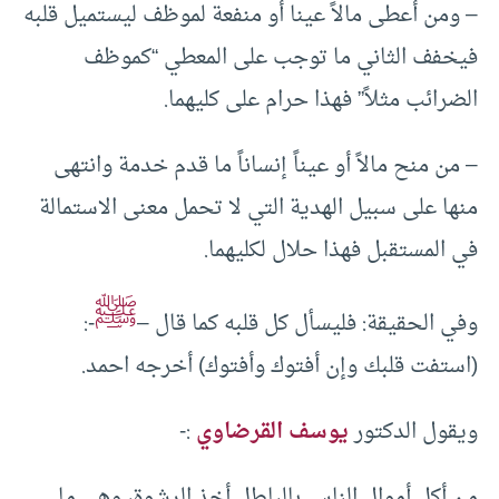
– ومن أعطى مالاً عينا أو منفعة لموظف ليستميل قلبه
فيخفف الثاني ما توجب على المعطي “كموظف
الضرائب مثلاً” فهذا حرام على كليهما.
– من منح مالاً أو عيناً إنساناً ما قدم خدمة وانتهى
منها على سبيل الهدية التي لا تحمل معنى الاستمالة
في المستقبل فهذا حلال لكليهما.
ﷺ
وفي الحقيقة: فليسأل كل قلبه كما قال –
-:
(استفت قلبك وإن أفتوك وأفتوك) أخرجه احمد.
ويقول الدكتور
يوسف القرضاوي
:-
من أكل أموال الناس بالباطل أخذ الرشوة، وهي ما