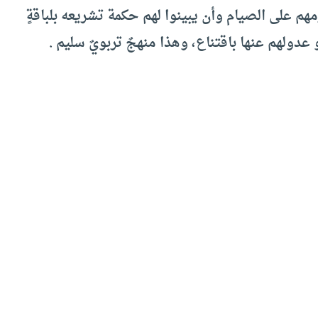
هم على الصيام وأن يبينوا لهم حكمة تشريعه بلباقةٍ
دولهم عنها باقتناع، وهذا منهجٌ تربويٌ سليم .