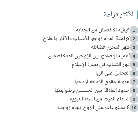
الأكثر قراءة
كيفية الاغتسال من الجنابة
1
كراهية المرأة زوجها الأسباب والآثار والعلاج
2
شهر المحرم فضائله
3
أهمية الإصلاح بين الزوجين المتخاصمين
4
دور الشباب في نصرة الإسلام
5
التحايل على الربا
6
عقوبة عقوق الزوجة لزوجها
7
حدود العلاقة بين الجنسين وضوابطها
8
الدعاء للميت من السنة النبوية
9
8 مسئوليات على الزوج تجاه زوجته
10