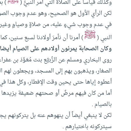
ﷺ
وكذلك قياساً على الصلاة التي أمر النبيُّ (
) بض
لكن الرأي الأول هو الصحيح، وهو عدم وجوب الصوم
في عدم وجوب شيءٍ عليه، من صلاةٍ وصيامٍ وغيره
ﷺ
النبي (
) أمرنا أن نأمرَ أولادنا لسبع سنين، كما 
وكان الصحابة يمرنون أولادهم على الصيام أيضا 
روى البخاري ومسلم عن الرُّبـَيِّع بنت مُعَـوِّذ بن
الصغار، ويذهبون بهم إلى المسجد، ويجعلون لهم ا
أعطوه إياها حتى يحين وقت الإفطار، وكل هذا في ا
أما من كان فيهم مرضٌ أو صحتهم ضعيفة يزيدها ال
بالصيام .
لكن لا ينبغي أيضاً أن ينهوهم عنه بل يتركونهم يج
سيتركونه باختيارهم .