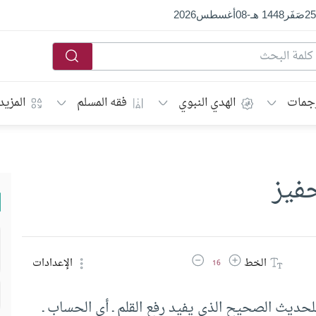
25
صَفَر
1448 هـ
-
08
أغسطس
2026
جمات
الهدي النبوي
فقه المسلم
المزيد
حفيز
زيادة حجم الخط
تقليل حجم الخط
الخط
الإعدادات
16
للحديث الصحيح الذي يفيد رفع القلم ـ أي الحساب ـ