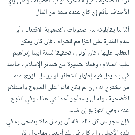
ترك الأضحية ، غير أنه حُرم ثواب الفضيلة ، وعلى رأي
الأحناف يأثم إن كان عنده سعة من المال .
أمَّا ما يقابلونه من صعوبات ، كصعوبة الاقتناء ، أو
عدم القدرة على التزاحم للشراء ، فإن كان يمكن
التغلب عليها ، كان أولى ، تحقيقا لسنة أبينا إبراهيم
عليه السلام ، وفعلا لشعيرة من شعائر الإسلام ، خاصة
في بلد يقل فيه إظهار الشعائر، أو يرسل الزوج عنه
من يشتري له ، إن لم يكن قادرا على الخروج واستلام
الأضحية ، وله أن يستأجر أحدا في هذا ، وفي الذبح
عنه ، وفي التوزيع إن شاء.
فإن عجز عن كل ذلك ،فله أن يرسل مالا يضحى به في
بلده الأصلي ، إن كان في بلد أجنبي مهاجرا ، لأن