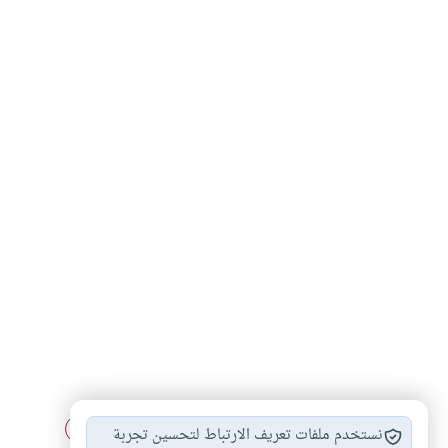
هل يبطل التيمم…
هل يقوم التيمم…
أحكام التيمم
#
#
#
نستخدم ملفات تعريف الارتباط لتحسين تجربة