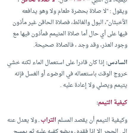
تيمية، لأن النبي –
– قال: “
لا صلاة لحاقن
“،
ويقول : “لا صلاة بحضرة طعام ولا وهو يدافعه
الأخبثان”، البول والغائط، فصلاة الحاقن غير مأذون
فيها على أي حال أما صلاة المتيمم فمأذون فيها مع
وجود العذر، وقد وجد ، فالصلاة صحيحة.
السادس:
إذا كان قادرا على استعمال الماء لكنه خشي
خروج الوقت باستعماله في الوضوء أو الغسل فإنه
يتيمم ويصلي ولا إعادة عليه .
كيفية التيمم
:
وكيفية التيمم أن يقصد المسلم
التراب
ـ ولا يعدل عنه
إلى الحجر إلا إذا فقده ـ ويضع كفيه عليه ثم يمسح