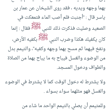
بهما وجهه ويديه ، فقد روى الشيخان عن عمار بن
ياسر قال : “أجنبت فلم أصب الماء فتمعكت في
ﷺ
الصعيد وصليت فذكرت ذلك للنبي
فقال : إنما
ﷺ
كان يكفيك هكذا وضرب النبي
بكفيه الأرض،
ونفخ فيهما ثم مسح بهما وجهه وكفيه”، والتيمم بدل
من الوضوء والغسل فيباح به ما يباح بهما من الصلاة
والطواف ودخول المسجد.
ولا يشترط له دخول الوقت كما لا يشترط في الوضوء
والغسل فهو مثلهما سواء بسواء .
وللمتيمم أن يصلي بالتيمم الواحد ما شاء من