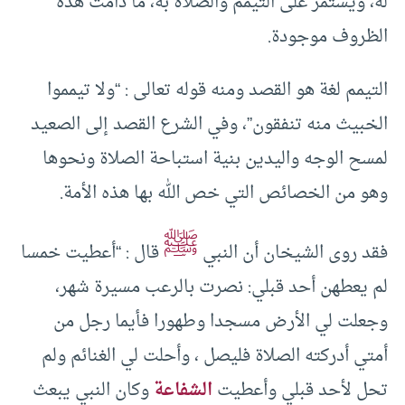
له، ويستمر على التيمم والصلاة به، ما دامت هذه
الظروف موجودة.
التيمم لغة هو القصد ومنه قوله تعالى : “ولا تيمموا
الخبيث منه تنفقون”، وفي الشرع القصد إلى الصعيد
لمسح الوجه واليدين بنية استباحة الصلاة ونحوها
وهو من الخصائص التي خص الله بها هذه الأمة.
ﷺ
فقد روى الشيخان أن النبي
قال : “أعطيت خمسا
لم يعطهن أحد قبلي: نصرت بالرعب مسيرة شهر،
وجعلت لي الأرض مسجدا وطهورا فأيما رجل من
أمتي أدركته الصلاة فليصل ، وأحلت لي الغنائم ولم
تحل لأحد قبلي وأعطيت
الشفاعة
وكان النبي يبعث