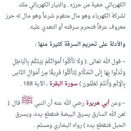
الكهربائي خفية من حرزه . والتيار الكهربائي ملك
لشركة الكهرباء وهو مال متقوم شرعاً وهو مال له حرز
معروف عرفاً فتحرم سرقته أو التعدي عليه.
والأدلة على تحريم السرقة كثيرة منها :
– قول الله تعالى :( وَلَا تَأْكُلُوا أَمْوَالَكُمْ بَيْنَكُمْ بِالْبَاطِلِ
وَتُدْلُوا بِهَا إِلَى الْحُكَّامِ لِتَأْكُلُوا فَرِيقًا مِنْ أَمْوَالِ النَّاسِ
بِالْإِثْمِ وَأَنْتُمْ تَعْلَمُونَ )
سورة البقرة
، الآية 188 .
ﷺ
– وعن
أبي هريرة
رضي الله عنه أن النبي
قال :(
لعن الله السارق يسرق البيضة فتقطع يده، ويسرق
الحبل فتقطع يده ) رواه البخاري ومسلم .