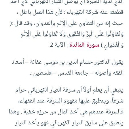
الذي لديه الخبرة أن يوصل التيار الكهربائي لأي أحد
قطعته عنه شركة الكهرباء ؛ لأن هذا العمل باطل ،
حيث إنه من التعاون على الإثم والعدوان، وقد قال :(
وَتَعَاوَنُوا عَلَى الْبِرِّ وَالتَّقْوَى وَلَا تَعَاوَنُوا عَلَى الْإِثْمِ
وَالْعُدْوَانِ )
سورة المائدة
: الآية 2
يقول الدكتور حسام الدين بن موسى عفانة – أستاذ
الفقه وأصوله – جامعة القدس – فلسطين :ـ
ينبغي أن يعلم أولاً أن سرقة التيار الكهربائي حرام
شرعاً، وينطبق عليها مفهوم السرقة عند الفقهاء،
فالسرقة عندهم هي أخذ المال من حرزه خفية . وهذا
ينطبق على سارق التيار الكهربائي فهو يأخذ التيار