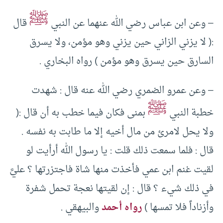
ﷺ
– وعن ابن عباس رضي الله عنهما عن النبي
قال
:( لا يزني الزاني حين يزني وهو مؤمن، ولا يسرق
السارق حين يسرق وهو مؤمن ) رواه البخاري .
– وعن عمرو الضمري رضي الله عنه قال : شهدت
ﷺ
خطبة النبي
بمنى فكان فيما خطب به أن قال :(
ولا يحل لامرئ من مال أخيه إلا ما طابت به نفسه .
قال : فلما سمعت ذلك قلت : يا رسول الله أرأيت لو
لقيت غنم ابن عمي فأخذت منها شاة فاجتزرتها ؟ عليَّ
في ذلك شيء ؟ قال : إن لقيتها نعجة تحمل شفرة
وأزناداً فلا تمسها )
رواه أحمد
والبيهقي .