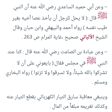
– وعن أبي حميد الساعدي رضي الله عنه أن النبي
ﷺ
قال :( لا يحل للرجل أن يأخذ عصا أخيه بغير
طيب نفسه ) رواه أحمد والبيهقي وابن حبان وقال
الشيخ
الألباني
صحيح ،غاية المرام ص 263 .
– وعن عبادة بن الصامت رضي الله عنه قال : كنا عند
ﷺ
النبي
في مجلس فقال:( بايعوني على أن لا
تشركوا بالله شيئاً، ولا تسرقوا ولا تزنوا ) رواه البخاري
ومسلم .
وينبغي معاقبة سارق التيار الكهربائي بقطع التيار عنه
وكذلك تغريمه مبلغاً من المال .