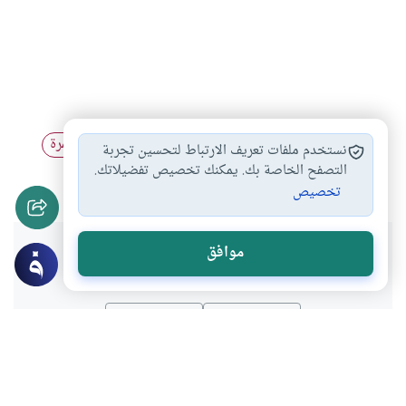
إخراج الزكاة
زكاة الزروع والثمار
تأجير الأشجار المثمرة
#
#
#
نستخدم ملفات تعريف الارتباط لتحسين تجربة
بيع الثمر قبل…
التصفح الخاصة بك. يمكنك تخصيص تفضيلاتك.
#
تخصيص
هل انتفعت بهذا المحتوى؟
موافق
نعم
لا