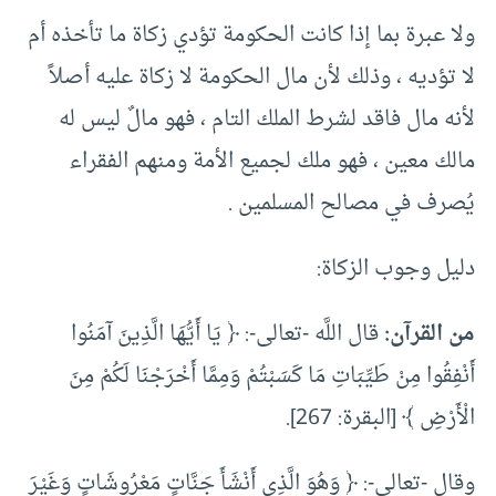
ولا عبرة بما إذا كانت الحكومة تؤدي زكاة ما تأخذه أم
لا تؤديه ، وذلك لأن مال الحكومة لا زكاة عليه أصلاً
لأنه مال فاقد لشرط الملك التام ، فهو مالٌ ليس له
مالك معين ، فهو ملك لجميع الأمة ومنهم الفقراء
يُصرف في مصالح المسلمين .
دليل وجوب الزكاة:
من القرآن:
قال اللَّه -تعالى-: ﴿ يَا أَيُّهَا الَّذِينَ آمَنُوا
أَنْفِقُوا مِنْ طَيِّبَاتِ مَا كَسَبْتُمْ وَمِمَّا أَخْرَجْنَا لَكُمْ مِنَ
الْأَرْضِ ﴾ [البقرة: 267].
وقال -تعالى-: ﴿ وَهُوَ الَّذِي أَنْشَأَ جَنَّاتٍ مَعْرُوشَاتٍ وَغَيْرَ