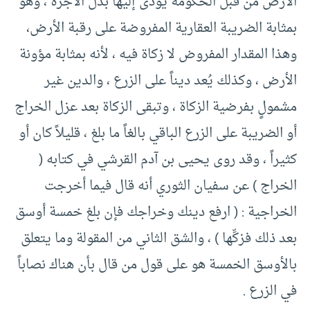
الأرض من قبل الحكومة يؤدى إليها بدل الأجرة ، وهو
بمثابة الضريبة العقارية المفروضة على رقبة الأرض،
وهذا المقدار المفروض لا زكاة فيه ، لأنه بمثابة مؤونة
الأرض ، وكذلك يُعد ديناً على الزرع ، والدين غير
مشمولٍ بفرضية الزكاة ، وتبقى الزكاة بعد عزل الخراج
أو الضريبة على الزرع الباقي بالغاً ما بلغ ، قليلاً كان أو
كثيراً ، وقد روى يحيى بن آدم القرشي في كتابه (
الخراج ) عن سفيان الثوري أنه قال فيما أخرجت
الخراجية : ( ارفع دينك وخراجك فإن بلغ خمسة أوسق
بعد ذلك فزكِّها ) ، والشق الثاني من المقولة وما يتعلق
بالأوسق الخمسة هو على قول من قال بأن هناك نصاباً
في الزرع .