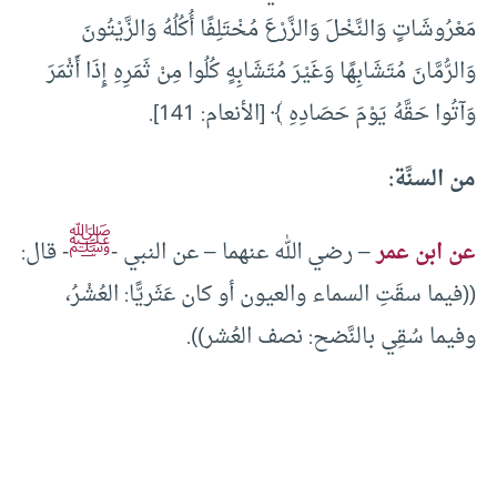
مَعْرُوشَاتٍ وَالنَّخْلَ وَالزَّرْعَ مُخْتَلِفًا أُكُلُهُ وَالزَّيْتُونَ
وَالرُّمَّانَ مُتَشَابِهًا وَغَيْرَ مُتَشَابِهٍ كُلُوا مِنْ ثَمَرِهِ إِذَا أَثْمَرَ
وَآتُوا حَقَّهُ يَوْمَ حَصَادِهِ ﴾ [الأنعام: 141].
من السنَّة:
ﷺ
عن ابن عمر
– رضي الله عنهما – عن النبي -
- قال:
((فيما سقَتِ السماء والعيون أو كان عَثَريًّا: العُشْرُ،
وفيما سُقِي بالنَّضح: نصف العُشر)).