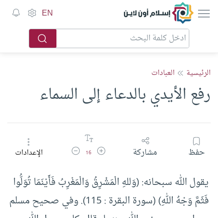
إسلام أون لاين
EN
الرئيسية
العبادات
رفع الأيدي بالدعاء إلى السماء
زيادة حجم الخط
تقليل حجم الخط
حفظ
مشاركة
الإعدادات
16
يقول الله سبحانه: (وَللهِ الْمَشْرِقُ وَالْمَغْرِبُ فَأَيْنَمَا تُوَلُّوا
فَثَمَّ وَجْهُ اللهِ) (سورة البقرة : 115). وفي صحيح مسلم