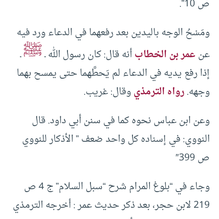
ص 10”.
ومَسْحُ الوجه باليدين بعد رفعهما في الدعاء ورد فيه
ﷺ
عن
عمر بن الخطاب
أنه قال: كان رسول الله ـ
ـ
إذا رفع يديه في الدعاء لم يَحطَّهما حتى يمسح بهما
وجهه.
رواه الترمذي
وقال: غريب.
وعن ابن عباس نحوه كما في سنن أبي داود. قال
النووي: في إسناده كل واحد ضعف ” الأذكار للنووي
ص 399″
وجاء في “بلوغ المرام شرح “سبل السلام” ج 4 ص
219 لابن حجر، بعد ذكر حديث عمر : أخرجه الترمذي