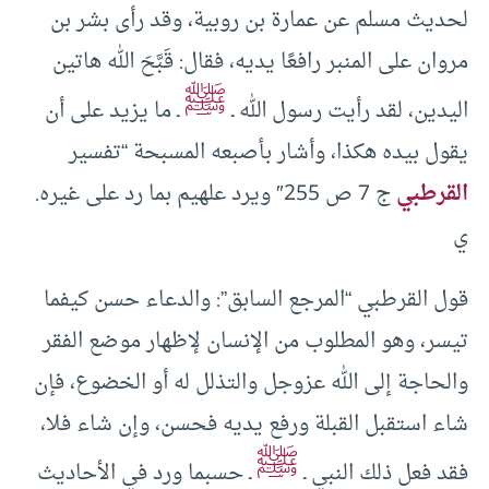
لحديث مسلم عن عمارة بن روبية، وقد رأى بشر بن
مروان على المنبر رافعًا يديه، فقال: قَبَّحَ الله هاتين
ﷺ
اليدين، لقد رأيت رسول الله ـ
ـ ما يزيد على أن
يقول بيده هكذا، وأشار بأصبعه المسبحة “تفسير
القرطبي
ج 7 ص 255″ ويرد علهيم بما رد على غيره.
ي
قول القرطبي “المرجع السابق”: والدعاء حسن كيفما
تيسر، وهو المطلوب من الإنسان لإظهار موضع الفقر
والحاجة إلى الله عزوجل والتذلل له أو الخضوع، فإن
شاء استقبل القبلة ورفع يديه فحسن، وإن شاء فلا،
ﷺ
فقد فعل ذلك النبي ـ
ـ حسبما ورد في الأحاديث