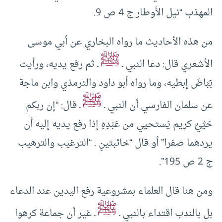
المهذب “نيل الأوطار ج 4 ص 9.
من هذه الأحاديث ما رواه البخاري عن أبي موسى
ﷺ
الأشعري قال: دعا النبي ـ
ـ ثم رفع يديه، ورأيت
بَبَاضَ إبطيه، وما رواه أبو داود والترمذي وابن ماجة
ﷺ
عن سلمان الفارسي أن النبي ـ
ـ قال: “إن ربكم
حَيِّيٌ كريم يَستحيي من عَبْدِهِ إذا رفع يديه إليه أن
يردهما صفرا” أو قال “خائبتينِ . “الترغيب والترهيب
ج 2 ص 195”.
ومن هنا قال العلماء بمشروعية رفع اليدين عند الدعاء
ﷺ
بل بالندب اقتداء بالنبي ـ
ـ غير أن جماعة كرهوا