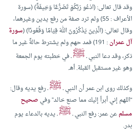
وقد قال تعالى: (ادْعُو رَبَّكُمٍْ تَضَرُّعًا وَخِيفَةً) (سورة
الأعراف : 55) ولم ترد صفة من رفع يدين وغيرهما،
وقال تعالى: (الَّذِينَ يَذْكُرُونَ اللهَ قِيَامًا وَقُعُودًا) (
سورة
آل عمران
: 191) فمد حهم ولم يشترط حالةً غير ما
ﷺ
ذكر، وقد دعا النبي ـ
ـ في خطبته يوم الجمعة
وهو غير مستقبل القبلة. أهـ.
ﷺ
وكذلك روى ابن عمر أن النبي ـ
ـ رفع يديه وقال:
“اللهم إني أبرأ إليك مما صنع خالد” وفي
صحيح
ﷺ
مسلم
عن عمر: رفع النبي ـ
ـ يديه بالدعاء يوم
بدر.