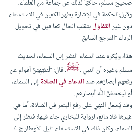
صحيح مسلم، حاكيًا لذلك عن جماعة من العلماء.
وقيل:الحكمة في الإشارة بظهر الكفين في الاستسقاء
دون غير
التفاؤل
بتقلب الحال كما قيل في تحويل
الرداء “المرجع السابق.
هذا، ويُكره عند الدعاء النظر إلى السماء، لحديث
ﷺ
مسلم وغيره أن النبي ـ
ـ قال: “لَيَنْتِهِيَنَّ أقوام عن
رفعهم أبصارَهم عند
الدعاء في الصلاة
إلى السماء،
أو لَيخطفنَّ الله أبصارهم.
وقد يُحمل النهي على رفع البصر في الصلاة، أما في
غيرها فلا مانع، لرواية للبخاري جاء فيها: فنظر إلى
السماء، وكان ذلك في الاستسقاء “نيل الأوطار ج 4