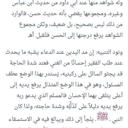
وله شواهد منها عند أبي داود من حديث ابن عباس
وغيره، ومجموعها يقضي بأنه حديث حسن، فالوارد
من ذلك ليس بصحيح، بل ضعيف، ولكن مجموع
الشواهد يرفع درجتها إلى الحسن فتُقبل. أهـ.
ونود التنبيه: إن مد اليدين عند الدعاء يشبه ما يحدث
عند طلب الفقير إحسانًا من الغني فعند شدة الحاجة
قد يجثو السائل على ركبتيه، يَستدر بهذا الوضع عطف
المسئول، وهو في هذا الوضع المتذلل يرفع يديه إلى
أعلى يتلقى بهما الإحسان فالمسلم الذي يدعو ربه
يرفع يديه دليلاً على تَذَلُّلِه وشدة حاجته، ولذا كان
ﷺ
النبي ـ
ـ يلجأ إلى ذلك ويبالغ فيه في الاستسقاء