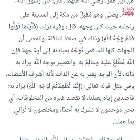
عن ابن عمر ـ رضي الله عنهما ـ قال: كان رسول الله ـ
ﷺ
ـ يصلى وهو مُقْبِلٌ من مكة إلى المدينة على
راحلته حيث كان وجهه، قال: وفيه نزلت (فَأَيْنَمَا تُوَلُّوا
فَثَمَّ وَجْهُ اللهِ) وذلك في صلاة النافلة، والمعنى أن
الجهات كلها لله، فمن تَوَجَّهَ بعبادته إلى أية جهة فإن
الله مُطَّلِعٌ عليه وعالِمٌ به. والتعبير بوجه الله يراد به
ذاته، لأن الوجه يعبر به عن الذات لأنه أشرف الأعضاء،
وفي مثل قوله تعالى: (إِنَّمَا نُطْعِمُكُمْ لِوَجْهِ اللهِ) يراد به:
قاصدين إياه بعملنا، لا نقصد غيره من المخلوقات، أي
نحن موحدون لا نشرك به أحدًا، ومخلصون لا نُرائي
بما عملنا.