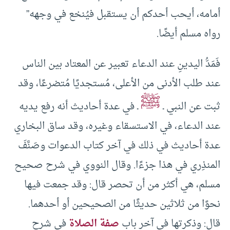
أمامه، أيحب أحدكم أن يستقبل فيُنخع في وجهه”
رواه مسلم أيضًا.
فَمَدُّ اليدينِ عند الدعاء تعبير عن المعتاد بين الناس
عند طلب الأدنى من الأعلى، مُستجديًا مُتضرعًا، وقد
ﷺ
ثبت عن النبي ـ
ـ في عدة أحاديث أنه رفع يديه
عند الدعاء، في الاستسقاء وغيره، وقد ساق البخاري
عدة أحاديث في ذلك في آخر كتاب الدعوات وصَنَّفَ
المنذِري في هذا جزءًا. وقال النووي في شرح صحيح
مسلم، هي أكثر من أن تحصر قال: وقد جمعت فيها
نحوًا من ثلاثين حديثًا من الصحيحين أو أحدهما.
قال: وذكرتها في آخر باب
صفة الصلاة
في شرح