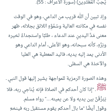
يُحِبُّ الْمُعْتَدِينَ) (سورة الأعراف : 55).
وإذ تبين أن الله قريب من الداعي، وهو في الوقت
نفسه في مكانته العالية وسُمُوِّهِ اللائق بجلاله، ظهر
معنى مَدِّ اليدينِ عند الدعاء ، طلبًا واستجداءً لخيره
وبَرِّهِ، كأنه سبحانه، وهو الأعلى، أمام الداعي وهو
الأدنى يمد إليه يديه، فاليد المعطية هي العليا
والآخذة هي السفلى.
وهذه الصورة الرمزية للمواجهة يشير إليها قول النبي ـ
ﷺ
ـ “إذا كان أحدكم في الصلاة فإنه يُناجي ربه، فلا
يَبْزُقَنَّ بين يديه ولا عن يمينه…” رواه مسلم.
وقول أيضًا “ما بال أحدكم يقوم مستقبل ربه فينخع