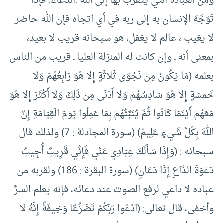
ومن العبادة التي يُتقرَّبُ بها إلى الله :الدعاء. فإذا
تَوَجَّهَ الإنسان به إلى ربه في أي اتجاه فإن الله حاضر
لا يغيب ، عالم لا يغفل، هو سبحانه قريب لا بعيد،
بمعنى أنه ـ وإن كانت له المنزلة العليا ـ قريب من الناس
بعلمه (مَا يَكُونُ مِنْ نَجْوَى ثَلاثَةٍ إِلا هُوَ رَابِعُهُمْ وَلا
خَمْسَةٍ إِلا هُوَ سَادِسُهُمْ وَلا أَدْنَى مِنْ ذَلِكَ وَلا أَكْثَرَ إِلا هُوَ
مَعَهُمْ أَيْنَمَا كَانُوا ثُمَّ يُنَبِّئُهُمْ بِمَا عَمِلُوا يَوْمَ الْقِيَامَةِ إِنَّ
اللهَ بِكُلِّ شَيْءٍ عَلِيمٌ) (سورة المجادلة : 7) ولذلك قال
سبحانه : (وَإِذَا سَأَلَكَ عِبَادِي عَنِّي فَإِنِّي قَرِيبٌ أُجِيبُ
دَعْوَةَ الدَّاعِ إِذَا دَعَانِ) (سورة البقرة : 186) ولقربه من
عباده لا داعي لرفع الصوت عند دعائه، فإنه يعلم السرَّ
وأخفى، قال تعالى: (ادْعُوا رَبَّكُمْ تَضَرُّعًا وَخِيفَةً إِنَّهُ لا