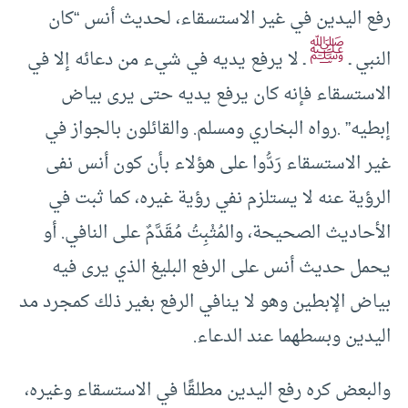
رفع اليدين في غير الاستسقاء، لحديث أنس “كان
ﷺ
النبي ـ
ـ لا يرفع يديه في شيء من دعائه إلا في
الاستسقاء فإنه كان يرفع يديه حتى يرى بياض
إبطيه” .رواه البخاري ومسلم. والقائلون بالجواز في
غير الاستسقاء رَدُّوا على هؤلاء بأن كون أنس نفى
الرؤية عنه لا يستلزم نفي رؤية غيره، كما ثبت في
الأحاديث الصحيحة، والمُثْبِتُ مُقَدَّمٌ على النافي. أو
يحمل حديث أنس على الرفع البليغ الذي يرى فيه
بياض الإبطين وهو لا ينافي الرفع بغير ذلك كمجرد مد
اليدين وبسطهما عند الدعاء.
والبعض كره رفع اليدين مطلقًا في الاستسقاء وغيره،