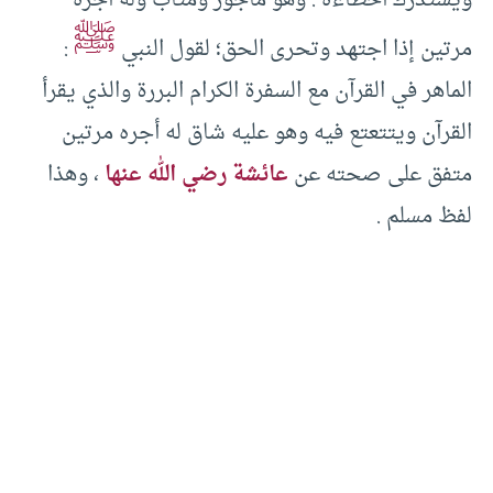
ويستدرك أخطاءه . وهو مأجور ومثاب وله أجره
ﷺ
مرتين إذا اجتهد وتحرى الحق؛ لقول النبي
:
الماهر في القرآن مع السفرة الكرام البررة والذي يقرأ
القرآن ويتتعتع فيه وهو عليه شاق له أجره مرتين
متفق على صحته عن
عائشة رضي الله عنها
، وهذا
لفظ مسلم .