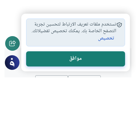
أحكام القرآن وعلومه
اقرؤوا القرآن بلحون…
#
#
نستخدم ملفات تعريف الارتباط لتحسين تجربة
الأسرار بقراءة القرآن
أحكام التجويد
التصفح الخاصة بك. يمكنك تخصيص تفضيلاتك.
#
#
تخصيص
هل انتفعت بهذا المحتوى؟
موافق
نعم
لا
موضوعات ذات صلة
القرآن و الحديث