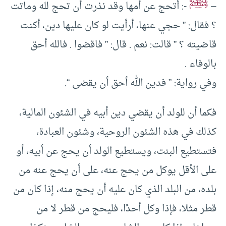
ﷺ
–
-: أتحج عن أمها وقد نذرت أن تحج لله وماتت
؟ فقال: ” حجي عنها، أرأيت لو كان عليها دين، أكنت
قاضيته ؟ ” قالت: نعم . قال: ” فاقضوا . فالله أحق
بالوفاء .
وفي رواية: ” فدين الله أحق أن يقضى “.
فكما أن للولد أن يقضي دين أبيه في الشئون المالية،
كذلك في هذه الشئون الروحية، وشئون العبادة،
فتستطيع البنت، ويستطيع الولد أن يحج عن أبيه، أو
على الأقل يوكل من يحج عنه، على أن يحج عنه من
بلده، من البلد الذي كان عليه أن يحج منه، إذا كان من
قطر مثلا، فإذا وكل أحدًا، فليحج من قطر لا من