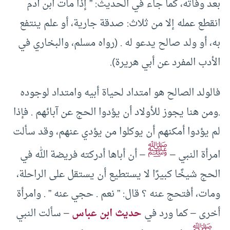
بعد وفاته، كما جاء في الحديث: ” إذا مات ابن آدم
انقطع عمله إلا من ثلاث: صدقة جارية، أو علم ينتفع
به، أو ولد صالح يدعو له . (رواه مسلم، والبخاري في
الأدب المفرد عن أبي هريرة).
فالولد الصالح هو امتداد لحياة أبيه وامتداد لوجوده
.ومن هنا يجوز للأولاد أن يؤدوا الحج عن آبائهم . فإذا
لم يؤدوا أمكنهم أن يوكلوا من يؤدي عنهم، وقد سألت
ﷺ
امرأة النبي –
– أن أباها أدركته فريضة الله في
الحج شيخًا كبيرًا لا يستطيع أن يستقل على الراحلة،
ومات، أفتحج عنه ؟ قال: ” نعم . حجي عنه ” . وامرأة
أخرى – كما ورد في
حديث ابن عباس
– سألت النبي