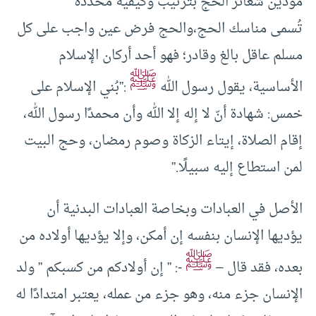
مؤدين شعائر الحج بترتيب وكيفية محددة
تُسمى مناسك الحج،والحج فرض عين واجب على كل
مسلم عاقل بالغ وقادر؛ فهو أحد أركان الإسلام
ﷺ
الأساسية، يقول رسول الله
:”بُني الإسلام على
خمس: شهادة أنّ لا إله إلا الله وأن محمدًا رسول الله،
إقام الصلاة، إيتاء الزكاة وصوم رمضان، وحج البيت
لمن استطاع إليه سبيلًا.”
الأصل في العبادات وبخاصة العبادات البدنية أن
يؤديها الإنسان بنفسه إن أمكن، وإلا يؤديها أولاده من
ﷺ
بعده، فقد قال –
-: ” إن أولادكم من كسبكم ” ولد
الإنسان جزء منه، وهو جزء من عمله، يعتبر امتدادًا له