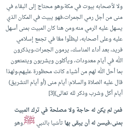
ولا لأصحابه بيوت في مكة،وهو محتاج إلى البقاء في
منى من أجل رمي الجمرات،فهو يبيت في المكان الذي
يسهل عليه الرمي منه.ومن هنا كان المبيت بمنى أسهل
عليه وعلى أصحابه، ليظلّوا معًا في تجمع إسلامي
فريد، بعد أداء المناسك، يرمون الجمرات،ويذكرون
الله في أيام معدودات، ويأكلون ويشربون ويتمتعون
بما أحل الله لهم من أشياء كانت محظورة عليهم،ولهذا
قال عليه الصلاة والسلام: أيام منى (أو أيام التشريق)
أيام أكل وشرب وذكر لله تعالى)[3]
فمن لم يكن له حاجة ولا مصلحة في ترك المبيت
ﷺ
بمنى،فيسن له أن يبقى بها
تأسّيا بالنبي
.وهو