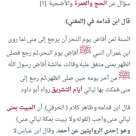
سؤال عن
الحج والعمرة
والأضحية .[1]
قال ابن قدامه في (المغني):
السنة لمن أفاض يوم النحر أن يرجع إلى منى،لما روى
ﷺ
ابن عمر:أن النبي
أفاض يوم النحر،ثم رجع فصلى
الظهر بمنى.متفق عليه.وقالت عائشة:أفاض رسول الله
ﷺ
من آخر يومه حين صلى الظهر،ثم رجع إلى
منى،فمكث بها ليالي
أيام التشريق
.رواه أبو داود.
قال ابن قدامه:وظاهر كلام ( الخرقي): أن
المبيت بمنى
ليالي منى:واجب (لقوله:ولا يبيت بمكة ليالي منى)
وهو إحدى الروايتين عن أحمد.
وقال ابن عباس:لا