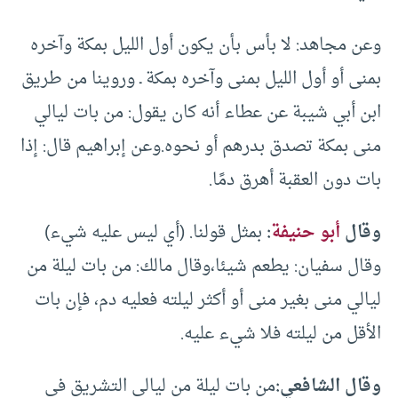
وعن مجاهد: لا بأس بأن يكون أول الليل بمكة وآخره
بمنى أو أول الليل بمنى وآخره بمكة ـ وروينا من طريق
ابن أبي شيبة عن عطاء أنه كان يقول: من بات ليالي
منى بمكة تصدق بدرهم أو نحوه.وعن إبراهيم قال: إذا
بات دون العقبة أهرق دمًا.
وقال
أبو حنيفة
:
بمثل قولنا. (أي ليس عليه شيء)
وقال سفيان: يطعم شيئا،وقال مالك: من بات ليلة من
ليالي منى بغير منى أو أكثر ليلته فعليه دم، فإن بات
الأقل من ليلته فلا شيء عليه.
وقال الشافعي:
من بات ليلة من ليالي التشريق في