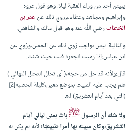
يبيتن أحد من وراء العقبة ليلا. وهو قول عروة
وإبراهيم ومجاهد وعطاء.وروي ذلك عن
عمر بن
الخطاب
رضي الله عنه.وهو قول مالك والشافعي.
والثانية: ليس بواجب.رُوي ذلك عن الحسن،ورُوي عن
ابن عباس:إذا رميت الجمرة فبت حيث شئت.
قال:ولأنه قد حل من حجه،( أي تحلل التحلل النهائي )
فلم يجب عليه المبيت بموضع معين،كليلة الحصبة[2]
(التي بعد أيام التشريق) ا.هـ
ﷺ
ولا شك أن الرسول
بات بمنى ليالي أيام
التشريق،وكان مبيته بها أمرا طبيعيًا؛
لأنه لم يكن له