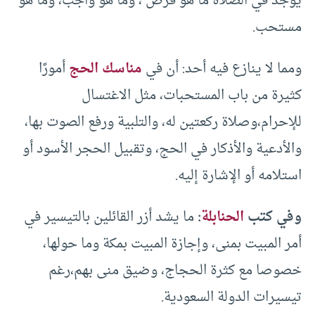
يوجد في الصلاة ما هو فرض ، وما هو واجب، وما هو
مستحب.
ومما لا ينازع فيه أحد: أن في
مناسك الحج
أمورًا
كثيرة من باب المستحبات، مثل الاغتسال
للإحرام،وصلاة ركعتين له، والتلبية ورفع الصوت بها،
والأدعية والأذكار في الحج، وتقبيل الحجر الأسود أو
استلامه أو الإشارة إليه.
وفي كتب
الحنابلة
:
ما يشد أزر القائلين بالتيسير في
أمر المبيت بمنى، وإجازة المبيت بمكة وما حولها،
خصوصا مع كثرة الحجاج، وضيق منى بهم،رغم
تيسيرات الدولة السعودية.