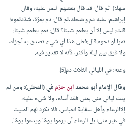
سهلا). ثم قال: قد قال بعضهم: ليس عليه، وقال
إبراهيم: عليه دم.وضحك،ثم قال: دم بمرّة، شدّدتموه!
قلت: ليس إلا أن يطعم شيئا؟ قال: نعم يطعم شيئا:
تمرا أو نحوه.قال:فعلى هذا أي شيء تصدق به أجزأه،
ولا فرق بين ليلة وأكثر، لأنه لا تقدير فيه.
وعنه: في الليالي الثلاث دم[5].
وقال الإمام أبو محمد
ابن حزم
في (المحلى):
ومن لم
يبت ليالي منى بمنى فقد أساء، ولا شيء عليه،
إلاالرعاء وأهل سقاية العباس، فلا نكره لهم المبيت
في غير منى؛ بل للرعاء أن يرموا يومًا ويدعوا يومًا.