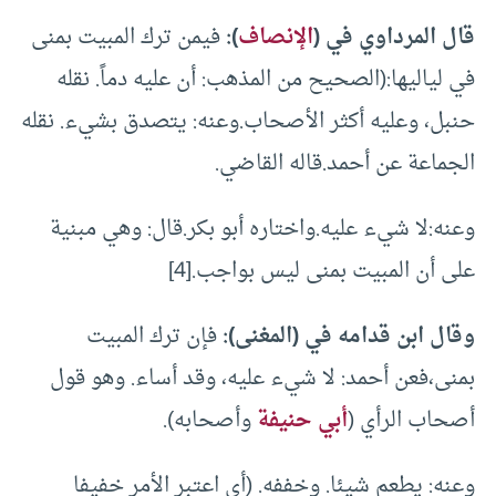
قال المرداوي في (
الإنصاف
):
فيمن ترك المبيت بمنى
في لياليها:(الصحيح من المذهب: أن عليه دماً. نقله
حنبل، وعليه أكثر الأصحاب.وعنه: يتصدق بشيء. نقله
الجماعة عن أحمد.قاله القاضي.
وعنه:لا شيء عليه.واختاره أبو بكر.قال: وهي مبنية
على أن المبيت بمنى ليس بواجب.[4]
وقال ابن قدامه في (المغنى):
فإن ترك المبيت
بمنى،فعن أحمد: لا شيء عليه، وقد أساء. وهو قول
أصحاب الرأي (
أبي حنيفة
وأصحابه).
وعنه: يطعم شيئا. وخففه. (أي اعتبر الأمر خفيفا