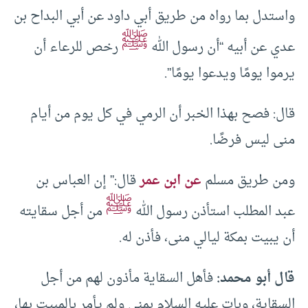
واستدل بما رواه من طريق أبي داود عن أبي البداح بن
ﷺ
عدي عن أبيه “أن رسول الله
رخص للرعاء أن
يرموا يومًا ويدعوا يومًا”.
قال: فصح بهذا الخبر أن الرمي في كل يوم من أيام
منى ليس فرضًا.
ومن طريق مسلم
عن ابن عمر
قال:” إن العباس بن
ﷺ
عبد المطلب استأذن رسول الله
من أجل سقايته
أن يبيت بمكة ليالي منى، فأذن له.
قال أبو محمد:
فأهل السقاية مأذون لهم من أجل
السقاية، وبات عليه السلام بمنى ولم يأمر بالمبيت بها،