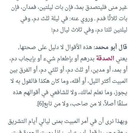
غير منى فليتصدق بمدّ، فإن بات ليلتين، فمدان، فإن
بات ثلاثًا فدم ـ وروي عنه: في ليلة ثلث دم، وفي
ليلتين ثلثا دم، وفي ثلاث ليال دم!
قال أبو محمد:
هذه الأقوال لا دليل على صحتها,
يعني
الصدقة
بدرهم أو بإطعام شيء أو بإيجاب دم،
أو بمد، أو مدين، أو ثلث دم، أو ثلثي دم، أو الفرق بين
المبيت أكثر الليل، أو أقله، وما كان هكذا فالقول به لا
يجوز، وما نعلم لمالك، ولا للشافعي في أقوالهم هذه
سلفًا أصلاً، لا من صاحب، ولا من تابع[6].
وبهذا نرى أن في أمر المبيت بمنى ليالي أيام التشريق
سعة،وحسبنا قول ابن عباس: إذا رميت الجمرة فبت