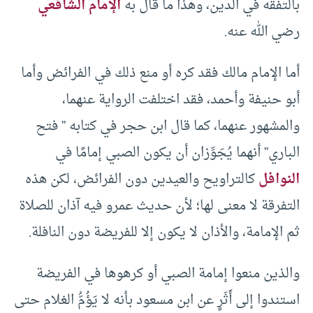
بالتفقُّه في الدين، وهذا ما قال به
الإمام الشافعي
رضي الله عنه.
أما الإمام مالك فقد كره أو منع ذلك في الفرائض وأما
أبو حنيفة وأحمد، فقد اختلفت الرواية عنهما،
والمشهور عنهما، كما قال ابن حجر في كتابه ” فتح
الباري” أنهما يُجَوِّزان أن يكون الصبي إمامًا في
النوافل
كالتراويح والعيدين دون الفرائض، لكن هذه
التفرقة لا معنى لها؛ لأن حديث عمرو فيه آذان للصلاة
ثم الإمامة، والأذان لا يكون إلا للفريضة دون النافلة.
والذين منعوا إمامة الصبي أو كرهوها في الفريضة
استندوا إلى أَثَرٍ عن ابن مسعود بأنه لا يَؤُمُّ الغلام حتى