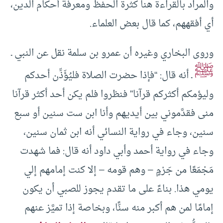
والمراد بالقراءة هنا كثرة الحفظ ومعرفة أحكام الدين،
أي أفقههم، كما قال بعض العلماء.
وروى البخاري وغيره أن عمرو بن سلمة نقل عن النبي ـ
ﷺ
ـ أنه قال: “فإذا حضرت الصلاة فليُؤَذِّن أحدكم
وليؤمكم أكثركم قرآنا” فنظروا فلم يكن أحد أكثر قرآنا
منى فقدَّموني بين أيديهم وأنا ابن ست سنين أو سبع
سنين، وجاء في رواية النسائي أنه ابن ثمان سنين،
وجاء في رواية أحمد وأبي داود أنه قال: فما شهدت
مَجْمَعًا من جَرْمٍ – وهم قومه – إلا كنت إمامهم إلي
يومي هذا. بناءً على ما تقدم يجوز للصبي أن يكون
إمامًا لمن هم أكبر منه سنًّا، وبخاصة إذا تميَّز عنهم