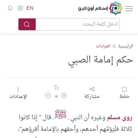
إسلام أون لاين
EN
الرئيسية
العبادات
حكم إمامة الصبي
زيادة حجم الخط
تقليل حجم الخط
حفظ
مشاركة
الإعدادات
16
ﷺ
روى مسلم
وغيره أن النبي ـ
ـ قال ” إذا كانوا
ثلاثة فلْيَؤمَّهم أحدهم، وأحقهم بالإمامة أقرؤهم”،