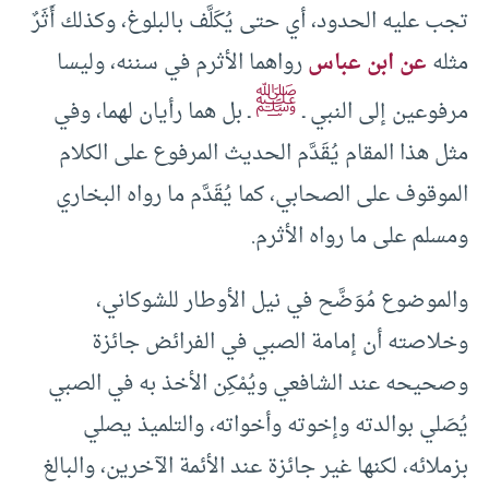
تجب عليه الحدود، أي حتى يُكَلَّف بالبلوغ، وكذلك أَثَرٌ
مثله
عن ابن عباس
رواهما الأثرم في سننه، وليسا
ﷺ
مرفوعين إلى النبي ـ
ـ بل هما رأيان لهما، وفي
مثل هذا المقام يُقَدَّم الحديث المرفوع على الكلام
الموقوف على الصحابي، كما يُقَدَّم ما رواه البخاري
ومسلم على ما رواه الأثرم.
والموضوع مُوَضَّح في نيل الأوطار للشوكاني،
وخلاصته أن إمامة الصبي في الفرائض جائزة
وصحيحه عند الشافعي ويُمْكِن الأخذ به في الصبي
يُصَلي بوالدته وإخوته وأخواته، والتلميذ يصلي
بزملائه، لكنها غير جائزة عند الأئمة الآخرين، والبالغ