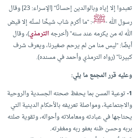
تعبدوا إلا إياه وبالوالدين إحسانًا” [الإسراء: 23] وقال
ﷺ
رسول الله -
-: “ما أكرم شاب شيخًا لسنِّه إلا قيض
الله له من يكرمه عند سنه” (أخرجه
الترمذي
)، وقال
أيضًا: “ليس منا من لم يرحم صغيرنا، ويعرف شرف
كبيرنا” (رواه الترمذي وأحمد في مسنده).
وعليه قرر المجمع ما يلي:
1-
توعية المسن بما يحفظ صحته الجسدية والروحية
والاجتماعية، ومواصلة تعريفه بالأحكام الدينية التي
يحتاجها في عبادته ومعاملاته وأحواله، وتقوية صلته
بربه وحسن ظنه بعفو ربه ومغفرته.