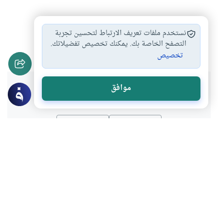
بر الوالدين
رضا الوالدين
عقوق الوالدين
#
#
#
نستخدم ملفات تعريف الارتباط لتحسين تجربة
النفقة على الوالدين
صلاة المسن
التصفح الخاصة بك. يمكنك تخصيص تفضيلاتك.
#
#
تخصيص
هل انتفعت بهذا المحتوى؟
موافق
نعم
لا
موضوعات ذات صلة
الأخلاق والآداب
آداب السفر