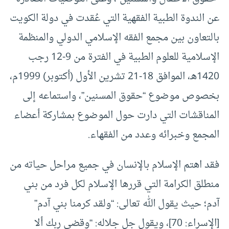
عن الندوة الطبية الفقهية التي عُقدت في دولة الكويت
بالتعاون بين مجمع الفقه الإسلامي الدولي والمنظمة
الإسلامية للعلوم الطبية في الفترة من 9-12 رجب
1420هـ، الموافق 18-21 تشرين الأول (أكتوبر) 1999م،
بخصوص موضوع “حقوق المسنين”، واستماعه إلى
المناقشات التي دارت حول الموضوع بمشاركة أعضاء
المجمع وخبرائه وعدد من الفقهاء.
فقد اهتم الإسلام بالإنسان في جميع مراحل حياته من
منطلق الكرامة التي قررها الإسلام لكل فرد من بني
آدم؛ حيث يقول الله تعالى: “ولقد كرمنا بني آدم”
[الإسراء: 70]، ويقول جل جلاله: “وقضى ربك ألا