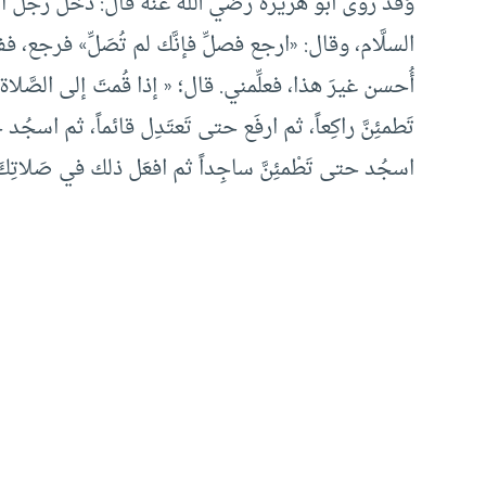
وَقَد روى أبو هُريرة رَضي الله عنه قال: دَخل رجل
السلَّام، وقال: «ارجع فصلِّ فإنَّك لم تُصَلِّ» فرجع،
أُحسن غيرَ هذا، فعلِّمني. قال؛ « إذا قُمتَ إلى الصَّلاة 
تَطمئِنَّ راكِعاً، ثم ارفَع حتى تَعتَدِل قائماً، ثم اسجُد
اسجُد حتى تَطْمئِنَّ ساجِداً ثم افعَل ذلك في صَلاتِكَ ك