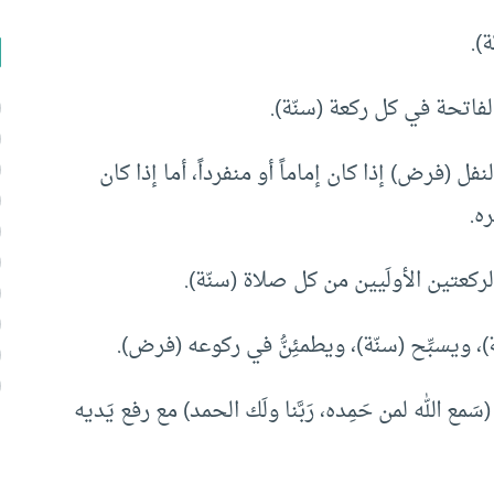
فل (فرض) إذا كان إماماً أو منفرداً، أما إذا كان
ه.
مع الله لمن حَمِده، رَبَّنا ولَك الحمد) مع رفع يَديه