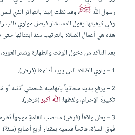
ﷺ
رسول الله
، وقد نقلت إلينا بالتواتر الذي ليس
وفي كيفيتها يقول المستشار فيصل مولوي نائب رئي
هذه هي أعمال الصلاة بالترتيب منذ ابتدائها حتى نهاي
بعد التأكد من دخول الوقت والطهارة وسَتر العورة، ي
1 – ينوي الصَّلاة التي يريد أداءها (فرض).
2 – يرفع يديه محاذياً بإبهاميه شحمتي أذنيه أو مَن
تكبيرةَ الإِحرام، ولفظها:
الله أكبر
(فرض).
3 – يظل واقفاً (فرض) منتصب القامةِ موجهاً نَظر
فَوق السرَّة، فاتحاً قدميه بمقدار أربع أصابع (سنّة).