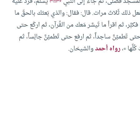
 المسجد فَصلى، ثم جاء إلى النبي
يسلِّم، فرد عليه
 ففعل ذلك ثَلاث مرات. قال: فقال: والذي بَعثك بالحقّ ما
فكبِّر، ثم اقرأ ما تَيسَّر مَعك من القُرآن، ثم اركَع حتى
 حتى تَطمئِنَّ ساجداً، ثم ارفع حتى تَطمئِنَّ جالِساً، ثم
ُلِّها »،
رواه أحمد
والشيخان.