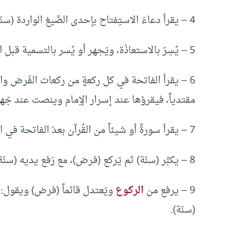
4 – يقرأ دعاءَ الاستِفتاح بإحدى الصِّيغ الواردة (سنّة).
5 – يُسِرّ بالاستعاذَة، ويَجهر أو يُسر بالتسمية قبل الفاتحة في كل ركعة (سنّة).
6 – يقرأ الفاتحة في كل ركعةٍ من ركعات الفَرض والن
مقتدياً، فيقرؤها عند إسرار الإِمام وينصت عند جَهر
7 – يقرأ سورةً أو شيئاً من القُرآن بعدَ الفاتحة في الركعتين الأولَيين من كل صلاة (سنّة).
8 – يكبِّر (سنّة) ثم يَركع (فرض)، مع رَفع يديه (سنّة)، ويسبِّح (سنّة)، ويطمئِنُّ في ركوعه (فرض).
9 – يرفع من
الركوع
ويَعتدل قائماً (فرض) ويقول: (سَ
(سنّة).