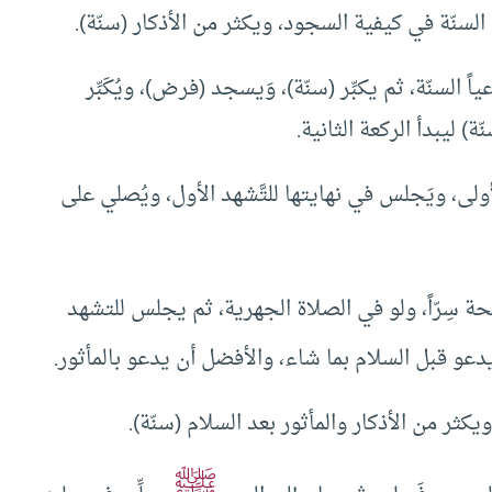
ً السنّة، ثم يكبِّر (سنّة)، وَيسجد (فرض)، ويُكَبِّر
ة) ليبدأ الركعة الثانية.
الأولى، ويَجلس في نهايتها للتَّشهد الأول، ويُصلي على
لفاتحة سِرّاً، ولو في الصلاة الجهرية، ثم يجلس للتشهد
دعو قبل السلام بما شاء، والأفضل أن يدعو بالمأثور.
ﷺ