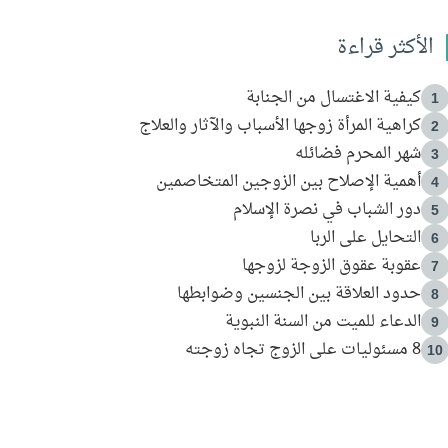
الأكثر قراءة
كيفية الاغتسال من الجنابة
1
كراهية المرأة زوجها الأسباب والآثار والعلاج
2
شهر المحرم فضائله
3
أهمية الإصلاح بين الزوجين المتخاصمين
4
دور الشباب في نصرة الإسلام
5
التحايل على الربا
6
عقوبة عقوق الزوجة لزوجها
7
حدود العلاقة بين الجنسين وضوابطها
8
الدعاء للميت من السنة النبوية
9
8 مسئوليات على الزوج تجاه زوجته
10