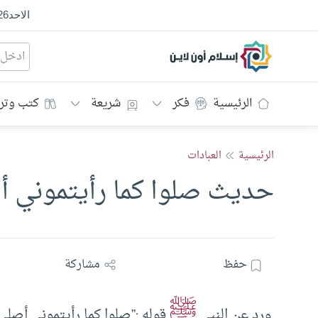
الاحد
26
إسلام أون لاين
الرئيسية
فكر
شريعة
كتب وتر
الرئيسية
العبادات
حديث صلوا كما رأيتموني 
حفظ
مشاركة
ﷺ
ورد عن النبي
قوله :”صلوا كما رأيتموني أصلي”