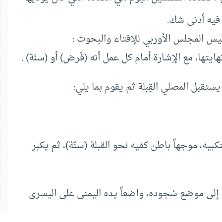
 فيه أدنى شك.
س المجلس الأوربي للإفتاء والبحوث :
تها، مع الإِشارة أمام كل عمل أنه (فَرض) أو (سنّة) .
ستقبل المصلي القِبلة ثم يقوم بما يلي:
كبيه، موجهاً باطن كفيه نحو القبلة (سنّة)، ثم يكبر
ه إلى موضع سُجوده، واضعاً يده اليمنى على اليسرى