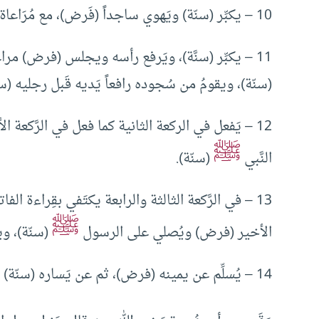
10 – يكبِّر (سنّة) ويَهوي ساجداً (فَرض)، مع مُرَاعاة السنّة في كيفية السجود، ويكثر من الأذكار (سنّة).
11 – يكبِّر (سنَّة)، ويَرفع رأسه ويجلس (فرض) مراعيا
(سنّة)، ويقومُ من سُجوده رافعاً يَديه قَبل رجليه (سنّ
12 – يَفعل في الركعة الثانية كما فعل في الرَّكعة 
ﷺ
النَّبي
(سنّة).
13 – في الرَّكعة الثالثة والرابعة يكتَفي بقِراءة ا
ﷺ
الأخير (فرض) ويُصلي على الرسول
(سنّة)، وي
14 – يُسلِّم عن يمينه (فرض)، ثم عن يَساره (سنّة) ويكثر من الأذكار والمأثور بعد السلام (سنّة).