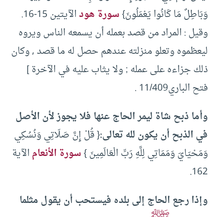
وَبَاطِلٌ مَا كَانُوا يَعْمَلُونَ}
سورة هود
الآيتين 15-16.
وقيل : المراد من قصد بعمله أن يسمعه الناس ويروه
ليعظموه وتعلو منزلته عندهم حصل له ما قصد , وكان
ذلك جزاءه على عمله ; ولا يثاب عليه في الآخرة ]
فتح الباري11/409 .
وأما ذبح شاة ليمر الحاج عنها فلا يجوز لأن الأصل
في الذبح أن يكون لله تعالى:
{ قُلْ إِنَّ صَلَاتِي وَنُسُكِي
وَمَحْيَايَ وَمَمَاتِي لِلَّهِ رَبِّ الْعَالَمِينَ }
سورة الأنعام
الآية
162.
وإذا رجع الحاج إلى بلده فيستحب أن يقول مثلما