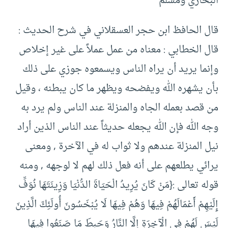
البخاري ومسلم
قال الحافظ ابن حجر العسقلاني في شرح الحديث :
قال الخطابي : معناه من عمل عملاً على غير إخلاص
وإنما يريد أن يراه الناس ويسمعوه جوزي على ذلك
بأن يشهره الله ويفضحه ويظهر ما كان يبطنه ، وقيل
من قصد بعمله الجاه والمنزلة عند الناس ولم يرد به
وجه الله فإن الله يجعله حديثاً عند الناس الذين أراد
نيل المنزلة عندهم ولا ثواب له في الآخرة , ومعنى
يرائي يطلعهم على أنه فعل ذلك لهم لا لوجهه , ومنه
قوله تعالى :{مَنْ كَانَ يُرِيدُ الْحَيَاةَ الدُّنْيَا وَزِينَتَهَا نُوَفِّ
إِلَيْهِمْ أَعْمَالَهُمْ فِيهَا وَهُمْ فِيهَا لَا يُبْخَسُونَ أُولَئِكَ الَّذِينَ
لَيْسَ لَهُمْ فِي الْآخِرَةِ إِلَّا النَّارُ وَحَبِطَ مَا صَنَعُوا فِيهَا