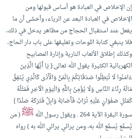
إن الإخلاص في العبادة هو أساس قبولها ومن
الإخلاص في العبادة البعد عن الرياء
،
وأخشى أن ما
يفعل عند استقبال الحجاج من مظاهر يدخل في ذلك،
فلا ينبغي كتابة اللوحات وتعليقها على باب دار الحاج،
وكذلك إطلاق الألعاب النارية وإنارة المصابيح
الكهربائية الكثيرة يقول الله تعالى:{ يَا أَيُّهَا الَّذِينَ
ءَامَنُوا لَا تُبْطِلُوا صَدَقَاتِكُمْ بِالْمَنِّ وَالْأَذَى كَالَّذِي يُنْفِقُ
مَالَهُ رِئَاءَ النَّاسِ وَلَا يُؤْمِنُ بِاللَّهِ وَالْيَوْمِ الْآخِرِ فَمَثَلُهُ
كَمَثَلِ صَفْوَانٍ عَلَيْهِ تُرَابٌ فَأَصَابَهُ وَابِلٌ فَتَرَكَهُ صَلْدًا }
ﷺ
سورة البقرة الآية 264 . ويقول رسول الله
( من
يُسمِّع يُسمِّع الله به، ومن يرائي يرائي الله به ) رواه