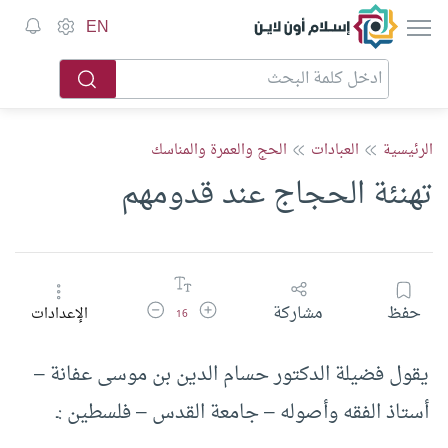
إسلام أون لاين
EN
الرئيسية
العبادات
الحج والعمرة والمناسك
تهنئة الحجاج عند قدومهم
زيادة حجم الخط
تقليل حجم الخط
حفظ
مشاركة
الإعدادات
16
يقول فضيلة الدكتور حسام الدين بن موسى عفانة –
أستاذ الفقه وأصوله – جامعة القدس – فلسطين :ـ