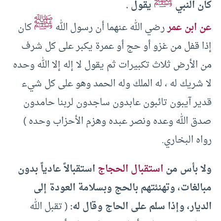
ﷺ
كان النبي
يقول .
ﷺ
عن ابن عمر
رضي الله عنهما أن رسول الله
كان
إذا قفل من غزو أو حج أو عمرة يكبر على كل شرف
من الأرض ثلاث تكبيرات ثم يقول لا إله إلا الله وحده
لا شريك له ، له الملك وله الحمد وهو على كل شيء
قدير آيبون تائبون عابدون ساجدون لربنا حامدون
صدق الله وعده ونصر عبده وهزم الأحزاب وحده )
رواه البخاري.
ولا بأس من
استقبال الحجاج
استقبالاً عادياً بدون
مبالغات، وتهنئتهم بالحج وبسلامة العودة إلى
الديار، وإذا سلم على الحاج وقال له:
( تقبل الله