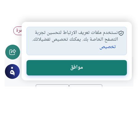
أحكام العمرة والحج
الاحتفال بالمناسبات
الحج والعمرة
#
#
#
نستخدم ملفات تعريف الارتباط لتحسين تجربة
محظورات الحج
بدعة الأحتفال قي…
التصفح الخاصة بك. يمكنك تخصيص تفضيلاتك.
#
#
تخصيص
هل انتفعت بهذا المحتوى؟
موافق
نعم
لا
موضوعات ذات صلة