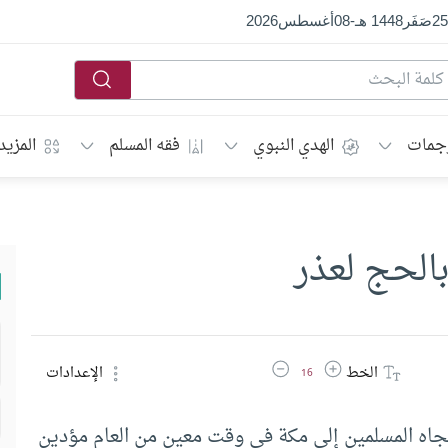
25
صَفَر
1448 هـ
-
08
أغسطس
2026
جمات
الهدي النبوي
فقه المسلم
المزيد
بالحج لعذر
زيادة حجم الخط
تقليل حجم الخط
الخط
الإعدادات
16
تجاه المسلمين إلى مكة في وقت معين من العام مؤدين