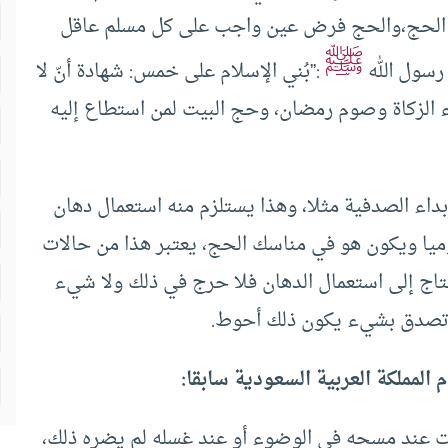
 الحج،والحج فرض عين واجب على كل مسلم عاقل
ﷺ
 رسول الله
:”بُني الإسلام على خمس: شهادة أنّ لا
إيتاء الزكاة وصوم رمضان، وحج البيت لمن استطاع إليه
ء الصدفية مثلا، وهذا يستلزم منه استعمال دهان
يا ويكون هو في مناسك الحج، يعتبر هذا من حالات
يحتاج إلى استعمال الدهان فلا حرج في ذلك ولا شيء
لو تصدق بشيء يكون ذلك أحوط.
 المملكة العربية السعودية سابقا:
ات عند مسحه في الوضوء أو عند غسله لم يضره ذلك،