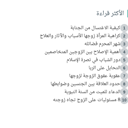
الأكثر قراءة
كيفية الاغتسال من الجنابة
1
كراهية المرأة زوجها الأسباب والآثار والعلاج
2
شهر المحرم فضائله
3
أهمية الإصلاح بين الزوجين المتخاصمين
4
دور الشباب في نصرة الإسلام
5
التحايل على الربا
6
عقوبة عقوق الزوجة لزوجها
7
حدود العلاقة بين الجنسين وضوابطها
8
الدعاء للميت من السنة النبوية
9
8 مسئوليات على الزوج تجاه زوجته
10