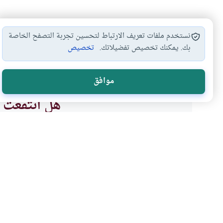
نستخدم ملفات تعريف الارتباط لتحسين تجربة التصفح الخاصة
بك. يمكنك تخصيص تفضيلاتك.
تخصيص
مناسك الحج
تساقط الشعر
محظورات الحج
أحكام ا
#
#
#
#
موافق
هل انتفعت ب
نعم
موضوعات ذات صلة
العبادات
الحج والعمرة والمناسك