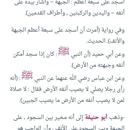
أسجد على سبعة أعظم : الجبهة – وأشار بيده على
أنفه – واليدين والركبتين , وأطراف القدمين).
وفي رواية (أمرت أن أسجد على سبعة أعظم الجبهة
والأنف). الحديث.
ﷺ
وعن أبي حميد (أن النبي
: كان إذا سجد أمكن
أنفه وجبهته من الأرض).
ﷺ
وعن ابن عباس رضي الله عنهما عن النبي
: (أنه
رأى رجلا يصلي لا يصيب أنفه الأرض فقال : لا صلاة
لمن لا يصيب أنفه من الأرض ما يصيب الجبين).
-وذهب
أبو حنيفة
إلى أنه مخير بين السجود , على
الجبهة وبين السجود على الأنف , وأن الواجب هو