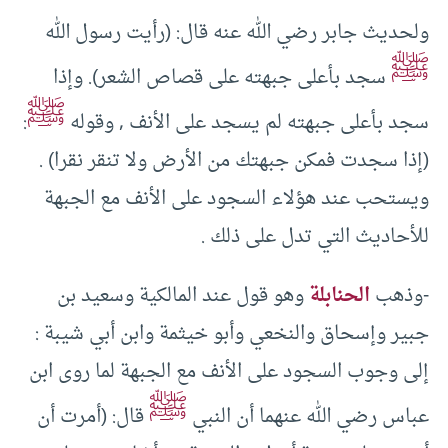
ولحديث جابر رضي الله عنه قال: (رأيت رسول الله
ﷺ
سجد بأعلى جبهته على قصاص الشعر). وإذا
ﷺ
سجد بأعلى جبهته لم يسجد على الأنف , وقوله
:
(إذا سجدت فمكن جبهتك من الأرض ولا تنقر نقرا) .
ويستحب عند هؤلاء السجود على الأنف مع الجبهة
للأحاديث التي تدل على ذلك .
-وذهب
الحنابلة
وهو قول عند المالكية وسعيد بن
جبير وإسحاق والنخعي وأبو خيثمة وابن أبي شيبة :
إلى وجوب السجود على الأنف مع الجبهة لما روى ابن
ﷺ
عباس رضي الله عنهما أن النبي
قال: (أمرت أن