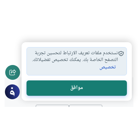
ترك السجود على…
كيفية السجود المسنونة
#
#
نستخدم ملفات تعريف الارتباط لتحسين تجربة
أحكام السجود
أذكار الركوع والسجود
التصفح الخاصة بك. يمكنك تخصيص تفضيلاتك.
#
#
تخصيص
هل انتفعت بهذا المحتوى؟
موافق
نعم
لا