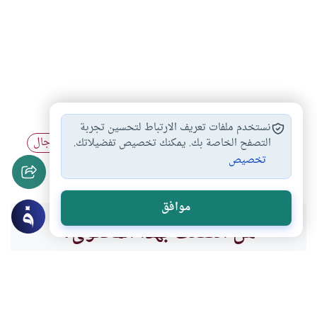
استعمال الخاتم المختلط…
لبس الخواتم للرجال
#
#
نستخدم ملفات تعريف الارتباط لتحسين تجربة
لبس السلسال للرجال
اللباس والزينة
لبس الذهب للرجال
التصفح الخاصة بك. يمكنك تخصيص تفضيلاتك.
#
#
#
تخصيص
لبس الفضة للرجال
#
موافق
هل انتفعت بهذا المحتوى؟
نعم
لا