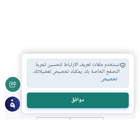
مناسك الحج
طواف الإفاضة
العشر من ذي…
#
#
#
نستخدم ملفات تعريف الارتباط لتحسين تجربة
محظورات الحج
أحكام العمرة والحج
التصفح الخاصة بك. يمكنك تخصيص تفضيلاتك.
#
#
تخصيص
هل انتفعت بهذا المحتوى؟
موافق
نعم
لا