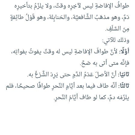
طوافُ الإفاضةِ ليس لآخِرِه وقتٌ، ولا يلزَمُ بتأخيرِه
دَمٌ، وهو مذهَبُ الشَّافعيَّة، والحَنابِلة، وهو قَوْلُ طائِفةٍ
مِنَ السَّلَفِ.
وذلك للآتي:
أوَّلًا:
لأنَّ طوافَ الإفاضةِ ليس له وقتٌ يفوتُ بفواتِه،
فإنَّه متى أتى به صَحَّ.
ثانيًا:
أنَّ الأصلَ عَدَمُ الدَّمِ حتى يَرِدَ الشَّرْعُ به.
ثالثًا:
أنَّه طاف فيما بعد أيَّامِ النَّحرِ طوافًا صحيحًا، فلم
يلزَمْه دمٌ، كما لو طاف أيَّامَ النَّحرِ.