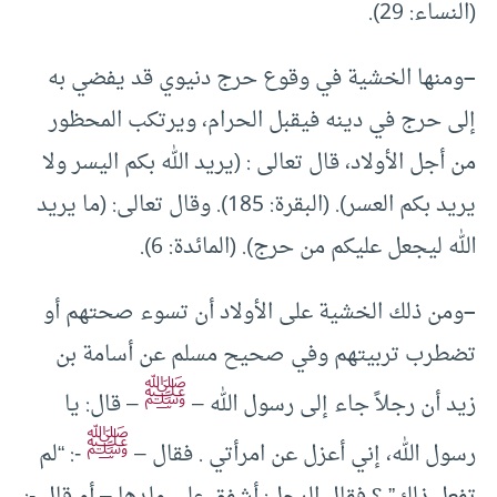
(النساء: 29).
–
ومنها الخشية في وقوع حرج دنيوي قد يفضي به
إلى حرج في دينه فيقبل الحرام، ويرتكب المحظور
من أجل الأولاد، قال تعالى : (يريد الله بكم اليسر ولا
يريد بكم العسر). (البقرة: 185). وقال تعالى: (ما يريد
الله ليجعل عليكم من حرج). (المائدة: 6).
–
ومن ذلك الخشية على الأولاد أن تسوء صحتهم أو
تضطرب تربيتهم وفي صحيح مسلم عن أسامة بن
ﷺ
زيد أن رجلاً جاء إلى رسول الله –
– قال: يا
ﷺ
رسول الله، إني أعزل عن امرأتي . فقال –
-: “لم