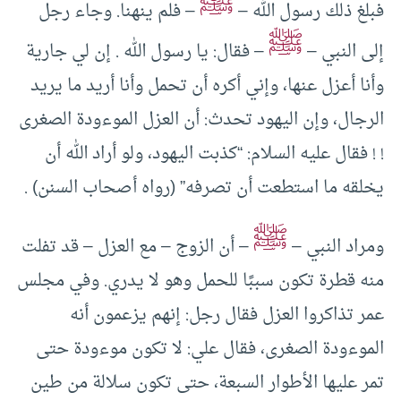
ﷺ
فبلغ ذلك رسول الله –
– فلم ينهنا. وجاء رجل
ﷺ
إلى النبي –
– فقال: يا رسول الله . إن لي جارية
وأنا أعزل عنها، وإني أكره أن تحمل وأنا أريد ما يريد
الرجال، وإن اليهود تحدث: أن العزل الموءودة الصغرى
! ! فقال عليه السلام: “كذبت اليهود، ولو أراد الله أن
يخلقه ما استطعت أن تصرفه” (رواه أصحاب السنن) .
ﷺ
ومراد النبي –
– أن الزوج – مع العزل – قد تفلت
منه قطرة تكون سببًا للحمل وهو لا يدري. وفي مجلس
عمر تذاكروا العزل فقال رجل: إنهم يزعمون أنه
الموءودة الصغرى، فقال علي: لا تكون موءودة حتى
تمر عليها الأطوار السبعة، حتى تكون سلالة من طين