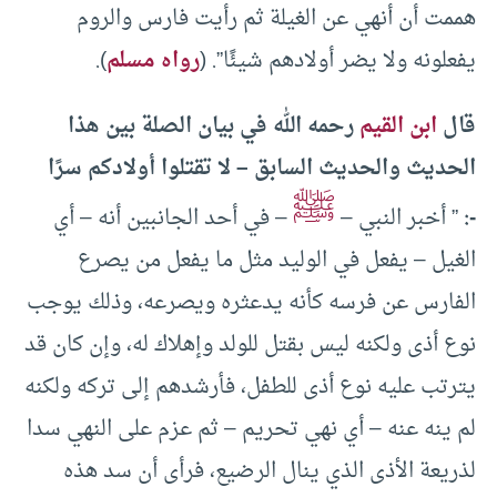
هممت أن أنهي عن الغيلة ثم رأيت فارس والروم
يفعلونه ولا يضر أولادهم شيئًا”. (
رواه مسلم
).
قال
ابن القيم
رحمه الله في بيان الصلة بين هذا
الحديث والحديث السابق – لا تقتلوا أولادكم سرًا
ﷺ
-:
” أخبر النبي –
– في أحد الجانبين أنه – أي
الغيل – يفعل في الوليد مثل ما يفعل من يصرع
الفارس عن فرسه كأنه يدعثره ويصرعه، وذلك يوجب
نوع أذى ولكنه ليس بقتل للولد وإهلاك له، وإن كان قد
يترتب عليه نوع أذى للطفل، فأرشدهم إلى تركه ولكنه
لم ينه عنه – أي نهي تحريم – ثم عزم على النهي سدا
لذريعة الأذى الذي ينال الرضيع، فرأى أن سد هذه