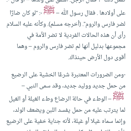
تفعل ذلك” ؟ فقال الرجل: أشفق على ولدها – أو قال -:
ﷺ
على أولادها . فقال رسول الله –
-: “لو كان ضارًا
لضر فارس والروم”. (أخرجه مسلم). وكأنه عليه السلام
رأى أن هذه الحالات الفردية لا تضر الأمة في
مجموعها بدليل أنها لم تضر فارس والروم – وهما
أقوى دول الأرض حينذاك.
-ومن الضرورات المعتبرة شرعًا الخشية على الرضيع
من حمل جديد ووليد جديد، وقد سمى النبي –
ﷺ
– الوطء في حالة الرضاع وطء الغيلة أو الغيل
لما يترتب عليه من حمل يفسد اللبن ويضعف الولد،
وإنما سماه غيلا أو غيلة، لأنه جناية خفية على الرضيع