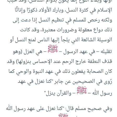
أولها وبقاء النوع إنما يكون بدوام التناسل، وقد حبب
الإسلام في كثرة النسل، وبارك الأولاد ذكورًا وإناثًا
ولكنه رخص للمسلم في تنظيم النسل إذا دعت إلى
ذلك دواع معقولة وضرورات معتبرة، وقد كانت
الوسيلة الشائعة التي يلجأ إليها الناس لمنع النسل أو
ﷺ
تقليله – في عهد الرسول –
– هي العزل (وهو
قذف النطفة خارج الرحم عند الإحساس بنزولها) وقد
كان الصحابة يفعلون ذلك في عهد النبوة والوحي كما
رُوى في الصحيحين عن جابر “كنا نعزل في عهد
ﷺ
رسول الله –
– والقرآن ينزل”
وفي صحيح مسلم قال: “كنا نعزل على عهد رسول الله