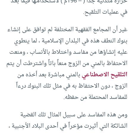
حرارة متدنية جداً ( – 196ْم ) لاستخدامـها فيما بعـد
في عمليات التلقيح.
غير أن المجامع الفقهية المختلفة لم توافق على إنشاء
بنوك النطف هذه في البلدان الإسلامية ، لما ينطوي
عليه إنشاؤها من مفاسد واختلاط بالأنساب ، ومنعت
الاحتفاظ بالمني من الزوج منعاً باتاً واشترطت أن يتم
التلقيح الاصطناعي
بالمني مباشرة بعد أخذه من
الزوج ، دون الاحتفاظ به في مثل تلك البنوك درءاً
للمفاسد المحتملة من حفظه.
ومن هذه المفاسد على سبيل المثال تلك القضية
الشائكة التي أثيرت مؤخراً في أحدى البلاد الأجنبية ،