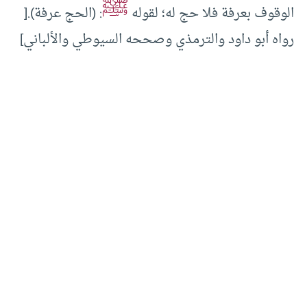
ﷺ
الوقوف بعرفة فلا حج له؛ لقوله
: (الحج عرفة).[
رواه أبو داود والترمذي وصححه السيوطي والألباني]