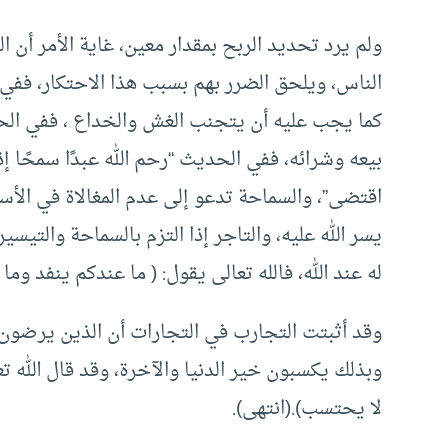
ولم يرد تحديد الربح بمقدار معين، غاية الأمر أن ا
الناس، ويلحق الضرر بهم بسبب هذا الاحتكار، ففي
كما يجب عليه أن يتجنب الغش والخداع ، ففي الحد
بيعه وشرائه، ففي الحديث “رحم الله عبدًا سمحًا إذ
اقتضى”، والسماحة تدعو إلى عدم المغالاة في الأسعا
يسر الله عليه، والتاجر إذا التزم بالسماحة والتيسي
له عند الله، فالله تعالى يقول: ( ما عندكم ينفد وما ع
وقد أثبتت التجارب في التجارات أن الذين يرضون با
وبذلك يكسبون خير الدنيا والآخرة، وقد قال الله ت
لا يحتسب).(انتهى).