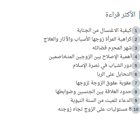
الأكثر قراءة
كيفية الاغتسال من الجنابة
1
كراهية المرأة زوجها الأسباب والآثار والعلاج
2
شهر المحرم فضائله
3
أهمية الإصلاح بين الزوجين المتخاصمين
4
دور الشباب في نصرة الإسلام
5
التحايل على الربا
6
عقوبة عقوق الزوجة لزوجها
7
حدود العلاقة بين الجنسين وضوابطها
8
الدعاء للميت من السنة النبوية
9
8 مسئوليات على الزوج تجاه زوجته
10