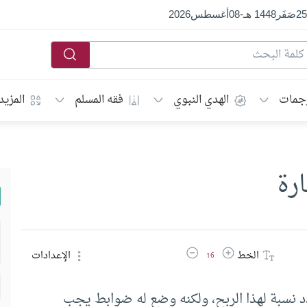
25
صَفَر
1448 هـ
-
08
أغسطس
2026
جمات
الهدي النبوي
فقه المسلم
المزيد
رة
زيادة حجم الخط
تقليل حجم الخط
الخط
الإعدادات
16
دد نسبة لهذا الربح، ولكنه وضع له ضوابط يجب