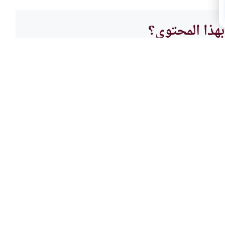
هذا المحتوى؟
لا
فقه ا
ام ومعنى الضرورة
استدا
بح غنيًا من خلال أخذ قرض ربوي
ما حكم
 ماديا، ويقنع نفسه أنه سيساعد
بدون ع
 في برج عاجي لا يأبه بالآخرين؟
شيء من