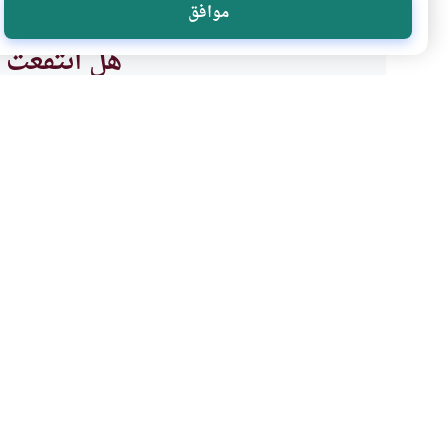
موافق
هل انتفعت ب
نعم
موضوعات ذات صلة
الربا
فقه المعاملات
طلب الغنى عن طريق الحر
قد يأتي شاب طموح ويريد أن يص
لعمل مشروع تجاري يدر عليه ربحا
الفقراء والمحتاجين، لا لكي يعيش
فهل يجوز له ذلك؟