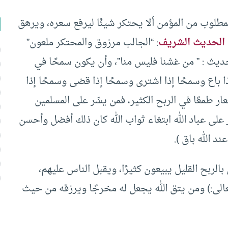
لمطلوب من المؤمن ألا يحتكر شيئًا ليرفع سعره، ويرهق
الحديث الشريف
: “الجالب مرزوق والمحتكر ملعون”
يث : ” من غشنا فليس منا”، وأن يكون سمحًا في
ا باع وسمحًا إذا اشترى وسمحًا إذا قضى وسمحًا إذا
ر طمعًا في الربح الكثير، فمن يسَّر على المسلمين
ر على عباد الله ابتغاء ثواب الله كان ذلك أفضل وأحسن
ند الله باق ).
لربح القليل يبيعون كثيرًا، ويقبل الناس عليهم،
عالى:) ومن يتق الله يجعل له مخرجًا ويرزقه من حيث