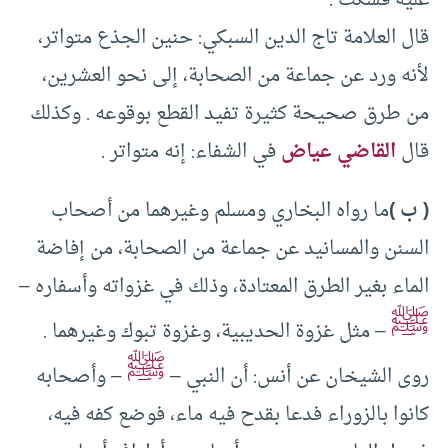
عليه فسكت .
قال العلامة تاج الدين السبكي: حنين الجذع متواتر،
لأنه ورد عن جماعة من الصحابة، إلى نحو العشرين،
من طرق صحيحة كثيرة تفيد القطع بوقوعه . وكذلك
قال
القاضي عياض
في الشفاء: إنه متواتر .
( ب )
ما رواه البخاري ومسلم وغيرهما من أصحاب
السنن والمسانيد عن جماعة من الصحابة، من إفاضة
الماء بغير الطرق المعتادة، وذلك في غزواته وأسفاره –
ﷺ
– مثل غزوة الحديبية، وغزوة تبوك وغيرهما .
ﷺ
روى الشيخان عن أنس: أن النبي –
– وأصحابه
كانوا بالزوراء فدعا بقدح فيه ماء، فوضع كفه فيه،