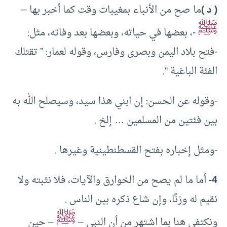
( د )
ما صح من الأنباء بمغيبات وقت كما أخبر بها –
ﷺ
-، بعضها في حياته، وبعضها بعد وفاته، مثل:
-فتح بلاد اليمن وبصرى وفارس، وقوله لعمار: ” تقتلك
الفئة الباغية “.
-وقوله عن الحسن: إن ابني هذا سيد، وسيصلح الله به
بين فئتين من المسلمين … إلخ .
-ومثل إخباره بفتح القسطنطينية وغيرها .
4-
أما ما لم يصح من الخوارق والآيات، فلا نثبته ولا
نقيم له وزنًا، وإن شاع ذكره بين الناس .
ﷺ
ونكتفي هنا بما اشتهر من أن النبي –
– حين