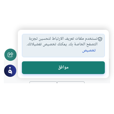
شبهات حول الرسول
مع الرسول صلى…
#
#
نستخدم ملفات تعريف الارتباط لتحسين تجربة
اعتقادات خاطئة في…
التصفح الخاصة بك. يمكنك تخصيص تفضيلاتك.
#
تخصيص
هل انتفعت بهذا المحتوى؟
موافق
نعم
لا