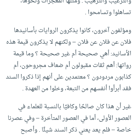
والترغيب والترهيب . ومثلها المعجزات ونحوها،
تساهلوا وتسامحوا .
ومؤلفون آخرون، كانوا يذكرون الروايات بأسانيدها
فلان عن فلان عن فلان – ولكنهم لا يذكرون قيمة هذه
الأسانيد: أهي صحيحة أم غير صحيحة ؟ وما قيمة
رواتها: أهم ثقات مقبولون أم ضعاف مجروحون، أم
كذابون مردودون ؟ معتمدين على أنهم إذا ذكروا السند
فقد أبرأوا أنفسهم من التبعة، وخلوا من العهدة .
غير أن هذا كان صالحًا وكافيًا بالنسبة للعلماء في
العصور الأولى، أما في العصور المتأخرة – وفي عصرنا
خاصة – فلم يعد يعني ذكر السند شيئًا . وأصبح