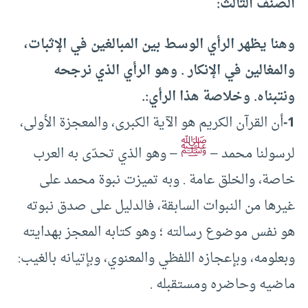
الصنف الثالث:
وهنا يظهر الرأي الوسط بين المبالغين في الإثبات،
والمغالين في الإنكار . وهو الرأي الذي نرجحه
ونتبناه. وخلاصة هذا الرأي:.
1-
أن القرآن الكريم هو الآية الكبرى، والمعجزة الأولى،
ﷺ
لرسولنا محمد –
– وهو الذي تحدّى به العرب
خاصة، والخلق عامة . وبه تميزت نبوة محمد على
غيرها من النبوات السابقة، فالدليل على صدق نبوته
هو نفس موضوع رسالته ؛ وهو كتابه المعجز بهدايته
وبعلومه، وبإعجازه اللفظي والمعنوي، وبإتيانه بالغيب:
ماضيه وحاضره ومستقبله .