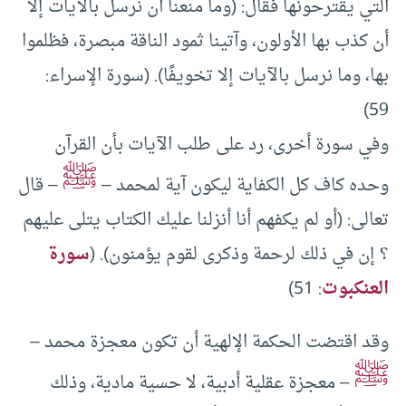
التي يقترحونها فقال: (وما منعنا أن نرسل بالآيات إلا
أن كذب بها الأولون، وآتينا ثمود الناقة مبصرة، فظلموا
بها، وما نرسل بالآيات إلا تخويفًا). (سورة الإسراء:
59)
وفي سورة أخرى، رد على طلب الآيات بأن القرآن
ﷺ
وحده كاف كل الكفاية ليكون آية لمحمد –
– قال
تعالى: (أو لم يكفهم أنا أنزلنا عليك الكتاب يتلى عليهم
؟ إن في ذلك لرحمة وذكرى لقوم يؤمنون). (
سورة
العنكبوت
: 51)
وقد اقتضت الحكمة الإلهية أن تكون معجزة محمد –
ﷺ
– معجزة عقلية أدبية، لا حسية مادية، وذلك