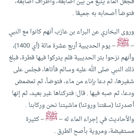
فجعل الماء ينبع من بين أصابعه، وأطراف أصابعه،
فتوضأ أصحابه به جميعًا .
وروى البخاري عن البراء بن عازب أنهم كانوا مع النبي
ﷺ
–
– يوم الحديبية أربع عشرة مائة (أي 1400)،
وأنهم نزحوا بئر الحديبية فلم يتركوا فيها قطرة، فبلغ
ذلك النبي صلى الله عليه وسالم فأتاها، فجلس على
شفيرها، ثم دعا بإناء من ماء، فتوضأ، ثم تمضمض
ودعا، ثم صبه فيها . قال: فتركناها غير بعيد، ثم إنها
أصدرتنا (سقتنا وروتنا) ماشيتنا نحن وركابنا .
ﷺ
والأحاديث في إجراء الماء له –
– كثيرة
مستفيضة، ومروية بأصح الطرق .