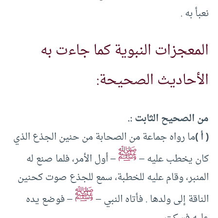
نعبأ به .
المعجزات النبوية كما جاءت به
الأحاديث الصحيحة:
من الصحيح الثابت :.
( أ )
ما رواه جماعة من الصحابة من حنين الجذع الذي
ﷺ
كان يخطب عليه –
– أول الأمر، فلما صنع له
المنبر، وقام عليه للخطبة، سمع للجذع صوت كحنين
ﷺ
الناقة إلى ولدها . فأتاه النبي –
– فوضع يده