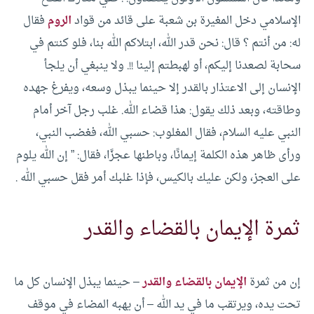
الإسلامي دخل المغيرة بن شعبة على قائد من قواد
الروم
فقال
له: من أنتم ؟ قال: نحن قدر الله، ابتلاكم الله بنا، فلو كنتم في
سحابة لصعدنا إليكم، أو لهبطتم إلينا !!. ولا ينبغي أن يلجأ
الإنسان إلى الاعتذار بالقدر إلا حينما يبذل وسعه، ويفرغ جهده
وطاقته، وبعد ذلك يقول: هذا قضاء الله.
غلب رجل آخر أمام
النبي عليه السلام، فقال المغلوب: حسبي الله، فغضب النبي،
ورأى ظاهر هذه الكلمة إيمانًا، وباطنها عجزًا، فقال: ” إن الله يلوم
على العجز، ولكن عليك بالكيس، فإذا غلبك أمر فقل حسبي الله .
ثمرة الإيمان بالقضاء والقدر
إن من ثمرة
الإيمان بالقضاء والقدر
– حينما يبذل الإنسان كل ما
تحت يده، ويرتقب ما في يد الله – أن يهبه المضاء في موقف