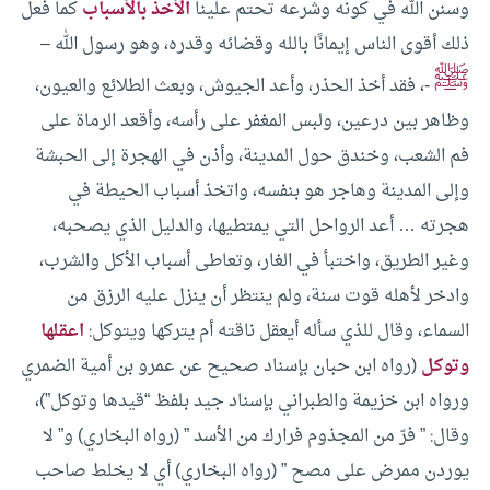
وسنن الله في كونه وشرعه تحتم علينا
الأخذ بالأسباب
كما فعل
ذلك أقوى الناس إيمانًا بالله وقضائه وقدره، وهو رسول الله –
ﷺ
-، فقد أخذ الحذر، وأعد الجيوش، وبعث الطلائع والعيون،
وظاهر بين درعين، ولبس المغفر على رأسه، وأقعد الرماة على
فم الشعب، وخندق حول المدينة، وأذن في الهجرة إلى الحبشة
وإلى المدينة وهاجر هو بنفسه، واتخذ أسباب الحيطة في
هجرته … أعد الرواحل التي يمتطيها، والدليل الذي يصحبه،
وغير الطريق، واختبأ في الغار، وتعاطى أسباب الأكل والشرب،
وادخر لأهله قوت سنة، ولم ينتظر أن ينزل عليه الرزق من
السماء، وقال للذي سأله أيعقل ناقته أم يتركها ويتوكل:
اعقلها
وتوكل
(رواه ابن حبان بإسناد صحيح عن عمرو بن أمية الضمري
ورواه ابن خزيمة والطبراني بإسناد جيد بلفظ “قيدها وتوكل”)،
وقال: ” فرّ من المجذوم فرارك من الأسد ” (رواه البخاري) و” لا
يوردن ممرض على مصح ” (رواه البخاري) أي لا يخلط صاحب