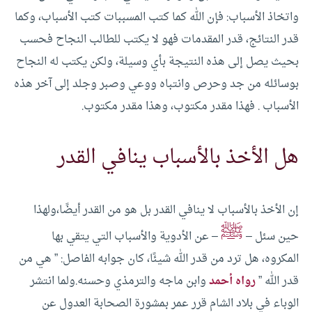
واتخاذ الأسباب: فإن الله كما كتب المسببات كتب الأسباب، وكما
قدر النتائج، قدر المقدمات فهو لا يكتب للطالب النجاح فحسب
بحيث يصل إلى هذه النتيجة بأي وسيلة، ولكن يكتب له النجاح
بوسائله من جد وحرص وانتباه ووعي وصبر وجلد إلى آخر هذه
الأسباب . فهذا مقدر مكتوب، وهذا مقدر مكتوب.
هل الأخذ بالأسباب ينافي القدر
إن الأخذ بالأسباب لا ينافي القدر بل هو من القدر أيضًا،ولهذا
ﷺ
حين سئل –
– عن الأدوية والأسباب التي يتقي بها
المكروه، هل ترد من قدر الله شيئًا، كان جوابه الفاصل: ” هي من
قدر الله ”
رواه أحمد
وابن ماجه والترمذي وحسنه.ولما انتشر
الوباء في بلاد الشام قرر عمر بمشورة الصحابة العدول عن