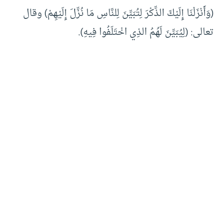
(وَأَنْزَلْنَا إِلَيْكَ الذِّكْرَ لِتُبَيِّنَ لِلنَّاسِ مَا نُزِّلَ إِلَيْهِمْ) وقال
تعالى: (لِيُبَيِّنَ لَهُمُ الذِي اخْتَلَفُوا فِيهِ).