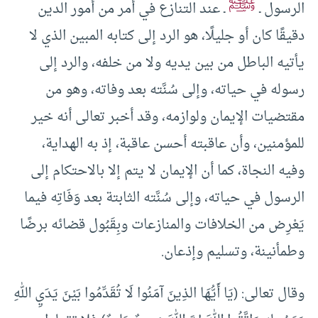
ﷺ
الرسول ـ
ـ عند التنازع في أمر من أمور الدين
دقيقًا كان أو جليلًا، هو الرد إلى كتابه المبين الذي لا
يأتيه الباطل من بين يديه ولا من خلفه، والرد إلى
رسوله في حياته، وإلى سُنَّته بعد وفاته، وهو من
مقتضيات الإيمان ولوازمه، وقد أخبر تعالى أنه خير
للمؤمنين، وأن عاقبته أحسن عاقبة، إذ به الهداية،
وفيه النجاة، كما أن الإيمان لا يتم إلا بالاحتكام إلى
الرسول في حياته، وإلى سُنَّته الثابتة بعد وَفَاتِه فيما
يَعْرِض من الخلافات والمنازعات وبِقَبُول قضائه برضًا
وطمأنينة، وتسليم وإذعان.
وقال تعالى: (يَا أَيُّهَا الذِينَ آمَنُوا لَا تُقَدِّمُوا بَيْنَ يَدَيِ اللهِ