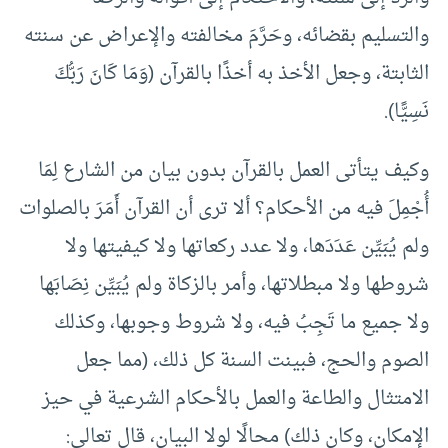
والتسليم بقضائه، وحَرَّمَ مخالفته والإعراض عن سنته
الثابتة، وجعل الأخذ به أخذًا بالقرآن (وَمَا كَانَ رَبُّكَ
نَسِيًّا).
وكيف يتأتى العمل بالقرآن بدون بيان من الشارع لِمَا
أُجْمِلَ فيه من الأحكام؟ ألا ترى أن القرآن أَمَرَ بالصلوات
ولم يُبَيِّن عَدَدَها، ولا عدد ركعاتها ولا كيفيتها ولا
شروطها ولا مبطلاتها، وأمر بالزكاة ولم يُبَيِّن نِصَابَها
ولا جميع ما تَجِبُ فيه، ولا شروط وجوبها، وكذلك
الصوم والحج، فبينت السنة كل ذلك، (مما جعل
الامتثال والطاعة والعمل بالأحكام الشرعية في حيز
الإمكان، وكان ذلك) محالًا لولا البيان، قال تعالى: