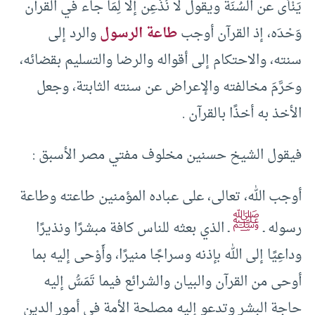
يَنْأَى عن السُنَة ويقول لا نُذْعِن إلا لِمَا جاء في القرآن
وَحْدَه، إذ القرآن أوجب
طاعة الرسول
والرد إلى
سنته، والاحتكام إلى أقواله والرضا والتسليم بقضائه،
وحَرَّمَ مخالفته والإعراض عن سنته الثابتة، وجعل
الأخذ به أخذًا بالقرآن .
فيقول الشيخ حسنين مخلوف مفتي مصر الأسبق :
أوجب الله، تعالى، على عباده المؤمنين طاعته وطاعة
ﷺ
رسوله ـ
ـ الذي بعثه للناس كافة مبشرًا ونذيرًا
وداعِيًا إلى الله بإذنه وسراجًا منيرًا، وأَوْحى إليه بما
أوحى من القرآن والبيان والشرائع فيما تَمَسُّ إليه
حاجة البشر وتدعو إليه مصلحة الأمة في أمور الدين