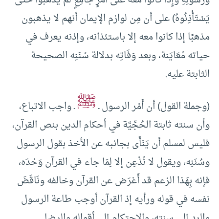
وَرَسُولِهِ وَإِذَا كَانُوا مَعَهُ عَلَى أَمْرٍ جَامِعٍ لَمْ يَذْهَبُوا حَتَّى
يَسْتَأْذِنُوهُ) على أن مِن لوازم الإيمان أنهم لا يذهبون
مذهبًا إذا كانوا معه إلا باستئذانه، وإذنه يعرف في
حياته مُعَايَنة، وبعد وَفَاتِه بدلالة سُنَنِه الصحيحة
الثابتة عليه.
ﷺ
(وجملة القول) أن أَمْر الرسول ـ
ـ واجب الاتباع،
وأن سنته ثابتة الحُجِّيَّة في أحكام الدين بنص القرآن،
فليس لمسلم أن يَنْأَى بجانبه عن الأخذ بقول الرسول
وسُنَنِه، ويقول لا نُذْعِن إلا لِمَا جاء في القرآن وَحْدَه،
فإنه بِهَذا الزعم قد أَعْرَض عن القرآن وخالفه ونَاقَضَ
نفسه في قوله ورأيه إذ القرآن أوجب طاعة الرسول
والرد إلى سنته، والاحتكام إلى أقواله والرضا