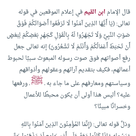
قال الإمام
ابن القيم
في إعلام الموقعين في قوله
تعالى: (يَا أَيُّهَا الذِينَ آمَنُوا لَا تَرْفَعُوا أَصْوَاتَكُمْ فَوْقَ
صَوْتِ النَّبِيِّ وَلَا تَجْهَرُوا لَهُ بِالْقَوْلِ كَجَهْرِ بَعْضِكُمْ لِبَعْضٍ
أَنْ تَحْبَطَ أَعْمَالُكُمْ وَأَنْتُمْ لَا تَشْعُرُونَ) إنه تعالى جعل
رفع أصواتهم فوق صوت رسوله المبعوث سببًا لحبوط
أعمالهم، فكيف بتقديم آرائهم وعقولهم وأذواقهم
ﷺ
وسياستهم ومعارفهم على ما جاء به ـ
ـ ورفعها
عليه؟ أليس هذا أولى أن يكون محبطًا للأعمال
وخسرانًا مبينًا؟
ودَلَّ قوله تعالى: (إِنَّمَا المُؤْمِنُونَ الذِينَ آمَنُوا بِاللهِ