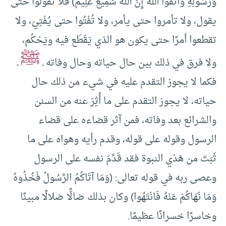
وَرَسُولِهِ وَاتَّقُوا اللهَ إِنَّ اللهَ سَمِيعٌ عَلِيمٌ) فلا تقولوا حتى
يقول، ولا تأمروا حتى يأمر، ولا تُفْتُوا حتى يُفْتِيَ، ولا
تقطعوا أمرًا حتى يكون هو الذي يَقْطَع فيه ويَحْكُم،
ﷺ
ولا فرق في ذلك بين حال حياته وحال وفاته ـ
ـ
فكما لا يجوز التقدم عليه في شيء من ذلك حال
حياته، لا يجوز التقدم على ما أُثِرَ عنه من السنن
والشرائع بعد وفاته، فمن آثر قضاءه على قضاء
الرسول وقوله على قوله، وقدم رأيه وهواه على ما
ثَبَتَ من هَدْي النبوة فقد قَدَّمَ نفسه على الرسول
وعصى ربه في قوله تعالى: (وَمَا آتَاكُمُ الرَّسُولُ فَخُذُوهُ
وَمَا نَهَاكُمْ عَنْهُ فَانْتَهُوا) وكان بذلك ضالًّا ضلالًا مبينًا
وخاسرًا خسرانًا عظيمًا.