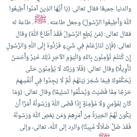
والدنيا جميعًا فقال تعالى: (يَا أَيُّهَا الذِينَ آمَنُوا أَطِيعُوا
ﷺ
اللهَ وَأَطِيعُوا الرَّسُولَ) وجعل طاعته ـ
ـ طاعة له
فقال تعالى: (مَنْ يُطِعِ الرَّسُولَ فَقَدْ أَطَاعَ اللهَ) وقال
تعالى: (فَإِنْ تَنَازَعْتُمْ فِي شَيْءٍ فَرُدُّوهُ إِلَى اللهِ وَالرَّسُولِ
إِنْ كُنْتُمْ تُؤْمِنُونَ بِاللهِ وَالْيَوْمِ الآخِرِ ذَلِكَ خَيْرٌ وَأَحْسَنُ
تَأْوِيلًا) وقال تعالى: (فَلَا وَرَبِّكَ لَا يُؤْمِنُونَ حَتَّى
يُحَكِّمُوكَ فِيمَا شَجَرَ بَيْنَهُمْ ثُمَّ لَا يَجِدُوا فِي أَنْفُسِهِمْ
حَرَجًا مِمَّا قَضَيْتَ وَيُسَلِّمُوا تَسْلِيمًا) وقال تعالى: (وَمَا
كَانَ لِمُؤْمِنٍ وَلَا مُؤْمِنَةٍ إِذَا قَضَى اللهُ وَرَسُولُهُ أَمْرًا أَنْ
يَكُونَ لَهُمُ الخِيَرَةُ مِنْ أَمْرِهِمْ وَمَنْ يَعْصِ اللهَ وَرَسُولَهُ
فَقَدْ ضَلَّ ضَلَالًا مُبِينًا) والرد إلى الله، تعالى، وإلى