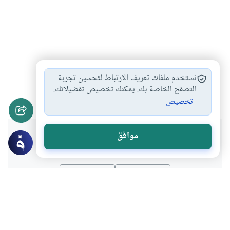
القرض بفائدة
أحكام القرض
القرض الربوي
#
#
#
نستخدم ملفات تعريف الارتباط لتحسين تجربة
النهي عن التعامل…
القرض بالربا
التصفح الخاصة بك. يمكنك تخصيص تفضيلاتك.
#
#
تخصيص
هل انتفعت بهذا المحتوى؟
موافق
نعم
لا