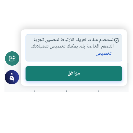
العمرة عن الغير
الطواف من غير…
ماء زمزم لما…
#
#
#
نستخدم ملفات تعريف الارتباط لتحسين تجربة
مناسك العمرة
أحكام العمرة
التصفح الخاصة بك. يمكنك تخصيص تفضيلاتك.
#
#
تخصيص
هل انتفعت بهذا المحتوى؟
موافق
نعم
لا
موضوعات ذات صلة