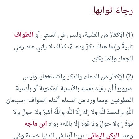
رجاءَ ثوابها:
(1) الإكثارُ من التلبية، وليس في السعي أو
الطواف
تلبيةٌ وإنما هناك ذكرٌ ودعاءٌ، كذلك لا يلبّي عند رمي
الجمار وإنما يكبّر.
(2) الإِكثار من الدعاء والذكر والاستغفار، وليس
ضرورياً أن يقيد نفسه بالأدعية المكتوبة أو بأدعية
المطوفين. ومما ورد من الدعاء أثناء الطواف: «سبحانَ
اللَّهِ والحمدُ للَّهِ ولا إله إلّا الله واللَّهُ أكبرُ ولا حولَ ولا
قوةَ إ ولا حولَ ولا قوةَ إلّا بالله» رواه
ابن ماجه
.
وعند
الركن اليماني
: «ربنا آتِنا في الدنيا حَسنة وفي