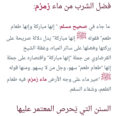
فضل الشرب من ماء
زمزم
:
ما جاء في
صحيح مسلم
: ” إنها مباركة وإنها طعام
ﷺ
طعم” فقوله
إنها مباركة” ‏يدل دلالة صريحة على
بركتها وفضلها على سائر المياه، وغفلة الشيخ
القرضاوي عن جملة ‏‏”إنها مباركة” واقتصاره على جملة
إنها “طعام طعم” سهو، وجل من لا يسهو. ومنها قوله
ﷺ
“خير ماء على وجه الأرض
ماء زمزم
: فيه طعام
الطعم، وشفاء ‏السقم.
السنن التي يَحرص المعتمر عليها