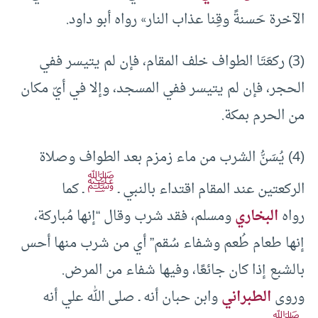
الآخرة حَسنةً وقِنا عذاب النار» رواه أبو داود.
(3) ركعَتَا الطواف خلف المقام، فإن لم يتيسر ففي
الحجر، فإن لم يتيسر ففي المسجد، وإلا في أيّ مكان
من الحرم بمكة.
(4) يُسَنُّ الشرب من ماء زمزم بعد الطواف وصلاة
ﷺ
الركعتين عند المقام اقتداء بالنبي ـ
ـ كما
رواه
البخاري
ومسلم، فقد شرب وقال “إنها مُباركة،
إنها طعام طُعم وشفاء سُقم” أي من شرب منها أحس
بالشبع إذا كان جائعًا، وفيها شفاء من المرض.
وروى
الطبراني
وابن حبان أنه ـ صلى الله علي أنه