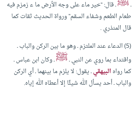
ﷺ
ـ
ـ قال: “خير ماء على وجه الأرض ما ء زمزم فيه
طعام الطعم وشفاء السقم” ورواة الحديث ثقات كما
قال المنذري .
(5) الدعاء عند الملتزم ـ وهو ما بين الركن والباب ـ
ﷺ
واقتداء بما روي عن النبي ـ
ـ وكان ابن عباس ـ
كما رواه
البيهقي
ـ يقول: لا يلزم ما بينهما ـ أي الركن
والباب ـ أحد يسأل الله شيئًا إلا أعطاه الله إياه.