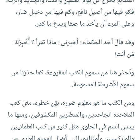
المطابع تُخرج كل يوم السمين والغث، والجديد والرَّثَّ،
فكم فيها من أصيل نافع، وكم فيها من دخيل ضار،
وعلى المرء أن يأخذ ما صفا ويدع ما كدر.
وقد قال أحد الحكماء : أخبرني : ماذا تقرأ ؟ أُخْبِرْكَ :
مَن أنت!
ونُحذر هنا من سموم الكتب المقروءة، كما حذرْنا من
سموم الأشرطة المسموعة.
ومن الكتب ما هو معلوم ضرره، بيِّن خطره، مثل كتب
الملاحدة الجاحدين، والمنصِّرين المكشوفين، ومنها ما
يدس السم في الحلوى مثل كثير من كتب العلمانيين
والماركسيين وأمثالهم، التي تُضلل المسلم العادي عن