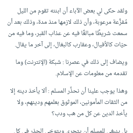
ولقد حكى لي بعض الآباء أن ابنته تقوم من الليل
مُفزَّعة مرعوبة، وأن ذلك لازمها منذ مدة، وذلك بعد أن
سمعت شريطًا مبالغًا فيه عن عذاب القبر، وما فيه من
حيّات كالأفيال، وعقارب كالبغال، إلى آخر ما يقال.
ويضاف إلى ذلك في عصرنا : شبكة (الإنترنت) وما
تقدمه من معلومات عن الإسلام.
وهذا يوجب علينا أن نحذِّر المسلم : ألا يأخذ دينه إلا
من الثقات المأمونين، الموثوق بعلمهم ودينهم، ولا
يأخذ الدين عن كل من هب ودب؟
بل ينبغي للمسلم أن يتحرى ويتوخى الحذر في كل