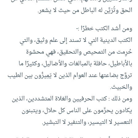
الحق وتُزيِّن له الباطل من حيث لا يشعر.
ومن أشد الكتب خطرًا :-
الكتب الدينية التي لا تسند إلى علم وثيق، والتي
حُرِمت من التمحيص والتحقيق، فهي محشوة
بالأباطيل، حافلة بالمبالغات والأضاليل، وكثيرًا ما
تروَّج بضاعتها عند العوام الذين لا يَمِيزُون بين الطيب
والخبيث.
ومن ذلك : كتب الحرفيين والغلاة المتشددين، الذين
يكادون يحرِّمون على الناس كل حلال، ويتبنون
التعسير لا التيسير، والتنفير لا التبشير.