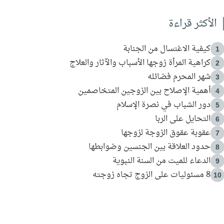
الأكثر قراءة
كيفية الاغتسال من الجنابة
1
كراهية المرأة زوجها الأسباب والآثار والعلاج
2
شهر المحرم فضائله
3
أهمية الإصلاح بين الزوجين المتخاصمين
4
دور الشباب في نصرة الإسلام
5
التحايل على الربا
6
عقوبة عقوق الزوجة لزوجها
7
حدود العلاقة بين الجنسين وضوابطها
8
الدعاء للميت من السنة النبوية
9
8 مسئوليات على الزوج تجاه زوجته
10