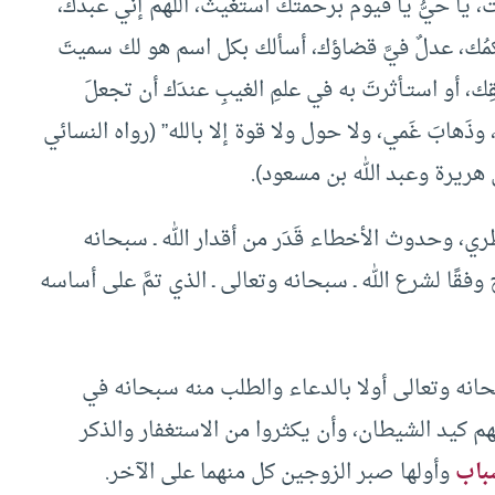
أنت، يا حيُّ يا قيوم برحمتك أستغيث، اللهم إني عبدك،
مُك، عدلٌ فيَّ قضاؤك، أسألك بكل اسم هو لك سميتَ
ِك، أو استـأثرتَ به في علمِ الغيبِ عندَك أن تجعلَ
 وذَهابَ غَمي، ولا حول ولا قوة إلا بالله” (رواه النسائي
ريرة وعبد الله بن مسعود).
، وحدوث الأخطاء قَدَر من أقدار الله ـ سبحانه
فقًا لشرع الله ـ سبحانه وتعالى ـ الذي تمَّ على أساسه
حانه وتعالى أولا بالدعاء والطلب منه سبحانه في
هم كيد الشيطان، وأن يكثروا من الاستغفار والذكر
سباب
وأولها صبر الزوجين كل منهما على الآخر.