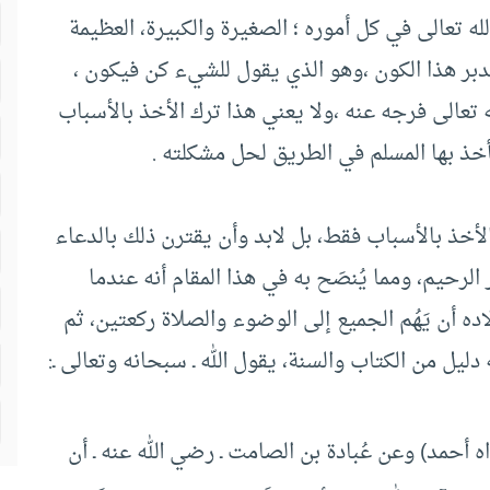
 تعالى في كل أموره ؛ الصغيرة والكبيرة، العظيمة
دبر هذا الكون ،وهو الذي يقول للشيء كن فيكون ،
 تعالى فرجه عنه ،ولا يعني هذا ترك الأخذ بالأسباب
يأخذ بها المسلم في الطريق لحل مشكلته .
أخذ بالأسباب فقط، بل لابد وأن يقترن ذلك بالدعاء
ر الرحيم، ومما يُنصَح به في هذا المقام أنه عندما
 أن يَهُم الجميع إلى الوضوء والصلاة ركعتين، ثم
ليل من الكتاب والسنة، يقول الله ـ سبحانه وتعالى ـ:
واه أحمد) وعن عُبادة بن الصامت ـ رضي الله عنه ـ أن