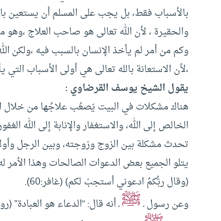
بالأسباب فقط، بل يجب على المسلم أن يستعين بالله
والحقيرة ، لأن الله تعالى هو صاحب العلاج ،وهو م
وكم من أمر لم يأخذ الإنسان بالسبب فيه ،ولكن الله
،لأن الاستعانة بالله تعالى هي أولى الأسباب التي 
يقول الشيخ يوسف القرضاوي :
هناك مشكلات في البيت يَصعُب علاجُها من خلال ال
الخالص إلى الله، والاستغفار والإنابة إلى الله الغفو
تحدث مشكلة بين الزوج وزوجته، وبين الرجل وأولاده
يتلو الجميع بعض الدعوات الصالحات وهذا الأمر له د
(وقال ربُّكمُ ادعوني أستجبْ لكم) (غافر:60).
ﷺ
وعن رسول ـ
ـ أنه قال: “الدعاء هو العبادة” (ر