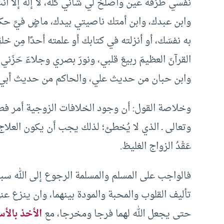
نفسي طَرْفَةَ عين وأصلحْ لي شأني كلَّه، لا إله إلا 
وابن عبدك، وابن أمتك ناصيتي بيدك، ماضٍ فيَّ حك
به نفسَك، أو أنزلته في كتابك أو علمته أحدًا مِن خلق
القرآنَ العظيمَ ربيعَ قلبي، ونورَ بصري وجلاءَ حَزَني،
وابن حبان من حديث علي، والحاكم من حديث أبي ه
وخلاصة القول: أن وجود الخلافات الزوجية أمر فطري
وتعالى ـ الذي لا يُخطئ؛ لذلك يجب أن يكون العلاج و
عَقْدُ الزواج الغليظ.
فالواجب على المسلم والمسلمة الرجوع إلى الله سب
تأليف القلوب والمحبة والمودة بينهما، وان ينزع عن
حتى يجعل الله لهما فرجا ومخرجا، مع
الأخذ بالأ