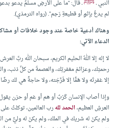
ﷺ
النبي ـ
ـ قال: “ما على الأرضِ مسلمٌ يدعو بدعوةٍ إل
لم يدعُ بإثمٍ أو قطيعةِ رَحِم”. (رواه الترمذي).
وهناك أدعية خاصة عند وجود خلافات أو مشاكل 
الدعاء الآتي:
لا إله إلا اللهُ الحليم الكريم، سبحان الله ربِّ الع
رحمتِك، وعزائمَ مغفرتِك، والعصمةَ من كلِّ ذنب، والغنيم
إلا غفرتَه ولا هَمًّا إلا فَرَّجْته، ولا حاجةً هي لك ر
وإذا أصاب الإنسان كَرْبٌ أو هم أو غم أو حزن يقول: “ل
العرشِ العظيم،
الحمد لله
رب العالمين، توكلتُ على ا
ولم يكنْ له شريك في الملك، ولم يكنْ له وليٌّ من الذٌّل