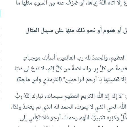
ا آتاه اللهُ إياها، أو صَرَفَ عنه مِن السوءِ مثلَها ما
أو هموم أو نحو ذلك منها على سبيل المثال
رش العظيم، والحمدُ لله رب العالمين، أسألك موجباتِ
ةَ من كلِّ بِر، والسلامةَ من كلِّ إثم، لا تدعْ لي ذنبًا
ضًا إلا قضيتها يا أرحمَ الراحمين” (الترمذي وابن ماجة).
ا إله إلا الله الكريم العظيم سبحانه، تبارك اللهُ ربُّ
لله الحي الذي لا يموت، الحمد لله الذي لم يتخذْ ولدًا،
ِّ وكبِّره تكبيرًا، اللهم رحمتك أرجو فلا تَكِلْني إلى