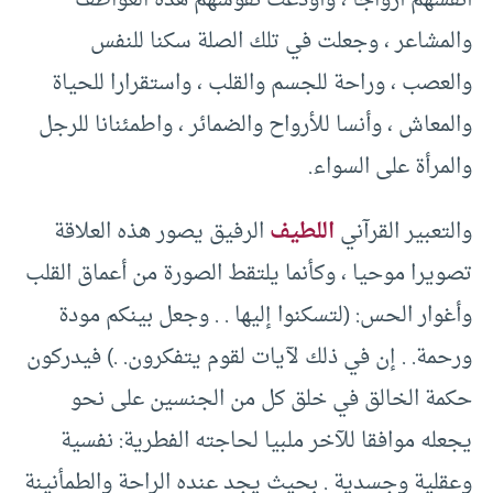
أنفسهم أزواجا ، وأودعت نفوسهم هذه العواطف
والمشاعر ، وجعلت في تلك الصلة سكنا للنفس
والعصب ، وراحة للجسم والقلب ، واستقرارا للحياة
والمعاش ، وأنسا للأرواح والضمائر ، واطمئنانا للرجل
والمرأة على السواء.
والتعبير القرآني
اللطيف
الرفيق يصور هذه العلاقة
تصويرا موحيا ، وكأنما يلتقط الصورة من أعماق القلب
وأغوار الحس: (لتسكنوا إليها . . وجعل بينكم مودة
ورحمة. . إن في ذلك لآيات لقوم يتفكرون. .) فيدركون
حكمة الخالق في خلق كل من الجنسين على نحو
يجعله موافقا للآخر ملبيا لحاجته الفطرية: نفسية
وعقلية وجسدية . بحيث يجد عنده الراحة والطمأنينة