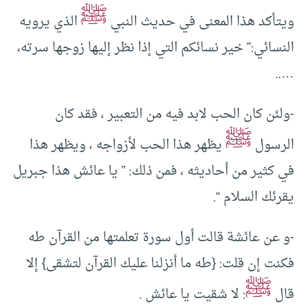
ﷺ
ويتأكد هذا المعنى في حديث النبي
الذي يرويه
النسائي:” خير نسائكم التي إذا نظر إليها زوجها سرته،
…..
-ولئن كان الحب لابد فيه من التعبير ، فقد كان
ﷺ
الرسول
يظهر هذا الحب لأزواجه ، ويظهر هذا
في كثير من أحاديثه ، فمن ذلك: ” يا عائش هذا جبريل
يقرئك السلام “.
-و عن عائشة قالت أول سورة تعلمتها من القرآن طه
فكنت إن قلت: {طه ما أنزلنا عليك القرآن لتشقى} إلا
ﷺ
قال
: لا شقيت يا عائش .