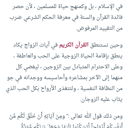
في الإسلام ، بل وكمنهج حياة للمسلمين ، لأن حصر
فائدة القرآن والسنة في معرفة الحكم الشرعي ضرب
من التقييد المرفوض.
وحين نستنطق
القرآن الكريم
في آيات الزواج يكاد
ينطق بإقامة الحياة الزوجية على الحب والعاطفة ،
وعلى الاحترام المتبادل بين الزوجين ، ليفضي كل
منهما إلى الآخر بمشاعره وأحاسيسه ووجدانه في جو
من النظافة النفسية ، ولتتغذى الأرواح بكل الحب الذي
يثاب عليه الزوجان.
ومن ذلك قول الله تعالى :” ومِنْ آيَاتِهِ أَنْ خَلَقَ لَكُم مِّنْ
أَنفُسِكُمْ أَزْوَاجاً لِّتَسْكُنُوا إِلَيْهَا وَجَعَلَ بَيْنَكُم مَّوَدَّةً