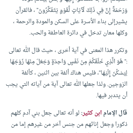
وَرَحْمَةً إِنَّ فِي ذَلِكَ لَآيَاتٍ لِّقَوْمٍ يَتَفَكَّرُونَ” ، فالقرآن
يشيرإلى بناء الأسرة على السكن والمودة والرحمة ،
وكلها معان تدخل في دائرة العاطفة والحب.
وتكرر هذا المعنى في آية أخرى ، حيث قال الله تعالى
:” هُوَ الَّذِي خَلَقَكُمْ مِنْ نَفْسٍ وَاحِدَةٍ وَجَعَلَ مِنْهَا زَوْجَهَا
لِيَسْكُنَ إِلَيْهَا”، فليس هناك ألفة بين اثنين ، كألفة
الزوجين. ولذا جعلها الله تعالى آية من آياته التي يجب
أن يتدبر فيها.
قال الإمام
ابن كثير
:
لو أنه تعالى جعل بني آدم كلهم
ذكورا وجعل إناثهم من جنس آخر من غيرهم إما من