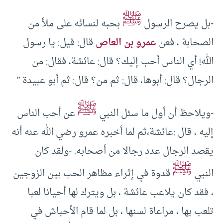
ﷺ
-بل يصرح الرسول
بحبه لنسائه على ملأ من
الصحابة ، فعن
عمرو بن العاص
قال: قيل: يا رسول
الله! أي الناس أحب إليك؟ قال: عائشة، فقال: من
الرجال؟ قال: أبوها، قال: ثم من؟ قال: ثم أبو عبيدة ”
ﷺ
-ويلاحظ أن أول ما سئل النبي
عن أحب الناس
إليه ، قال :عائشة،ثم لما أخبره عمرو رضي الله عنه أنه
يقصد الرجال عدد رجالا من أصحابه. -ولقد كان
ﷺ
النبي
قدوة في إثراء مظاهر الحب بين الزوجين
، فقد كان يلاعب عائشة ، بل ويترك لها أحيانا لعبا
تلعب بها ، مراعاة لسنها ، بل لما قام الأحباش في