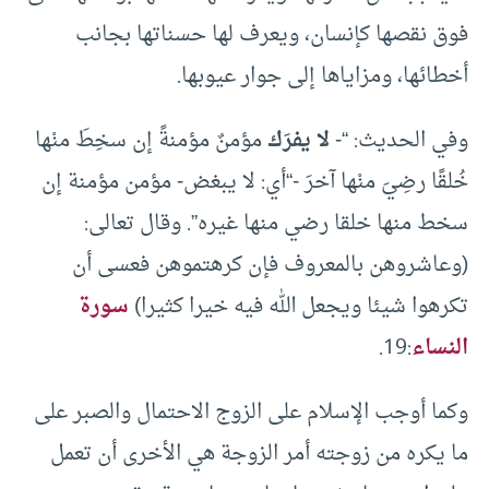
فوق نقصها كإنسان، ويعرف لها حسناتها بجانب
أخطائها، ومزاياها إلى جوار عيوبها.
وفي الحديث: “-
لا يفرَك
مؤمنٌ مؤمنةً إن سخِطَ منْها
خُلقًا رضِيَ منْها آخرَ -“أي: لا يبغض- مؤمن مؤمنة إن
سخط منها خلقا رضي منها غيره”. وقال تعالى:
(وعاشروهن بالمعروف فإن كرهتموهن فعسى أن
تكرهوا شيئا ويجعل الله فيه خيرا كثيرا)
سورة
النساء
:19.
وكما أوجب الإسلام على الزوج الاحتمال والصبر على
ما يكره من زوجته أمر الزوجة هي الأخرى أن تعمل