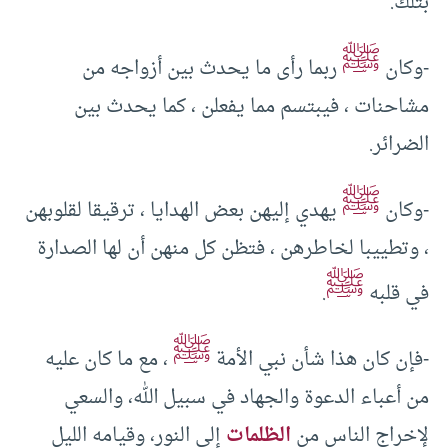
بتلك.
ﷺ
-وكان
ربما رأى ما يحدث بين أزواجه من
مشاحنات ، فيبتسم مما يفعلن ، كما يحدث بين
الضرائر.
ﷺ
-وكان
يهدي إليهن بعض الهدايا ، ترقيقا لقلوبهن
، وتطييبا لخاطرهن ، فتظن كل منهن أن لها الصدارة
ﷺ
في قلبه
.
ﷺ
-فإن كان هذا شأن نبي الأمة
، مع ما كان عليه
من أعباء الدعوة والجهاد في سبيل الله، والسعي
لإخراج الناس من
الظلمات
إلى النور، وقيامه الليل