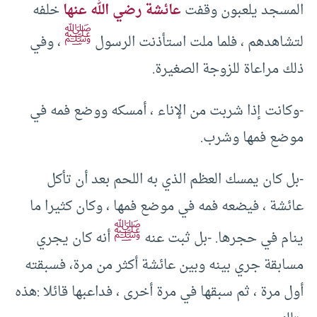
المسجد يلعبون وقفت
عائشة رضي الله عنها
خلفه
ﷺ
لتشاهدهم ، فلما ملت استأذنت الرسول
، وفي
ذلك مراعاة للزوجة الصغيرة.
-وكانت إذا شربت من الإناء ، أمسكه ووضع فمه في
موضع فمها وشرب.
-بل كان يمسك العظم الذي به اللحم بعد أن تأكل
عائشة ، فيضعه فمه في موضع فمها ، وكان كثيرا ما
ﷺ
ينام في حجرها. -بل ثبت عنه
أنه كان يجري
مسابقة جري بينه وبين عائشة أكثر من مرة، فسبقته
أول مرة ، ثم سبقها في مرة أخرى ، فداعبها قائلا :هذه