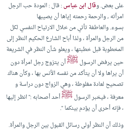
على بعض. و
قال ابن عباس
: قال : المودة حب الرجل
امرأته , والرحمة رحمته إياها أن يصيبها
بسوء. والعاطفة تأتي من خلال الارتياح النفسي لكل
من الرجل والمرأة ، ولذا أباح الشارع الحكيم النظر إلى
المخطوبة قبل خطبتها ، ويعلو شأن النظر في الشريعة
ﷺ
حين يرفض الرسول
أن يتزوج رجل امرأة دون
أن يراها ولا أن يتأكد من نفسه الأنس بها ، وكأن هناك
تصحيح لعادة مغلوطة ، وهي الزواج دون دراسة و
ﷺ
معرفة ، فيخبر الرسول
أحد أصحابه :” انظر إليها
، فإنه أحرى أن يؤدم بينكما “.
وذلك أن النظر أولى رسائل القبول بين الرجل والمرأة.