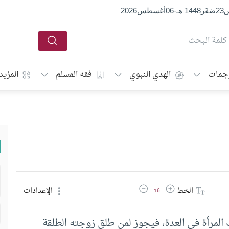
س
23
صَفَر
1448 هـ
-
06
أغسطس
2026
جمات
الهدي النبوي
فقه المسلم
المزيد
زيادة حجم الخط
تقليل حجم الخط
الخط
الإعدادات
16
ت المرأة في العدة، فيجوز لمن طلق زوجته الطلقة