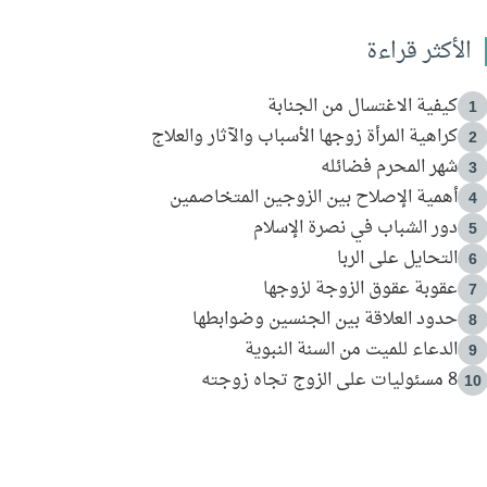
الأكثر قراءة
كيفية الاغتسال من الجنابة
1
كراهية المرأة زوجها الأسباب والآثار والعلاج
2
شهر المحرم فضائله
3
أهمية الإصلاح بين الزوجين المتخاصمين
4
دور الشباب في نصرة الإسلام
5
التحايل على الربا
6
عقوبة عقوق الزوجة لزوجها
7
حدود العلاقة بين الجنسين وضوابطها
8
الدعاء للميت من السنة النبوية
9
8 مسئوليات على الزوج تجاه زوجته
10