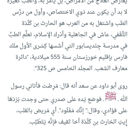
يُعارض العلاج من الأمراض، بل يأمر به، والطبُّ كغيره
لا بد أن يكون عند ذوي الاختصاص، وأول من درَّس
الطب واشتغل به من العرب هو الحارث بن كَلَدَة
الثَّقَفي، عاش في الجاهلية وأدْرك الإسلام، تعلَّم الطبَّ
في مدرسة جِنْديسابور التي أسَّسها كِسْرى الأول ملك
فارس بإقليم خورزستان سنة 555 ميلادية، “دائرة
معارف الشعب. المجلد الخامس ص 325″.
روى أبو داود عن سعد أنه قال: مَرِضْت فأتاني رسول
ﷺ
الله ـ
ـ فوضع يَده على صدري حتى وجدت بَرْدَهَا
على فؤادي، وقال:” إنَّك مَفْئُود”. أي مَريض بالقلب،
إِيتِ الحَارث بن كَلَدَة أخا ثقيف فإنَّه يَتَطَبَّب.