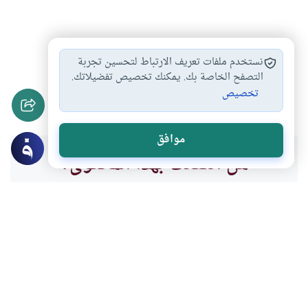
كشف العورة من…
التداوي بين الأخذ…
#
#
نستخدم ملفات تعريف الارتباط لتحسين تجربة
التوكل على الله…
التداوي والأخذ بالأسباب
التصفح الخاصة بك. يمكنك تخصيص تفضيلاتك.
#
#
تخصيص
هل التداوي يخالف…
#
موافق
هل انتفعت بهذا المحتوى؟
نعم
لا
موضوعات ذات صلة