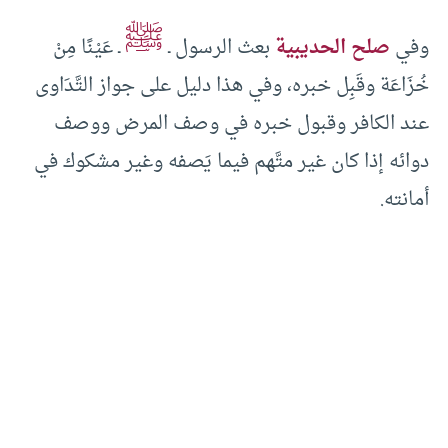
ﷺ
وفي
صلح الحديبية
بعث الرسول ـ
ـ عَيْنًا مِنْ
خُزَاعَة وقَبِل خبره، وفي هذا دليل على جواز التَّدَاوى
عند الكافر وقبول خبره في وصف المرض ووصف
دوائه إذا كان غير متَّهم فيما يَصفه وغير مشكوك في
أمانته.