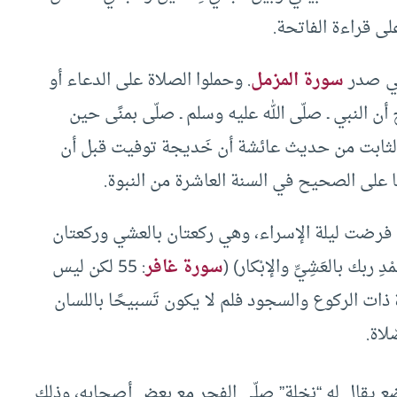
على قراءة الفاتحة.
 في صدر
سورة المزمل
. وحملوا الصلاة على الدعاء أو
النبي ـ صلّى الله عليه وسلم ـ صلّى بمنًى حين
لثابت من حديث عائشة أن خَديجة توفيت قبل أن
 على الصحيح في السنة العاشرة من النبوة.
فرضت ليلة الإسراء، وهي ركعتان بالعشي وركعتان
 ربك بالعَشِيِّ والإبْكار) (
سورة غافر
: 55 لكن ليس
 ذات الركوع والسجود فلم لا يكون تَسبيحًا باللسان
لاة.
ِع يقال له “نخلة” صلّى الفجر مع بعض أصحابه، وذلك