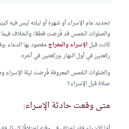
تحديد عام الإسراء أو شهره أو ليلته ليس فيه كبير 
والصلوات الخمس قد فُرضت قطعًا، والخلاف فيما ور
كانت قبل
الإسراء والمعراج
مقصود بها الدعاء ،وقي
ركعتين في أول النهار ،وركعتين في آخره.
والصّلوات الخَمس المعروفة فُرِضت ليلة الإسراء وه
صلاة قبل الإسراء؟
متى وقعت حادثة الإسراء:
أمّا الإسْراء فقد اختلف في وقته اختلافًا كبيرًا، ف