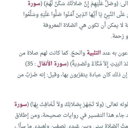
لِّ عَلَيْهِمْ إِنَّ صَلاتَكَ سَكَنٌ لَهُمْ) (
سورة
َلَى النَّبِيِّ يَا أيُّها الذِينَ آَمَنُوا صَلُّوا عَلَيْهِ وسَلِّمُوا
فالصّلاة في هذه الآية لا يمكن أن تكون هي الصّلاة المعروفة
 رَحمة.
عون به عند
التلبية
والحجّ. كما كانت لهم صلاة من
بَيْتِ إِلاّ مُكَاءً وتَصْدِيةً) (
سورة الأنفال
: 35)
: إن ذلك كان عبادة يتقرّبون بها، وقيل: إنه ضَرْبٌ من
: (ولا تَجْهَرْ بِصَلاتِكَ ولاَ تُخَافِتْ بِهَا) (
سورة
ءة، وقد جاء هذا التفسير في روايات صحيحة، ومن إطلاق
 الصّلاة بيني وبين عَبدي نِصفين ولعبدي ما سأل،