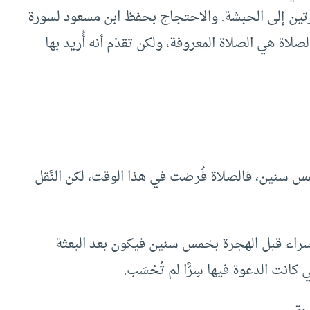
 هجرتين إلى الحبشة. والاحتجاج بحفظ ابن مسعود لسورة
الصلاة هي الصلاة المعروفة، ولكن تقدّم أنه أُريد بها
مس سنين، فالصلاة فُرضت في هذا الوقت، لكن النَّقل
سراء قبل الهجرة بخمس سنين فيكون بعد البعثة
انت الدعوة فيها سِرًّا لم تُحْسَب.