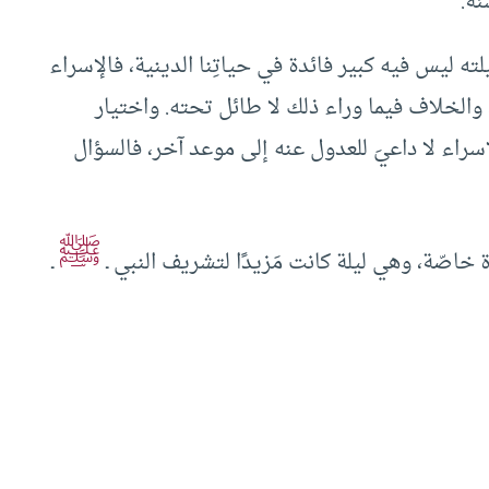
نة.
ته ليس فيه كبير فائدة في حياتِنا الدينية، فالإسراء
الخلاف فيما وراء ذلك لا طائل تحته. واختيار
راء لا داعيَ للعدول عنه إلى موعد آخر، فالسؤال
ﷺ
 خاصّة، وهي ليلة كانت مَزيدًا لتشريف النبي ـ
ـ