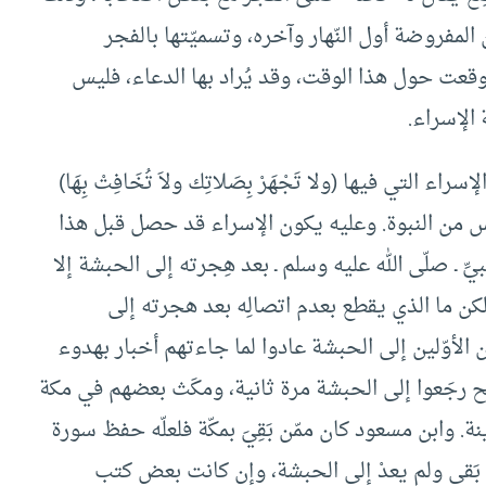
 المفروضة أول النّهار وآخره، وتسميّتها بالفجر
 وقعت حول هذا الوقت، وقد يُراد بها الدعاء، فليس
الإسراء.
التي فيها (ولا تَجْهَرْ بِصَلاتِك ولاَ تُخَافِتْ بِهَا)
 من النبوة. وعليه يكون الإسراء قد حصل قبل هذا
ِّ ـ صلّى الله عليه وسلم ـ بعد هِجرته إلى الحبشة إلا
كن ما الذي يقطع بعدم اتصالِه بعد هجرته إلى
الأوّلين إلى الحبشة عادوا لما جاءتهم أخبار بهدوء
يح رجَعوا إلى الحبشة مرة ثانية، ومكَث بعضهم في مكة
. وابن مسعود كان ممّن بَقِيَ بمكّة فلعلّه حفظ سورة
 بَقي ولم يعدْ إلى الحبشة، وإن كانت بعض كتب