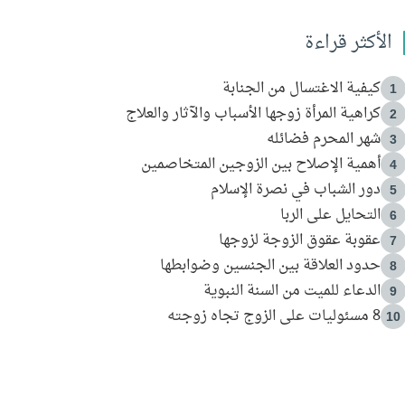
الأكثر قراءة
كيفية الاغتسال من الجنابة
1
كراهية المرأة زوجها الأسباب والآثار والعلاج
2
شهر المحرم فضائله
3
أهمية الإصلاح بين الزوجين المتخاصمين
4
دور الشباب في نصرة الإسلام
5
التحايل على الربا
6
عقوبة عقوق الزوجة لزوجها
7
حدود العلاقة بين الجنسين وضوابطها
8
الدعاء للميت من السنة النبوية
9
8 مسئوليات على الزوج تجاه زوجته
10