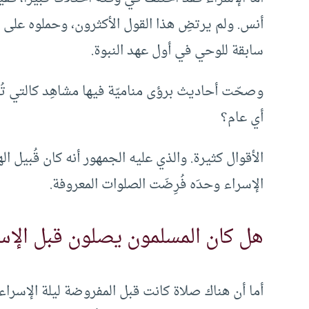
أنس. ولم يرتضِ هذا القول الأكثرون، وحملوه على أن
سابقة للوحي في أول عهد النبوة.
وصحّت أحاديث برؤى مناميّة فيها مشاهِد كالتي تُ
أي عام؟
الأقوال كثيرة. والذي عليه الجمهور أنه كان قُبيل ا
الإسراء وحدَه فُرِضَت الصلوات المعروفة.
هل كان المسلمون يصلون قبل الإسر
أما أن هناك صلاة كانت قبل المفروضة ليلة الإسراء