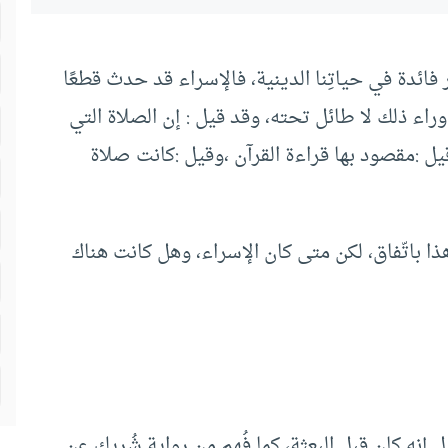
فائدة في حياتِنا الدينية، فالإسراء قد حدث قطعًا
اء ذلك لا طائل تحته، وقد قيل : إن الصلاة التي
ل :مقصود بها قراءة القرآن ،وقيل :كانت صلاة
ذا باتّفاق، لكن متى كان الإسراء، وهل كانت هناك
قيل إنه كان قبل البعثة، كما فُهم من رواية شُريك عن