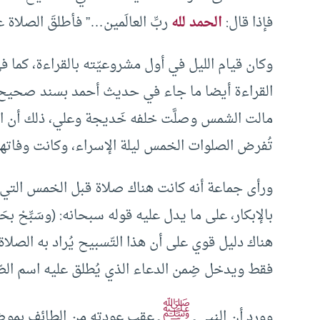
فإذا قال:
الحمد لله
ربِّ العالَمين…” فأطلقَ الصلاة 
وكان قيام الليل في أول مشروعيّته بالقراءة، كما
القراءة أيضا ما جاء في حديث أحمد بسند صحيح أن 
مالت الشمس وصلَّت خلفه خَديجة وعلي، ذلك أن ا
تُفرض الصلوات الخمس ليلة الإسراء، وكانت وفاتها
ورأى جماعة أنه كانت هناك صلاة قبل الخمس التي 
بالإبكار، على ما يدل عليه قوله سبحانه: (وسَبِّحْ بحَمْدِ
هناك دليل قوي على أن هذا التّسبيح يُراد به الصلاة
فقط ويدخل ضِمن الدعاء الذي يُطلق عليه اسم الصّ
ﷺ
وورد أن النبي ـ
ـ عقِب عودتِه من الطائف بموض