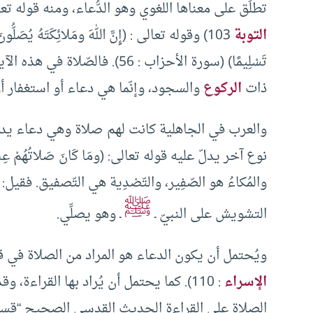
تطلَق على معناها اللغوي وهو الدُّعاء، ومنه قوله تعالى: (وصَ
التوبة
103) وقوله تعالى : (إِنَّ اللهَ ومَلائِكَتَهُ يُصَلُّونَ ع
تَسْلِيمًا) (سورة الأحزاب : 56). 
ذات
الركوع
والسجود، وإنّما هي دعاء أو استغفار أو
والعرب في الجاهلية كانت لهم صلاة وهي دعاء يد
نوع آخر يدلّ عليه قوله تعالى: (ومَا كَانَ صَلاتُهُمْ عِنْدَ ال
والمُكاءُ هو الصّفِير، والتّصْدِية هي التّصفيق. فقيل
ﷺ
التشويش على النبيّ ـ
ـ وهو يصلِّي.
ويُحتمل أن يكون الدعاء هو المراد من الصلاة في قوله تعالى
الإسراء
: 110). كما يحتمل أن يُراد بها القرا
الصلاة على القراءة الحديث القدسي الصحيح “قسمتُ