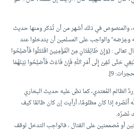
ه، والمنصوص في ذلك أشهر من أن تُذكر ومنها حديث
ه وعِرْضه” والواجب على المسلمين أن يتدخلوا عند
ِنْ طَائِفَتَانِ مِنَ الْمُؤْمِنِينَ اقْتَتَلُوا فَأَصْلِحُوا
َبْغِي حَتَّى تَفِئ إِلَى أَمْرِ اللهِ فَإِنْ فَاءَتْ فَأَصْلِحُوا بَيْنَهُمَا
لحجرات: 9].
دِّ الظالم المُعتدي، كما نصَّ عليه حديث البخاري
 أَنْصُره إذا كان مظلومًا، أرأيت إن كان ظالمًا كيف
نَصْرُه.
ين أو مُصممتين على القتال ، فالواجب التدخل لوقف