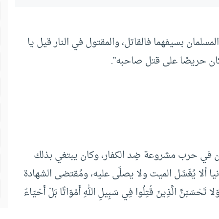
 المسلمان بسيفهما فالقاتل، والمقتول في النار قيل يا
 كان حريصًا على قتل صاحبه”.
ين في حرب مشروعة ضِد الكفار، وكان يبتغي بذلك
ا ألا يُغَسَّل الميت ولا يصلَّى عليه، ومُقتضى الشهادة
نَّ الَّذِينَ قُتِلُوا فِي سَبِيلِ اللهِ أَمْوَاتًا بَلْ أَحْيَاءٌ