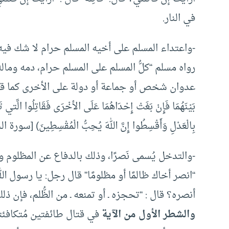
في النار.
-واعتداء المسلم على أخيه المسلم حرام لا شك في
رواه مسلم “كلُّ المسلم على المسلم حرام، دمه ومال
عدوان شخص أو جماعة أو دولة على الأخرى كما قال تعالى : (وَإ
بَيْنَهُمَا فَإِنْ بَغَتْ إِحْدَاهُمَا عَلَى الأخْرَى فَقَاتِلُوا الَّتي ت
بِالْعَدْلِ وَأَقْسِطُوا إِنَّ اللهَ يُحِبُّ الْمُقْسِطِينَ) [سورة ا
-والتدخل يُسمى نَصرًا، وذلك بالدفاع عن المظلوم ور
“انصر أخاك ظالمًا أو مظلومًا” قال رجل: يا رسول الله
أنصره؟ قال : “تحجزه ـ أو تمنعه ـ من الظُّلم، فإن ذلك 
والشطر الأول من الآية
في قتال طائفتين مُتكافئت