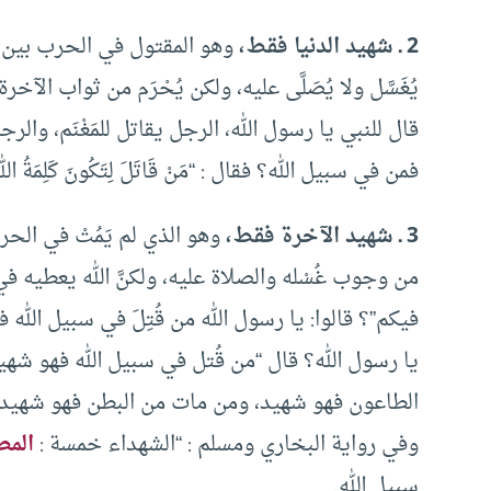
2 ـ شهيد الدنيا فقط،
وهو المقتول في الحرب بين ال
يُغَسَّل ولا يُصَلَّى عليه، ولكن يُحْرَم من ثواب الآ
قال للنبي يا رسول الله، الرجل يقاتل للمَغْنَم، والرج
فمن في سبيل الله؟ فقال : “مَنْ قَاتَلَ لِتَكُونَ كَلِمَةُ اللهِ 
3 ـ شهيد الآخرة فقط،
وهو الذي لم يَمُتْ في الحر
من وجوب غُسْله والصلاة عليه، ولكنَّ الله يعطيه ف
فيكم”؟ قالوا: يا رسول الله من قُتِلَ في سبيل الله ف
يا رسول الله؟ قال “من قُتل في سبيل الله فهو ش
الطاعون فهو شهيد، ومن مات من البطن فهو شهيد”.
وفي رواية البخاري ومسلم : “الشهداء خمسة :
المط
سبيل الله.