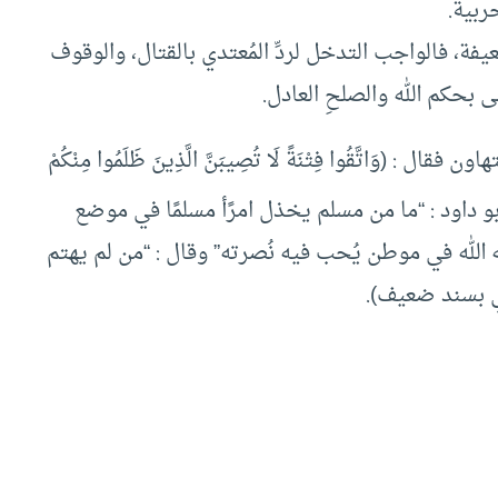
ربية.
، فالواجب التدخل لردِّ المُعتدي بالقتال، والوقوف
 بحكم الله والصلحِ العادل.
 (وَاتَّقُوا فِتْنَةً لَا تُصِيبَنَّ الَّذِينَ ظَلَمُوا مِنْكُمْ
أبو داود : “ما من مسلم يخذل امرًأ مسلمًا في موضع
 خَذَله الله في موطن يُحب فيه نُصرته” وقال : “من لم يهتم
ني بسند ضعيف).