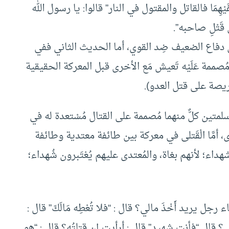
ْفَيْهِمَا فالقاتل والمقتول في النار” قالوا: يا رسول الله
ى قَتْلِ صاحبه”.
 دفاع الضعيف ضِد القوي، أما الحديث الثاني ففي
 مُصممة عَلَيْه تَعيش مَع الأخرى قبل المعركة الحقيقية
يصة على قتل العدو).
لمتين كلٌّ منهما مُصممة على القتال مُسْتعدة له في
ى، أمَّا الْقَتلى في معركة بين طائفة معتدية وطائفة
هداء؛ لأنهم بغاة، والمُعتدى عليهم يُعْتَبرون شُهداء؛
رجل يريد أَخْذَ مالي؟ قال : “فلا تُعْطِه مَالَكَ” قال :
ني؟ قال “فأنت شهيد” قال : أرأيت إن قتلتُه؟ قال : “هو