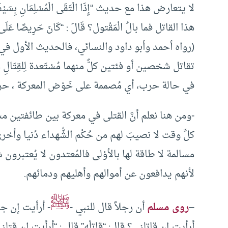
لا يتعارض هذا مع حديث “إِذَا الْتَقَى الْمُسْلِمَانِ بِسَي
هذا القاتل فما بالُ الْمَقْتول؟ قَالَ : “كَانَ حَرِيصًا عَلَ
(رواه أحمد وأبو داود والنسائي، فالحديث الأول في
تقاتل شخصين أو فئتين كلٌّ منهما مُسْتَعدة لِلقِتَالِ
في حالة حرب، أي مُصممة على خَوْض المعركة ، حر
-ومن هنا نعلم أنَّ القتلى في معركة بين طائفتين مس
كلِّ وقت لا نصيبَ لهم من حُكْم الشُّهداء دُنيا وأخر
مسالمة لا طاقة لها بالأوْلى فالمُعتدون لا يُعتبرون ش
لأنهم يدافعون عن أموالهم وأهليهم ودمائهم.
ﷺ
–
روى مسلم
أن رجلاً قال للنبي -
- أرأيت إن جاء 
أرأيت إن قاتلني؟ قال: “قاتِلْه” قال : “أرأيت إن قتل