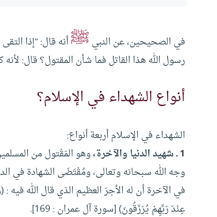
ﷺ
في الصحيحين، عن النبي
أنه قال: “إذا التقى
رسول الله هذا القاتل فما شأن المقتول؟ قال: لأنه
أنواع الشهداء في الإسلام؟
الشهداء في الإسلام أربعة أنواع:
1 ـ شهيد الدنيا والآخرة،
وهو المَقْتول من المسلم
وجه الله سبحانه وتعالى، ومُقْتَضَى الشهادة في الدني
في الآخرة أن له الأجرَ العظيم الذي قال الله فيه : (وَلا تَحْسَبَ
عِنْدَ رَبِّهِمْ يُرْزَقُونَ) [سورة آل عمران : 169].