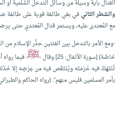
القتال بأية وسيلة من وسائل التدخل السِّلمية أو الح
والشطر الثاني
في بغي طائفة قوية على طائفة ضعيفة
مع المُعتدى عليه، ويستمر قتال المُعتدي حتى يرضى
-ومع الأمر بالتدخل بين الفئتين حذَّر الإسلام من التهاون فقال :
ﷺ
خَاصَّة) [سورة الأنفال: 25] وقال -
- فيما رواه 
تُنْتَهَكُ فيه حُرْمَتَه ويُنْتَقَص فيه من عِرْضِه إلا
بأمر المسلمين فليس منهم”. (رواه الحاكم والطبرا