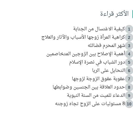
الأكثر قراءة
كيفية الاغتسال من الجنابة
1
كراهية المرأة زوجها الأسباب والآثار والعلاج
2
شهر المحرم فضائله
3
أهمية الإصلاح بين الزوجين المتخاصمين
4
دور الشباب في نصرة الإسلام
5
التحايل على الربا
6
عقوبة عقوق الزوجة لزوجها
7
حدود العلاقة بين الجنسين وضوابطها
8
الدعاء للميت من السنة النبوية
9
8 مسئوليات على الزوج تجاه زوجته
10