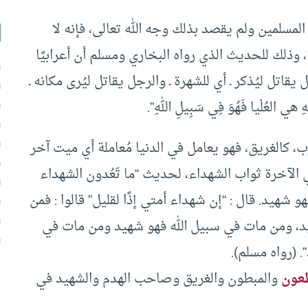
مسلمين ولم يقصد بذلك وجه الله تعالى، فإنه لا
خرة، وذلك للحديث الذي رواه البخاري ومسلم أن أعرابيًا
ل يقاتل ليُذكر ـ أي للشهرة ـ والرجل يقاتل ليُرى مكانه ـ
هي العُلْيا فَهُوَ فِي سَبِيلِ اللهِ”.
ب، كالغريق، فهو يعامل في الدنيا مُعاملة أي ميت آخر
ي الآخرة ثواب الشهداء، لحديث “ما تَعُدون الشهداء
هو شهيد. قال : “إن شهداء أمتي إذًا لقليل” قالوا : فمن
هيد، ومن مات في سبيل الله فهو شهيد ومن مات في
 (رواه مسلم).
عون
والمبطون والغريق وصاحب الهدم والشهيد في