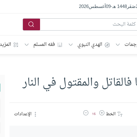
صَفَر
1448 هـ
-
09
أغسطس
2026
جمات
الهدي النبوي
فقه المسلم
المزيد
 فالقاتل والمقتول في النار
زيادة حجم الخط
تقليل حجم الخط
الخط
الإعدادات
16