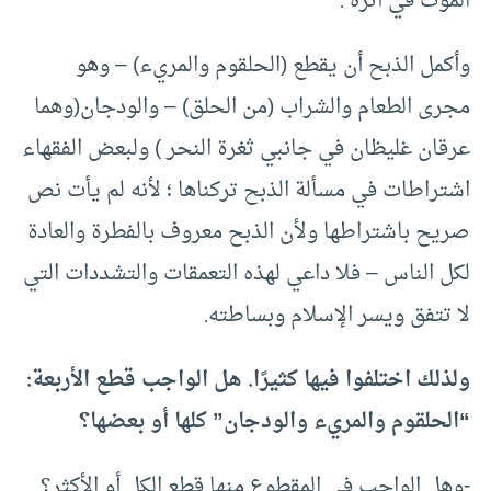
الموت في أثره .
وأكمل الذبح أن يقطع (الحلقوم والمريء) – وهو
مجرى الطعام والشراب (من الحلق) – والودجان(وهما
عرقان غليظان في جانبي ثغرة النحر ) ولبعض الفقهاء
اشتراطات في مسألة الذبح تركناها ؛ لأنه لم يأت نص
صريح باشتراطها ولأن الذبح معروف بالفطرة والعادة
لكل الناس – فلا داعي لهذه التعمقات والتشددات التي
لا تتفق ويسر الإسلام وبساطته.
ولذلك اختلفوا فيها كثيرًا. هل الواجب قطع الأربعة:
“الحلقوم والمريء والودجان” كلها أو بعضها؟
-وهل الواجب في المقطوع منها قطع الكل أو الأكثر؟