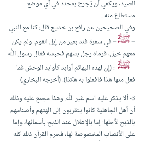
الصيد، ويكفي أن يُجرح بمحدد في أي موضع
مستطاع منه .
وفي الصحيحين عن رافع بن خديج قال: كنا مع النبي
ﷺ
–
– في سفرة فند بعير من إبل القوم، ولم يكن
معهم خيل، فرماه رجل بسهم فحبسه فقال رسول الله
ﷺ
–
-: (إن لهذه البهائم أوابد كأوابد الوحش فما
فعل منها هذا فافعلوا به هكذا). (أخرجه البخاري)
3- ألا يذكر عليه اسم غير الله. وهذا مجمع عليه وذلك
أن أهل الجاهلية كانوا يتقربون إلى آلهتهم وأصنامهم
بالذبح لأجلها: إما بالإهلال عند الذبح بأسمائها، وإما
على الأنصاب المخصوصة لها، فحرم القرآن ذلك كله