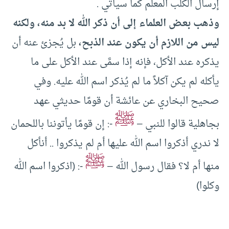
إرسال الكلب المعلَّم كما سيأتي .
وذهب بعض العلماء إلى أن ذكر الله لا بد منه، ولكنه
ليس من اللازم أن يكون عند الذبح،
بل يُجزئ عنه أن
يذكره عند الأكل، فإنه إذا سمَّى عند الأكل على ما
يأكله لم يكن آكلاً ما لم يُذكر اسم الله عليه. وفي
صحيح البخاري عن عائشة أن قومًا حديثي عهد
ﷺ
بجاهلية قالوا للنبي –
-: إن قومًا يأتوننا باللحمان
لا ندري أذكروا اسم الله عليها أم لم يذكروا .. أنأكل
ﷺ
منها أم لا؟ فقال رسول الله –
-: (اذكروا اسم الله
وكلوا)