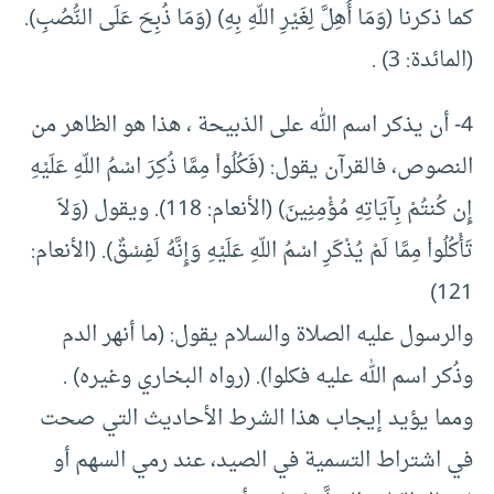
كما ذكرنا (وَمَا أُهِلَّ لِغَيْرِ اللّهِ بِهِ) (وَمَا ذُبِحَ عَلَى النُّصُبِ).
(المائدة: 3) .
4- أن يذكر اسم الله على الذبيحة ، هذا هو الظاهر من
النصوص، فالقرآن يقول: (فَكُلُواْ مِمَّا ذُكِرَ اسْمُ اللّهِ عَلَيْهِ
إِن كُنتُمْ بِآيَاتِهِ مُؤْمِنِينَ) (الأنعام: 118). ويقول (وَلاَ
تَأْكُلُواْ مِمَّا لَمْ يُذْكَرِ اسْمُ اللّهِ عَلَيْهِ وَإِنَّهُ لَفِسْقٌ). (الأنعام:
121)
والرسول عليه الصلاة والسلام يقول: (ما أنهر الدم
وذُكر اسم الله عليه فكلوا). (رواه البخاري وغيره) .
ومما يؤيد إيجاب هذا الشرط الأحاديث التي صحت
في اشتراط التسمية في الصيد، عند رمي السهم أو