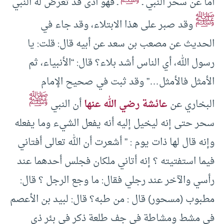
أما عن سحر النبي ـ
ـ فهو أذى قد تعرض له النبي
ﷺ
وقد صبر على هذا الابتلاء، وقد جاء في
الحديث عن مصعب بن سعد عن أبيه قال: قلت: يا
رسول الله، أي الناس أشد بلاء؟ قال: “الأنبياء، ثم
الأمثل فالأمثل…” وقد ثبت في صحيح الإمام
ﷺ
البخاري عن
عائشة رضي الله عنها
أن النبي
سحر حتى إنه ليخيل إليه أنه يفعل الشيء وما يفعله
وإنه قال لها ذات يوم : ” أشعرت أن الله تعالى أفتاني
فيما استفتيته ؟ إنه أتاني ملكان فجلس أحدهما عند
رأسي والآخر عند رجلي فقال: ما وجع الرجل ؟ قال:
مطبوب (مسحور) قال : من طبه؟ قال: لبيد بن الأعصم
في مشط ومشاطة في جف طلعة ذكر في بئر ذي