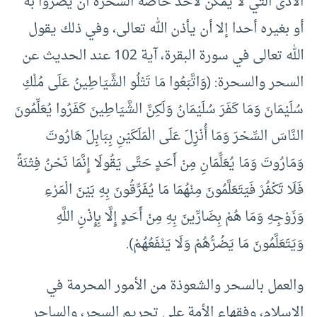
الأذى التي لا يمكن لأحد خاصة السحرة أن يضروا به
أو بغيره أحدا إلا أن يأذن الله تعالى، وفي ذلك يقول
الله تعالى في سورة البقرة، آية 102 عند الحديث عن
السحر والسحرة: (وَاتَّبَعُوا مَا تَتْلُو الشَّيَاطِينُ عَلَى مُلْكِ
سُلَيْمَانَ وَمَا كَفَرَ سُلَيْمَانُ وَلَكِنَّ الشَّيَاطِينَ كَفَرُوا يُعَلِّمُونَ
النَّاسَ السِّحْرَ وَمَا أُنْزِلَ عَلَى الْمَلَكَيْنِ بِبَابِلَ هَارُوتَ
وَمَارُوتَ وَمَا يُعَلِّمَانِ مِنْ أَحَدٍ حَتَّى يَقُولَا إِنَّمَا نَحْنُ فِتْنَةٌ
فَلَا تَكْفُرْ فَيَتَعَلَّمُونَ مِنْهُمَا مَا يُفَرِّقُونَ بِهِ بَيْنَ الْمَرْءِ
وَزَوْجِهِ وَمَا هُمْ بِضَارِّينَ بِهِ مِنْ أَحَدٍ إِلَّا بِإِذْنِ اللَّهِ
وَيَتَعَلَّمُونَ مَا يَضُرُّهُمْ وَلَا يَنْفَعُهُمْ).
والعمل بالسحر والشعوذة من الأمور المحرمة في
الإسلام، وفقهاء الأمة على تحريم السحر، والساحر