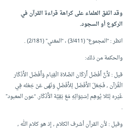
وقد اتفق العلماء على كراهة قراءة القرآن في
الركوع أو السجود.
انظر : “المجموع” (3/411) ، “المغني” (2/181) .
والحكمة من ذلك:
قيل : لأَنَّ أَفْضَل أَرْكَان الصَّلاة الْقِيَام وَأَفْضَل الأَذْكَار
الْقُرْآن , فَجَعَلَ الأَفْضَل لِلأَفْضَلِ وَنَهَى عَنْ جَعْله فِي
غَيْره لِئَلا يُوهِم اِسْتِوَائِهِ مَعَ بَقِيَّة الأَذْكَار. “عون المعبود”
.
وقيل : لأن القرآن أشرف الكلام , إذ هو كلام الله ,