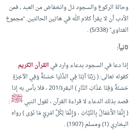
وحالة الركوع والسجود ذل وانخفاض من العبد , فمن
الأدب أن لا يقرأ كلام الله في هاتين الحالتين. “مجموع
الفتاوى” (5/338) .
ثانياً:
إذا دعا في السجود بدعاء وارد في
القرآن الكريم
كقوله تعالى: ( رَبَّنَا آتِنَا فِي الدُّنْيَا حَسَنَةً وَفِي الآخِرَةِ
حَسَنَةً وَقِنَا عَذَابَ النَّارِ ) البقرة/201 ، فلا بأس به إذا
ﷺ
قصد بذلك الدعاء لا قراءة القرآن ، لقول النبي
:
( إِنَّمَا الأَعْمَالُ بِالنِّيَّاتِ ، وَإِنَّمَا لِكُلِّ امْرِئٍ مَا نَوَى ) رواه
البخاري (1) ومسلم (1907) .