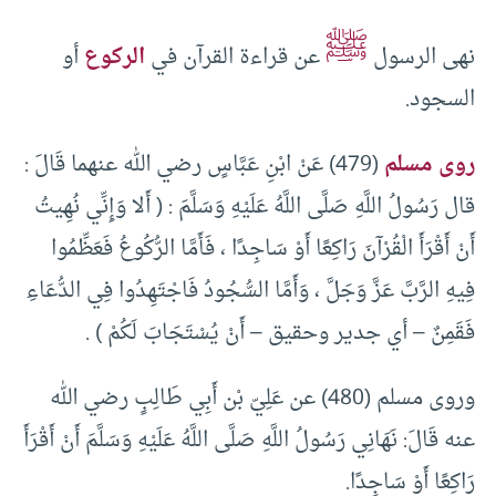
ﷺ
نهى الرسول
عن قراءة القرآن في
الركوع
أو
السجود.
روى مسلم
(479) عَنْ ابْنِ عَبَّاسٍ رضي الله عنهما قَالَ :
قال رَسُولُ اللَّهِ صَلَّى اللَّهُ عَلَيْهِ وَسَلَّمَ : ( أَلا وَإِنِّي نُهِيتُ
أَنْ أَقْرَأَ الْقُرْآنَ رَاكِعًا أَوْ سَاجِدًا ، فَأَمَّا الرُّكُوعُ فَعَظِّمُوا
فِيهِ الرَّبَّ عَزَّ وَجَلَّ ، وَأَمَّا السُّجُودُ فَاجْتَهِدُوا فِي الدُّعَاءِ
فَقَمِنٌ – أي جدير وحقيق – أَنْ يُسْتَجَابَ لَكُمْ ) .
وروى مسلم (480) عن عَلِيّ بْن أَبِي طَالِبٍ رضي الله
عنه قَالَ: نَهَانِي رَسُولُ اللَّهِ صَلَّى اللَّهُ عَلَيْهِ وَسَلَّمَ أَنْ أَقْرَأَ
رَاكِعًا أَوْ سَاجِدًا.