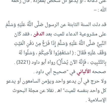
على دعائه ، أو يدعو كل شخص بمفرده . قال رحمه
الله : –
قد دلت السنة الثابتة عن الرسول صَلَّى اللَّهُ عَلَيْهِ وَسَلَّمَ
على مشروعية الدعاء للميت بعد
الدفن
، فقد كَانَ
النَّبِيُّ صَلَّى اللَّهُ عَلَيْهِ وَسَلَّمَ إِذَا فَرَغَ مِنْ دَفْنِ الْمَيِّتِ
وَقَفَ عَلَيْهِ فَقَالَ : ( اسْتَغْفِرُوا لأَخِيكُمْ ، وَسَلُوا لَهُ
بِالتَّثْبِيتِ ، فَإِنَّهُ الآنَ يُسْأَلُ) رواه أبو داود (3221) .
صححه
الألباني
في “صحيح أبي داود .
ولا حرج في أن يدعو واحد ويؤمن السامعون أو يدعو
كل واحد بنفسه للميت” اهـ . نقلا عن مجلة البحوث
الإسلامية .