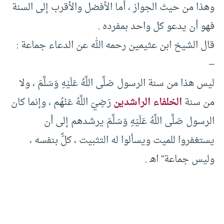
وهذا من حيث الجواز ، أما الأفضل والأقرب إلى السنة
فهو أن يدعو كل واحد بمفرده .
قال الشيخ ابن عثيمين رحمه الله عن الدعاء جماعة :
–
ليس هذا من سنة الرسول صَلَّى اللَّهُ عَلَيْهِ وَسَلَّمَ ، ولا
من سنة
الخلفاء الراشدين
رَضِيَ اللَّهُ عَنْهُم ، وإنما كان
الرسول صَلَّى اللَّهُ عَلَيْهِ وَسَلَّمَ يرشدهم إلى أن
يستغفروا للميت ويسألوا له التثبيت ، كلٌّ بنفسه ،
وليس جماعة” اهـ .