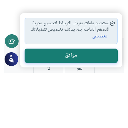
الخمر بين النفع…
#
نستخدم ملفات تعريف الارتباط لتحسين تجربة
التصفح الخاصة بك. يمكنك تخصيص تفضيلاتك.
تخصيص
هل انتفعت بهذا المحتوى؟
موافق
نعم
لا
موضوعات ذات صلة
الأطعمة والأشربة والذبائح
حكم الجلوس على مائدة يدار عليها الخمر