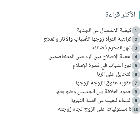
الأكثر قراءة
كيفية الاغتسال من الجنابة
1
كراهية المرأة زوجها الأسباب والآثار والعلاج
2
شهر المحرم فضائله
3
أهمية الإصلاح بين الزوجين المتخاصمين
4
دور الشباب في نصرة الإسلام
5
التحايل على الربا
6
عقوبة عقوق الزوجة لزوجها
7
حدود العلاقة بين الجنسين وضوابطها
8
الدعاء للميت من السنة النبوية
9
8 مسئوليات على الزوج تجاه زوجته
10