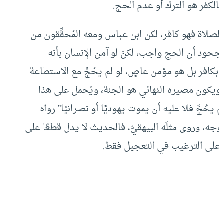
بالكفر هو الترك أو عدم الحج.
لاة فهو كافر، لكن ابن عباس ومعه المُحقِّقون من
 وجحود أن الحج واجب، لكنْ لو آمن الإنسان بأنه
فر بل هو مؤمن عاصٍ، لو لم يحُجَّ مع الاستطاعة
ه، ويكون مصيره النهائي هو الجنة، ويُحمل على هذا
 يحُجَّ فلا عليه أن يموت يهوديًا أو نصرانيًا” رواه
، وروى مثلَه البيهقيُّ، فالحديث لا يدل قطعًا على
 على الترغيب في التعجيل فقط.