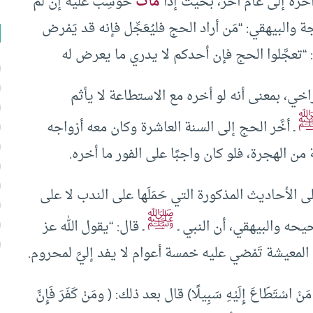
خَّره إلى عام آخر، بحيث إذا
مات
حُوسِبَ عليه إن لم
جة والبيهقي: “مَن أراد الحج فليُعَجِّل فإنه قد يَمْرض
: “تعجَّلوا الحج فإن أحدكم لا يدري ما يعرض له
ي، بمعنى أنه لو أخره مع الاستطاعة لا يأثم
ـ أخَّر الحج إلى السنة العاشرة وكان معه أزواجه
 الهجرة، فلو كان واجبًا على الفور ما أخره.
 الأحاديث المذكورة التي حَمَلَها على الندب لا على
ﷺ
حه والبيهقي، أن النبي ـ
ـ قال: “يقول الله عز
 المعيشة تَمْضي عليه خمسة أعوام لا يفد إليَّ لمحروم.
ْ اسْتَطَاعَ إِلَيْهِ سَبِيلًا) قال بعد ذلك: ( ومَنْ كَفَرَ فَإِنَّ