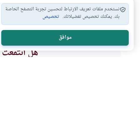
نستخدم ملفات تعريف الارتباط لتحسين تجربة التصفح الخاصة
بك. يمكنك تخصيص تفضيلاتك.
تخصيص
العشر من ذي…
محظورات الحج
أحكام الحج
أحكام 
#
#
#
#
موافق
هل انتفعت ب
نعم
موضوعات ذات صلة
العبادات
الحج والعمرة والمناسك
شرح حديث جابر صفة حج ا