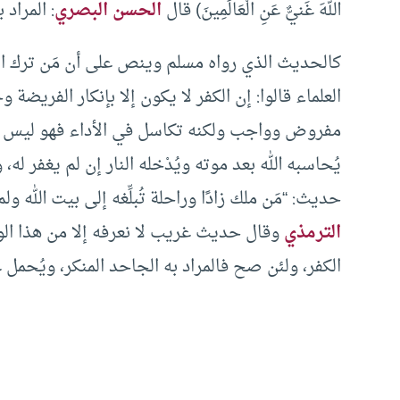
اللهَ غَنيٌّ عَنِ الْعَالَمِينَ) قال
الحسن البصري
: المراد 
كالحديث الذي رواه مسلم وينص على أن مَن ترك الص
العلماء قالوا: إن الكفر لا يكون إلا بإنكار الفريضة
مفروض وواجب ولكنه تكاسل في الأداء فهو ليس بكا
يُحاسبه الله بعد موته ويُدْخله النار إن لم يغفر ل
حديث: “مَن ملك زادًا وراحلة تُبلِّغه إلى بيت الله ولم
الترمذي
وقال حديث غريب لا نعرفه إلا من هذا الوجه
الكفر، ولئن صح فالمراد به الجاحد المنكر، ويُحمل