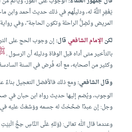
قال جمهور العلماء:
الوجوب على الفور، ويأثم مَن أ
يَغْفِرِ اللَّهُ له، ودليلُهم في ذلك حديث أحمد وابن ما
المريض وتَضِلُّ الراحلة وتكون الحاجة”، وفي رواية
لكن
الإمام الشافعي
قال:
إن وجوب الحج على التراخ
ﷺ
بالتأخير متى أداه قبل الوفاة ودليله أن الرسول ـ
وكثير من أصحابه، مع أنه فُرض في السنة السادسة من
وقال الشافعي:
ومع ذلك فالأفضل التعجيل بناءً على
الوجوب، ويُضم إليها حديث رواه ابن حبان في صحي
وجل: إن عبدًا صَحَّحْتُ له جسمه ووَسَّعْتُ عليه في
وعندما قال الله تعالى: (وَللهِ عَلَى النَّاسِ حِجُّ الْبَيْتِ مَن