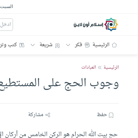
السبت
إسلام أون لاين
الرئيسية
فكر
شريعة
كتب وتر
الرئيسية
العبادات
وجوب الحج على المستطيع ب
حفظ
مشاركة
حج بيت الله الحرام هو الركن الخامس من أركان ا