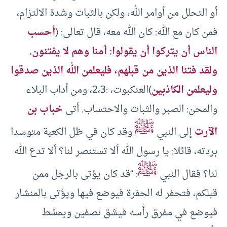
أو التحلل من أوامر الله، ولكن بالثبات وشدة الالتزام،
فمن كان مع الله: كان الله معه، قال تعالى: (
أحسب
الناس أن يتركوا أن يقولوا: أمنا وهم لا يفتنون.
ولقد فتنا الذين من قبلهم، فليعلمن الله الذين صدقوا
وليعلمن الكاذبين
)العنكبوت، :2،3، ومن أداب البلاء
والمحن: الصبر والثبات والاحتساب. أتى
خباب بن
ﷺ
الآرت
إلى النبي
وقد كان في ظل الكعبة متوسدا
بردته، قائلا: يا رسول الله ألا تستنصر لنا؟ ألا تدع الله
ﷺ
لنا؟ فقال النبي
: “قد كان يؤتى بالرجل ممن
قبلكم، فتحفر له الحفرة فيوضع فيها ويؤتى بالمنشار
فيوضع في مفرق رأسه فيشق نصفين ويمشط