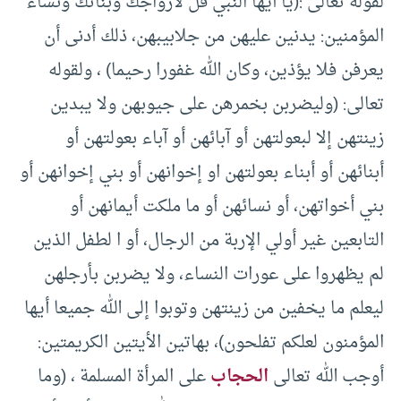
لقوله تعالى :(يا أيها النبي قل لأزواجك وبناتك ونساء
المؤمنين: يدنين عليهن من جلابيبهن، ذلك أدنى أن
يعرفن فلا يؤذين، وكان الله غفورا رحيما) ، ولقوله
تعالى: (وليضربن بخمرهن على جيوبهن ولا يبدين
زينتهن إلا لبعولتهن أو آبائهن أو آباء بعولتهن أو
أبنائهن أو أبناء بعولتهن او إخوانهن أو بني إخوانهن أو
بني أخواتهن، أو نسائهن أو ما ملكت أيمانهن أو
التابعين غير أولي الإربة من الرجال، أو ا لطفل الذين
لم يظهروا على عورات النساء، ولا يضربن بأرجلهن
ليعلم ما يخفين من زينتهن وتوبوا إلى الله جميعا أيها
المؤمنون لعلكم تفلحون)، بهاتين الأيتين الكريمتين:
أوجب الله تعالى
الحجاب
على المرأة المسلمة ، (وما