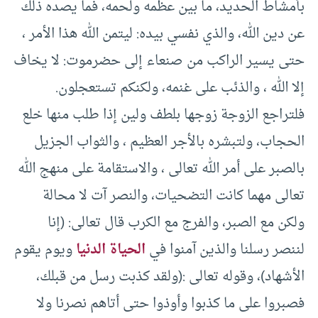
بأمشاط الحديد، ما بين عظمه ولحمه، فما يصده ذلك
عن دين الله، والذي نفسي بيده: ليتمن الله هذا الأمر ،
حتى يسير الراكب من صنعاء إلى حضرموت: لا يخاف
إلا الله ، والذئب على غنمه، ولكنكم تستعجلون.
فلتراجع الزوجة زوجها بلطف ولين إذا طلب منها خلع
الحجاب، ولتبشره بالأجر العظيم ، والثواب الجزيل
بالصبر على أمر الله تعالى ، والاستقامة على منهج الله
تعالى مهما كانت التضحيات، والنصر آت لا محالة
ولكن مع الصبر، والفرج مع الكرب قال تعالى: (إنا
لننصر رسلنا والذين آمنوا في
الحياة الدنيا
ويوم يقوم
الأشهاد)، وقوله تعالى :(ولقد كذبت رسل من قبلك،
فصبروا على ما كذبوا وأوذوا حتى أتاهم نصرنا ولا