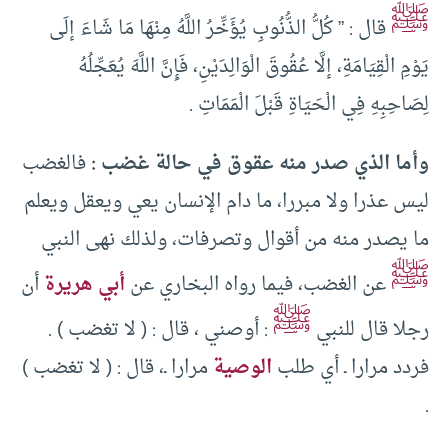
ﷺ
قال : ” كُلُّ الذُّنُوبِ يُؤَخِّرُ اللَّهُ مِنْهَا مَا شَاءَ إلَى
يَوْمِ الْقِيَامَةِ، إلَّا عُقُوقَ الْوَالِدَيْنِ، فَإِنَّ اللَّهَ يُعَجِّلُهُ
لِصَاحِبِهِ فِي الْحَيَاةِ قَبْلَ الْمَمَاتِ .
وأما الذي صدر منه عقوق في حالة غضب :
فالغضب
ليس عذرا ولا مبررا، ما دام الإنسان يعي ويعقل ويعلم
ما يصدر منه من أقوال وتصرفات، ولذلك نهى النبي
ﷺ
عن الغضب، فيما رواه البخاري عن
أبي هريرة
أن
ﷺ
رجلا قال للنبي
: أوصني ، قال : ( لا تغضب ) .
فردد مرارا ـ أي طلب
الوصية
مرارا ـ، قال : ( لا تغضب )
.