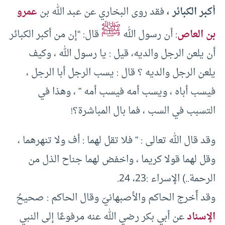
أكبر الكبائر ،
فقد روى البخاري عن عبد الله بن
عمرو
ﷺ
بن العاص
: أن رسول الله
قال: “إن من أكبر الكبائر
أن يلعن الرجل والديه، قيل : يا رسول الله ، وكيف
يلعن الرجل والديه ؟ قال : يسب الرجل أبا الرجل ،
فيسب أباه ، ويسب أمه فيسب أمه ” ، وهذا في
التسبب في السب ، فما بال المباشرة؟!
وقد قال الله تعالى : ” فلا تقل لهما : أف ولا تنهرهما ،
وقل لهما قولا كريما ، واخفض لهما جناح الذل من
الرحمة..) الإسراء :23، 24.
وقد أَخرج الحاكم والأصبهانيّ وقال الحاكم : صحيحُ
الإسناد
عن أبي بكر رضي الله عنه مرفوعًا إلى النبي