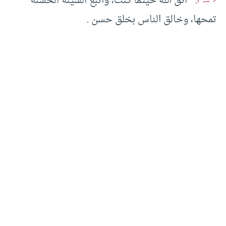
: ” اتق الله حيثما كنت، وأتبع السيئة الحسنة
تمحها، وخالق الناس بخلق حسن .