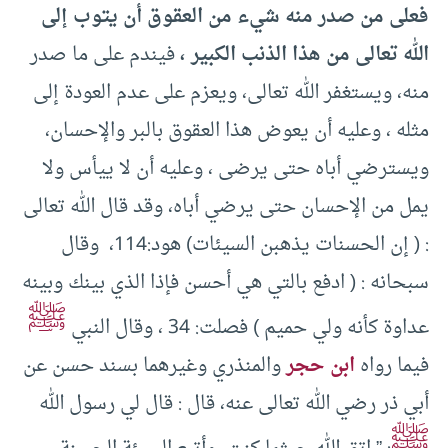
فعلى من صدر منه شيء من العقوق أن يتوب إلى
الله تعالى من هذا الذنب الكبير ،
فيندم على ما صدر
منه، ويستغفر الله تعالى، ويعزم على عدم العودة إلى
مثله ، وعليه أن يعوض هذا العقوق بالبر والإحسان،
ويسترضي أباه حتى يرضى ، وعليه أن لا ييأس ولا
يمل من الإحسان حتى يرضي أباه، وقد قال الله تعالى
: ( إن الحسنات يذهبن السيئات) هود:114، وقال
سبحانه : ( ادفع بالتي هي أحسن فإذا الذي بينك وبينه
ﷺ
عداوة كأنه ولي حميم ) فصلت: 34 ، وقال النبي
فيما رواه
ابن حجر
والمنذري وغيرهما بسند حسن عن
أبي ذر رضي الله تعالى عنه، قال : قال لي رسول الله
ﷺ