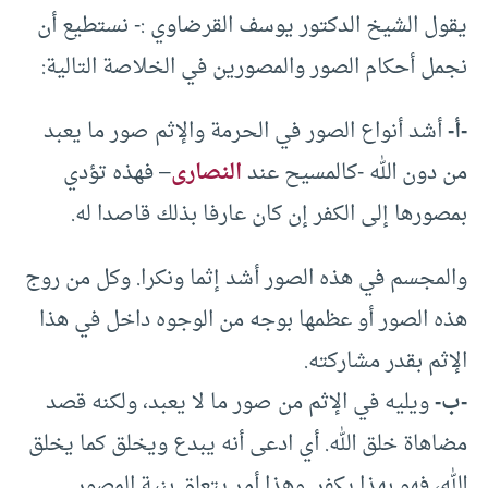
يقول الشيخ الدكتور يوسف القرضاوي :- نستطيع أن
نجمل أحكام الصور والمصورين في الخلاصة التالية:
-أ-
أشد أنواع الصور في الحرمة والإثم صور ما يعبد
من دون الله -كالمسيح عند
النصارى
– فهذه تؤدي
بمصورها إلى الكفر إن كان عارفا بذلك قاصدا له.
والمجسم في هذه الصور أشد إثما ونكرا. وكل من روج
هذه الصور أو عظمها بوجه من الوجوه داخل في هذا
الإثم بقدر مشاركته.
-ب-
ويليه في الإثم من صور ما لا يعبد، ولكنه قصد
مضاهاة خلق الله. أي ادعى أنه يبدع ويخلق كما يخلق
الله، فهو بهذا يكفر. وهذا أمر يتعلق بنية المصور