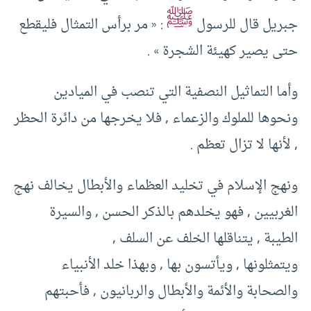
ﷺ
جبريل قال للرسول
: « مر برأس التمثال فليقطع
حتى يصير كهيئة الشجرة » .
وأما التماثيل النصفية التي تنصب في الميادين
ونحوها للملوك والزعماء , فلا يخرجها من دائرة الحظر
, لأنها لا تزال تعظم .
ونهج الإسلام في تخليد العظماء والأبطال يخالف نهج
الغربيين , فهو يخلدهم بالذكر الحسن , والسيرة
الطيبة , يتناقلها الخلف عن السلف ,
ويتمثلونها , ويأتسون بها , وبهذا خلد الأنبياء
والصحابة والأئمة والأبطال والربانيون , فأحبتهم