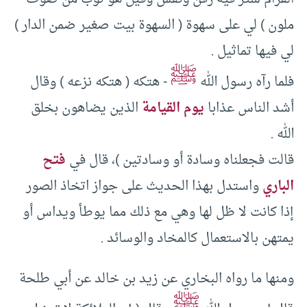
ملون )‏ لي على سهوة (‏ السهوة بيت صغير ضمن الدار )‏
لي فيها تماثيل .‏
ﷺ
فلما رآه رسول الله
-‏ هتكه (‏ هتكه نزعه )‏ وقال
أشد الناس عذابا
يوم القيامة
الذين يضاهون بخلق
الله .‏
قالت فجعلناه وسادة أو وسادتين )‏، قال في
فتح
الباري
واستدل بهذا الحديث على جواز اتخاذ الصور
إذا كانت لا ظل لها وهي مع ذلك مما يوطأ ويداس أو
يمتهن بالاستعمال كالمخاد والوسائد .‏
ومنها ما رواه البخاري عن زيد بن خالد عن أبي طلحة
ﷺ