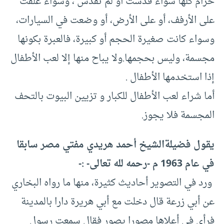
حرام كلها سواء قدست أو لم تقدس ، وسواء علقت
على الأرفف، أو على الأرض، أو وضعت في السيارات،
وسواء كانت صغيرة الحجم أو كبيرة، فالعبرة بكونها
مجسمة، وليس بحجمها.ولا يباح منها إلا لعب الأطفال
إذا استخدمها الأطفال .
أما شراء لعب الأطفال للكبار و تزيين البيوت بالتحف
المجسمة فلا يجوز.
يقول فضيلةالشيخ أحمد هريدي مفتي مصر سابقا
في عام 1963 م -رحمه لله تعالى- :-
‏ ورد في التصوير أحاديث كثيرة، منها ما رواه البخاري
عن أبي زرعة قال دخلت مع أبي هريرة دارا بالمدينة
فرأى في أعلاها مصورا يصور فقال سمعت رسول