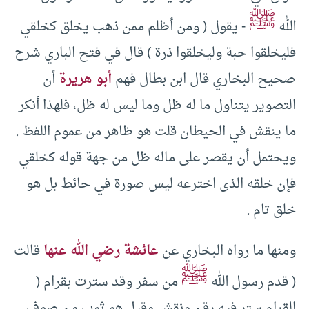
ﷺ
الله
-‏ يقول (‏ ومن أظلم ممن ذهب يخلق كخلقي
فليخلقوا حبة وليخلقوا ذرة )‏ قال في فتح الباري شرح
صحيح البخاري قال ابن بطال فهم
أبو هريرة
أن
التصوير يتناول ما له ظل وما ليس له ظل، فلهذا أنكر
ما ينقش في الحيطان قلت هو ظاهر من عموم اللفظ .‏
ويحتمل أن يقصر على ماله ظل من جهة قوله كخلقي
فإن خلقه الذى اخترعه ليس صورة في حائط بل هو
خلق تام .‏
ومنها ما رواه البخاري عن
عائشة رضي الله عنها
قالت
ﷺ
(‏ قدم رسول الله
من سفر وقد سترت بقرام (‏
القرام ستر فيه رقن ونقش وقيل هو ثوب من صوف