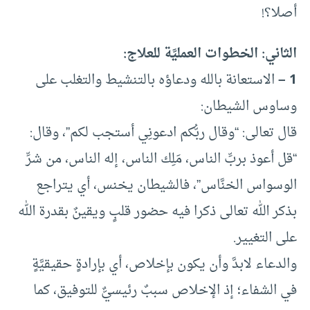
أصلا؟!
الثاني: الخطوات العمليَّة للعلاج:
1 –
الاستعانة بالله ودعاؤه بالتنشيط والتغلب على
وساوس الشيطان:
قال تعالى: “وقال ربُّكم ادعونِي أستجب لكم”، وقال:
“قل أعوذ بربِّ الناس، مَلِك الناس، إله الناس، من شرِّ
الوسواس الخنَّاس”، فالشيطان يخنس، أي يتراجع
بذكر الله تعالى ذكرا فيه حضور قلبٍ ويقينٌ بقدرة الله
على التغيير.
والدعاء لابدَّ وأن يكون بإخلاص، أي بإرادةٍ حقيقيَّةٍ
في الشفاء؛ إذ الإخلاص سببٌ رئيسيٌّ للتوفيق، كما