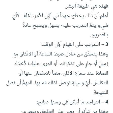
فهذه هي طبيعة البشر.
أعلم أنَّ ذلك يحتاج جهداً في أوَّل الأمر، لكنَّه –كأيِّ
شيءٍ يتمَّ التدريب عليه- يسهل ويصبح عادةً
بالتدريج.
3 –
التدريب على القيام أوَّل الوقت:
وهذا يتحقَّق من خلال ضبط الساعة أو الاتِّفاق مع
زميلٍ أو جارٍ على تذكرتك، أو المرور عليك؛ لأخذك
للصلاة عند سماع الأذان، منعاً للانشغال عنها أو
التكاسل، أيُّ وسيلةٍ توصل لذلك قم بها، المهمُّ أن نصل
للنتيجة.
4 –
التواجد ما أمكن في وسطٍ صالح:
وهذا من شأنه أن يعين على الطاعة، ويبعد عن