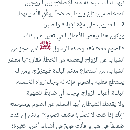
نبَّهنا لذلك سبحانه عند الإصلاح بين الزوجين
المتخاصمين: “إنْ يريدا إصلاحاً يوفِّقِ الله بينهما.
2 –
التدريب على قوَّة الإرادة والصبر:
ويكون هذا ببعض الأعمال التي تعين على ذلك،
ﷺ
كالصوم مثلا؛ فقد وصفه الرسول
لمن عجز من
الشباب عن الزواج ليعصمه من الخطأ، فقال: “يا معشر
الشباب، من استطاع منكم الباءة فليتزوَّج، ومن لم
يستطع فعليه بالصوم، فإنه له وِجاء”رواه الخمسة،
الباءة: أعباء الزواج، وِجاء: أي ضابطٌ للشهوة.
ولا يقعدك الشيطان أيها المسلم عن الصوم بوسوسته
“إنَّك إذا كنت لا تصلِّي؛ فكيف تصوم؟”، ولكن إن كنت
ضعيفاً في شيءٍ فأنت قويٌّ في أشياء أخرى كثيرة؛