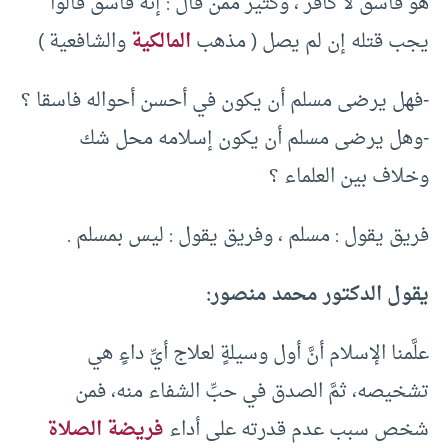
هو فاسق لا كافر ، وكثير ممن قال : إنه فاسق قالوا
يجب قتله إن لم يصل ( مذهب
المالكية
والشافعية )
-فهل يرضى مسلم أن يكون في أحسن أحواله فاسقا ؟
-وهل يرضى مسلم أن يكون إسلامه محل شك
وخلاف بين العلماء ؟
فريق يقول : مسلم ، وفريق يقول : ليس بمسلم .
يقول الدكتور محمد منصور:
علَّمنا الإسلام أنَّ أول وسيلةٍ لعلاج أيِّ داءٍ هي
تشخيصه، ثمَّ الصدق في حبِّ الشفاء منه، فمن
شخص سبب عدم قدرته على أداء
فريضة الصلاة