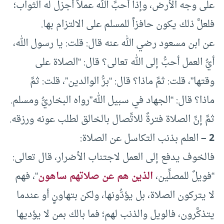
على وجه الأرض، وإذا أحبَّ الله عملاً أجزل له الثواب؛
فلعلَّ ذلك يكون حافزاً للمسلم على الالتزام بها.
عن ابن مسعود رضي الله عنه قال: قلت: يا رسول الله،
أيُّ العمل أحبُّ إلى الله تعالى؟ قال: “الصلاة على
وقتها”، قلت: ثمَّ ماذا؟ قال: “برُّ الوالدين”، قلت: ثمَّ
ماذا؟ قال: “الجهاد في سبيل الله”رواه البخاريُّ ومسلم.
ثمَّ إنَّ الصلاة فترةٌ للاتِّصال بالخالق لطلب عونه ورزقه.
2 –
العلم بذنب التكاسل عن الصلاة:
فالخوف يدفع إلى العمل لاجتناب الأضرار، قال تعالى:
“فويلٌ للمصلِّين،
الذين هم عن صلاتهم ساهون
“، فهم
لا يتركون الصلاة، بل يؤدُّونها، ولكن بتهاونٍ أو عندما
يتذكَّرون، فالويل والذنب لهم؛ فما بالك بمن لا يؤديها