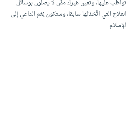
تواظب عليها، وتعين غيرك ممَّن لا يصلُّون بوسائل
العلاج التي اتَّخذتَها سابقا، وستكون نِعْم الداعي إلى
الإسلام.