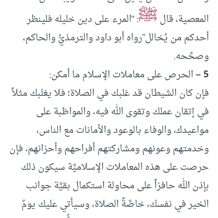
ﷺ
المعصية، قال
: “المرء على دين خليله فلينظر
أحدكم من يُخالل”رواه أبو داود والترمذيُّ والحاكم،
وصحَّحه.
5 –
الحرص على معاملات الإسلام ما أمكن:
فإن كان الشيطان قد غلبك في الصلاة؛ فلا يغلبك مثلاً
في إتقان عملك وتقوى الله فيه، والمواظبة على
مواعيدك، والوفاء بالوعود والأمانات مع الناس،
وخدمتهم وعونهم ومشاركتهم أفراحهم وأحزانهم، فإن
حرصت على هذه المعاملات الإسلاميَّة سيكون ذلك
بإذن الله حافزاً على محاولة استكمال بقيَّة جوانب
الخير في نفسك، خاصَّةً الصلاة، وسيأتي عليك يومٌ