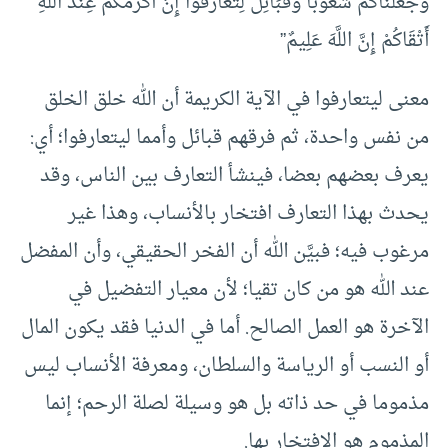
وَجَعَلْنَاكُمْ شُعُوبًا وَقَبَائِلَ لِتَعَارَفُوا إِنَّ أَكْرَمَكُمْ عِنْدَ اللَّهِ
أَتْقَاكُمْ إِنَّ اللَّهَ عَلِيمٌ”
معنى ليتعارفوا في الآية الكريمة أن الله خلق الخلق
من نفس واحدة، ثم فرقهم قبائل وأمما ليتعارفوا؛ أي:
يعرف بعضهم بعضا، فينشأ التعارف بين الناس، وقد
يحدث بهذا التعارف افتخار بالأنساب، وهذا غير
مرغوب فيه؛ فبيَّن الله أن الفخر الحقيقي، وأن المفضل
عند الله هو من كان تقيا؛ لأن معيار التفضيل في
الآخرة هو العمل الصالح. أما في الدنيا فقد يكون المال
أو النسب أو الرياسة والسلطان، ومعرفة الأنساب ليس
مذموما في حد ذاته بل هو وسيلة لصلة الرحم؛ إنما
المذموم هو الافتخار بها.