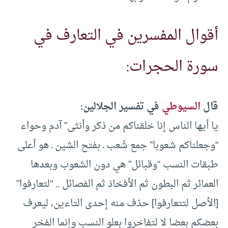
أقوال المفسرين في التعارف في
سورة الحجرات:
قال
السيوطي
في تفسير الجلالين:
يا أيها الناس إنا خلقناكم من ذكر وأنثى” آدم وحواء
“وجعلناكم شعوبا” جمع شَعب ـ بفتح الشين ـ هو أعلى
طبقات النسب “وقبائل” هي دون الشعوب وبعدها
العمائر ثم البطون ثم الأفخاذ ثم الفصائل .. “لتعارفوا”
[الأصل لتتعارفوا] حذف منه إحدى التاءين، ليعرف
بعضكم بعضا لا لتفاخروا بعلو النسب وإنما الفخر