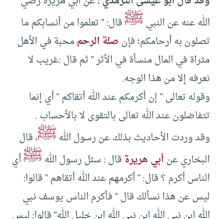
وقد قال أبو عيسى الترمذي :
عن أبي هريرة رضي
ﷺ
الله عنه عن النبي
قال: ” تعلموا من أنسابكم ما
تصلون به أرحامكم؛ فإن
صلة الرحم
محبة في الأهل
مثراة في المال منسأة في الأثر ” ثم قال :غريب لا
نعرفه إلا من هذا الوجه.
وقوله تعالى ” إن أكرمكم عند الله أتقاكم ” أي إنما
تتفاضلون عند الله تعالى بالتقوى لا بالأحساب .
ﷺ
وقد وردت الأحاديث بذلك عن رسول الله
، قال
ﷺ
البخاري عن
أبي هريرة
قال : سئل رسول الله
أي
الناس أكرم ؟ قال: ” أكرمهم عند الله أتقاهم ” قالوا:
ليس عن هذا نسألك قال ” فأكرم الناس يوسف نبي
الله ابن نبي الله ابن نبي الله ابن خليل الله” قالوا: ليس